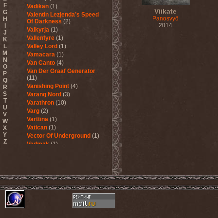
F
Vadikan
(1)
Viikate
G
Valentin Lezjenda’s Speed
Panosvyö
H
Of Darkness
(2)
2014
I
Valkyrja
(1)
J
Vallenfyre
(1)
K
L
Valley Lord
(1)
M
Vamacara
(1)
N
Van Canto
(4)
O
Van Der Graaf Generator
P
(11)
Q
Vanishing Point
(4)
R
S
Varang Nord
(3)
T
Varathron
(10)
U
Varg
(2)
V
Varttina
(1)
W
Vatican
(1)
X
Y
Vector Of Underground
(1)
Z
Vedmak
(1)
Velcrocranes
(1)
Veldraveth
(1)
Vendetta
(4)
Venom Inc.
(2)
Veratrum
(1)
Verba & Оля Пулатова
(1)
Verge
(1)
Vergeltung
(1)