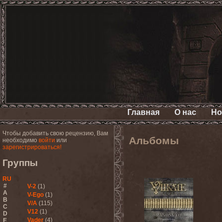
Главная
О нас
Но
Чтобы добавить свою рецензию, Вам
Альбомы
необходимо
войти
или
зарегистрироваться!
Группы
RU
#
V-2
(1)
A
V-Ego
(1)
B
V/A
(115)
C
V12
(1)
D
Vader
(4)
E