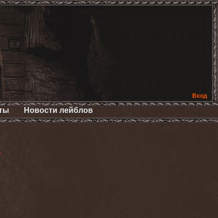
Вход
ты
Новости лейблов
>