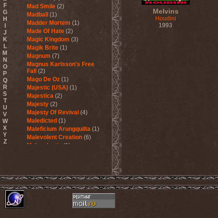
F
Mad Smile
(2)
Melvins
G
Madball
(1)
Houdini
H
Madder Mortem
(1)
1993
I
Made Of Hate
(2)
J
K
Magic Kingdom
(3)
L
Magik Brite
(1)
M
Magnum
(7)
N
Magnus Karlsson's Free
O
Fall
(2)
P
Mago De Oz
(1)
Q
R
Majestic (USA)
(1)
S
Majestica
(2)
T
Majesty
(2)
U
Majesty Of Revival
(4)
V
Maledicted
(1)
W
X
Maleficium Arungquilta
(1)
Y
Malevolent Creation
(6)
Z
Malevolentia
(1)
Malice (UA)
(1)
Malignancy
(1)
Mandragora Scream
(1)
Manegarm
(2)
Mania
(1)
Manic Depression
(4)
Manic Street Preachers
(1)
Manimal
(4)