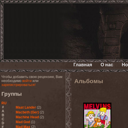
Главная
О нас
Но
Чтобы добавить свою рецензию, Вам
Альбомы
необходимо
войти
или
зарегистрироваться!
Группы
RU
#
Maat Lander
(2)
A
Macbeth (Ger)
(2)
B
Machine Head
(2)
C
Mad God
(1)
D
Mad Max
(2)
E