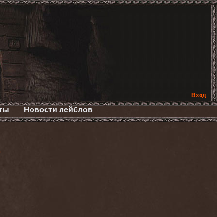
Вход
ты
Новости лейблов
>