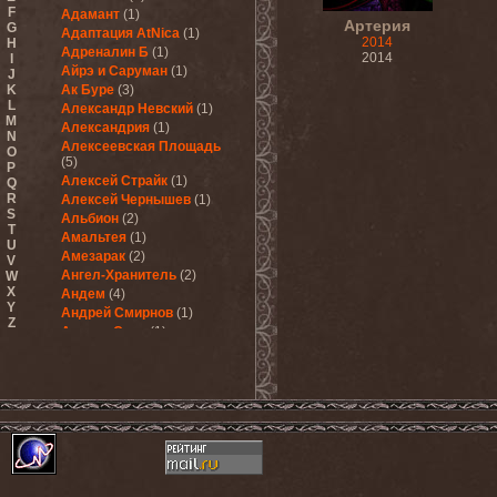
F
Адамант
(1)
Артерия
G
Адаптация AtNica
(1)
2014
H
Адреналин Б
(1)
2014
I
Айрэ и Саруман
(1)
J
K
Ак Буре
(3)
L
Александр Невский
(1)
M
Александрия
(1)
N
Алексеевская Площадь
O
(5)
P
Алексей Страйк
(1)
Q
R
Алексей Чернышев
(1)
S
Альбион
(2)
T
Амальтея
(1)
U
Амезарак
(2)
V
Ангел-Хранитель
(2)
W
X
Андем
(4)
Y
Андрей Смирнов
(1)
Z
Анклав Снов
(1)
Антон Гарсия
(2)
Апельсиновая Креветка
(1)
Апокалипсис
(1)
Ария
(6)
Арк
(1)
Аркаим
(1)
Аркона
(8)