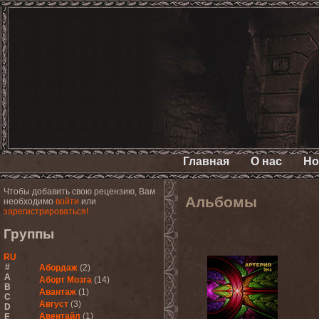
Главная
О нас
Но
Чтобы добавить свою рецензию, Вам
Альбомы
необходимо
войти
или
зарегистрироваться!
Группы
RU
#
Абордаж
(2)
A
Аборт Мозга
(14)
B
Авантаж
(1)
C
Август
(3)
D
Авентайл
(1)
E