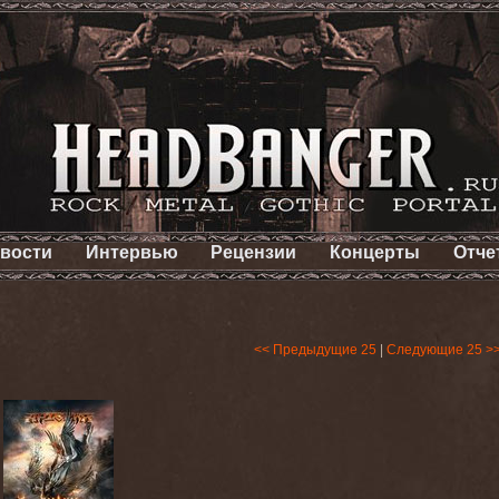
вости
Интервью
Рецензии
Концерты
Отче
<< Предыдущие 25
|
Следующие 25 >