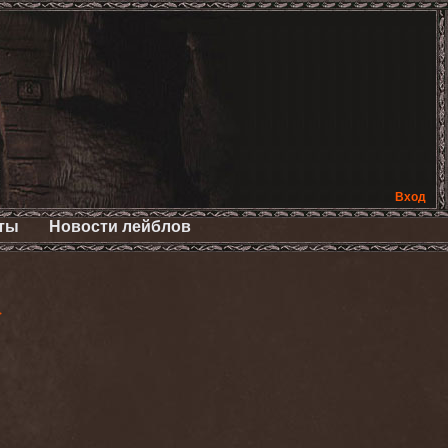
Вход
ты
Новости лейблов
>