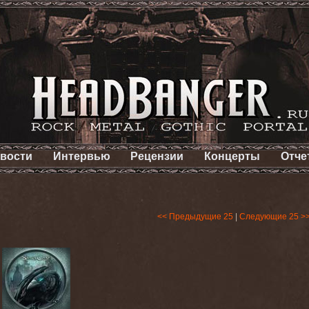
вости
Интервью
Рецензии
Концерты
Отче
<< Предыдущие 25
|
Следующие 25 >