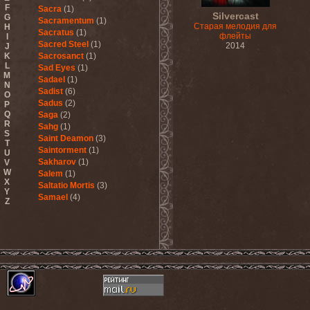
F
Sacra
(1)
Silvercast
G
Sacramentum
(1)
Старая мелодия для
H
Sacratus
(1)
флейты
I
Sacred Steel
(1)
2014
J
K
Sacrosanct
(1)
L
Sad Eyes
(1)
M
Sadael
(1)
N
Sadist
(6)
O
Sadus
(2)
P
Q
Saga
(2)
R
Sahg
(1)
S
Saint Deamon
(3)
T
Saintorment
(1)
U
Sakharov
(1)
V
W
Salem
(1)
X
Saltatio Mortis
(3)
Y
Samael
(4)
Z
Sammy Hagar
(1)
Sanctorium
(2)
Sand Aura
(1)
Sandarmoh
(1)
Sangara
(1)
Santa Cruz
(1)
Sarah Where Is My Tea
(1)
Sarcazm
(1)
Sarcolytic
(1)