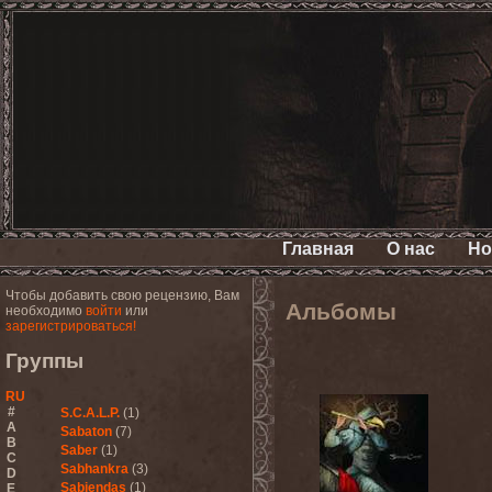
Главная
О нас
Но
Чтобы добавить свою рецензию, Вам
Альбомы
необходимо
войти
или
зарегистрироваться!
Группы
RU
#
S.C.A.L.P.
(1)
A
Sabaton
(7)
B
Saber
(1)
C
Sabhankra
(3)
D
Sabiendas
(1)
E