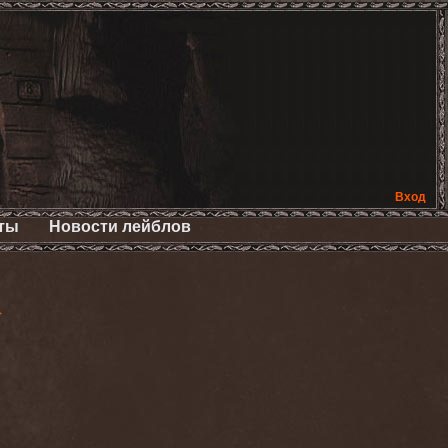
Вход
ты
Новости лейблов
>