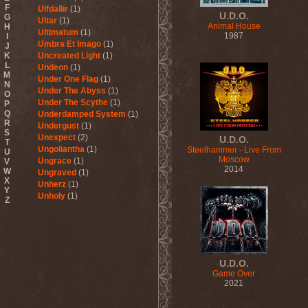
F
Ulfdallir
(1)
U.D.O.
G
Ultar
(1)
Animal House
H
Ultimatum
(1)
1987
I
Umbra Et Imago
(1)
J
K
Uncreated Light
(1)
L
Undeon
(1)
M
Under One Flag
(1)
N
Under The Abyss
(1)
O
Under The Scythe
(1)
P
Q
Underdamped System
(1)
R
Undergust
(1)
S
Unexpect
(2)
U.D.O.
T
Ungoliantha
(1)
Steelhammer - Live From
U
Moscow
Ungrace
(1)
V
2014
W
Ungraved
(1)
X
Unherz
(1)
Y
Unholy
(1)
Z
Unholy Fables
(1)
Unholy Night
(1)
Unisonic
(3)
United Mind Club
(1)
Unitopia
(2)
U.D.O.
Unleash The Archers
(5)
Game Over
Unleashed
(6)
2021
Unlucky Buried
(1)
Unmercenaries
(1)