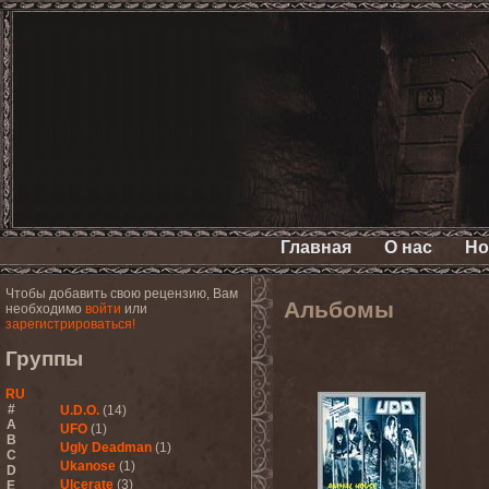
Главная
О нас
Но
Чтобы добавить свою рецензию, Вам
Альбомы
необходимо
войти
или
зарегистрироваться!
Группы
RU
#
U.D.O.
(14)
A
UFO
(1)
B
Ugly Deadman
(1)
C
Ukanose
(1)
D
Ulcerate
(3)
E