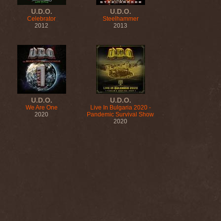
U.D.O.
U.D.O.
Celebrator
Steelhammer
2012
2013
U.D.O.
U.D.O.
We Are One
Live In Bulgaria 2020 -
2020
Pandemic Survival Show
2020