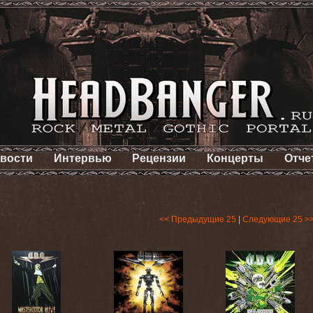
вости
Интервью
Рецензии
Концерты
Отче
<< Предыдущие 25
|
Следующие 25 >