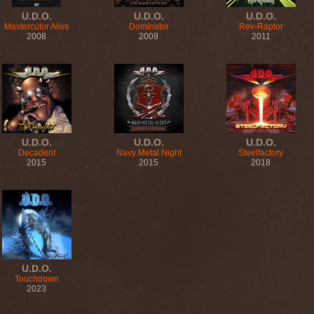
U.D.O.
U.D.O.
U.D.O.
Mastercutor Alive
Dominator
Rev-Raptor
2008
2009
2011
U.D.O.
U.D.O.
U.D.O.
Decadent
Navy Metal Night
Steelfactory
2015
2015
2018
U.D.O.
Touchdown
2023