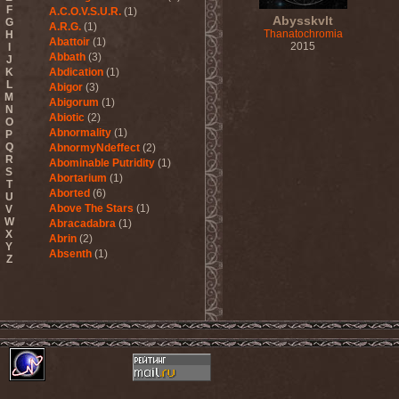
F
A.C.O.V.S.U.R.
(1)
Abysskvlt
G
A.R.G.
(1)
Thanatochromia
H
Abattoir
(1)
2015
I
Abbath
(3)
J
K
Abdication
(1)
L
Abigor
(3)
M
Abigorum
(1)
N
Abiotic
(2)
O
Abnormality
(1)
P
Q
AbnormyNdeffect
(2)
R
Abominable Putridity
(1)
S
Abortarium
(1)
T
Aborted
(6)
U
Above The Stars
(1)
V
W
Abracadabra
(1)
X
Abrin
(2)
Y
Absenth
(1)
Z
Abstract Spirit
(2)
Abysmal Growls Of Despair
(3)
Abyss
(1)
Abysskvlt
(2)
Abyssphere
(1)
AC/DC
(10)
Acatonia
(2)
Accept
(10)