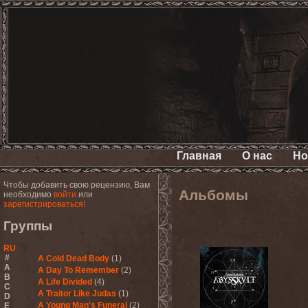
Главная
О нас
Но
Чтобы добавить свою рецензию, Вам
Альбомы
необходимо
войти
или
зарегистрироваться!
Группы
RU
#
A Cold Dead Body
(1)
A
A Day To Remember
(2)
B
A Life Divided
(4)
C
A Traitor Like Judas
(1)
D
A Young Man's Funeral
(2)
E