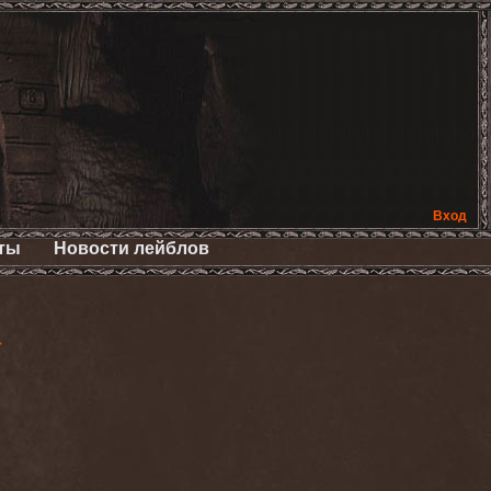
Вход
ты
Новости лейблов
>