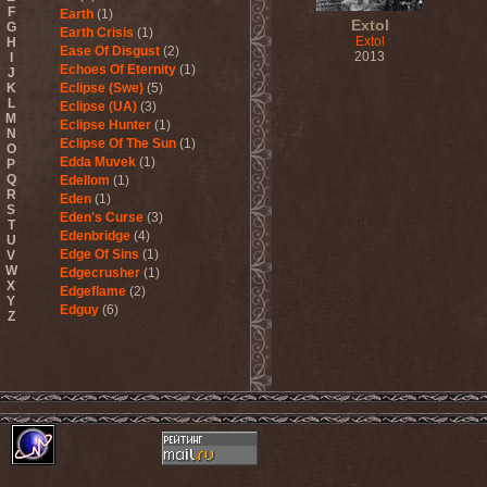
F
Earth
(1)
Extol
G
Earth Crisis
(1)
Extol
H
Ease Of Disgust
(2)
2013
I
Echoes Of Eternity
(1)
J
K
Eclipse (Swe)
(5)
L
Eclipse (UA)
(3)
M
Eclipse Hunter
(1)
N
Eclipse Of The Sun
(1)
O
Edda Muvek
(1)
P
Q
Edellom
(1)
R
Eden
(1)
S
Eden's Curse
(3)
T
Edenbridge
(4)
U
Edge Of Sins
(1)
V
W
Edgecrusher
(1)
X
Edgeflame
(2)
Y
Edguy
(6)
Z
Edu Falaschi
(1)
Educated Scum
(3)
Edvian
(1)
Efterklang
(1)
Einherjer
(3)
Einsturzende Neubauten
(1)
Eisbrecher
(3)
Eisregen
(2)
Ektomorf
(5)