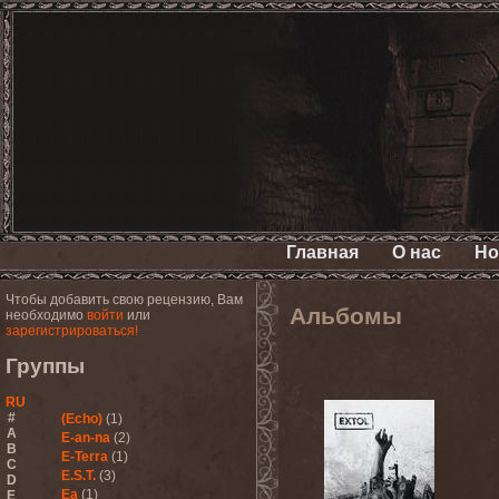
Главная
О нас
Но
Чтобы добавить свою рецензию, Вам
Альбомы
необходимо
войти
или
зарегистрироваться!
Группы
RU
#
(Echo)
(1)
A
E-an-na
(2)
B
E-Terra
(1)
C
E.S.T.
(3)
D
Ea
(1)
E