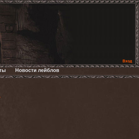
Вход
ты
Новости лейблов
>