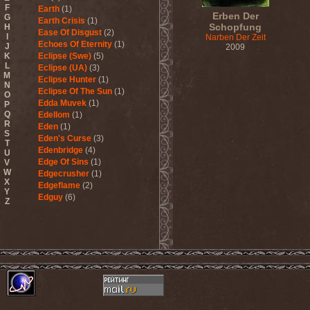
F
Earth
(1)
Erben Der
G
Earth Crisis
(1)
Schopfung
H
Ease Of Disgust
(2)
I
Narben Der Zeit
Echoes Of Eternity
(1)
J
2009
K
Eclipse (Swe)
(5)
L
Eclipse (UA)
(3)
M
Eclipse Hunter
(1)
N
Eclipse Of The Sun
(1)
O
Edda Muvek
(1)
P
Q
Edellom
(1)
R
Eden
(1)
S
Eden's Curse
(3)
T
Edenbridge
(4)
U
Edge Of Sins
(1)
V
W
Edgecrusher
(1)
X
Edgeflame
(2)
Y
Edguy
(6)
Z
Edu Falaschi
(1)
Educated Scum
(3)
Edvian
(1)
Efterklang
(1)
Einherjer
(3)
Einsturzende Neubauten
(1)
Eisbrecher
(3)
Eisregen
(2)
Ektomorf
(5)