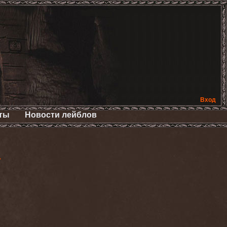
Вход
ты
Новости лейблов
>