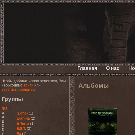
Главная
О нас
Но
Чтобы добавить свою рецензию, Вам
Альбомы
необходимо
войти
или
зарегистрироваться!
Группы
RU
#
(Echo)
(1)
A
E-an-na
(2)
B
E-Terra
(1)
C
E.S.T.
(3)
D
Ea
(1)
E