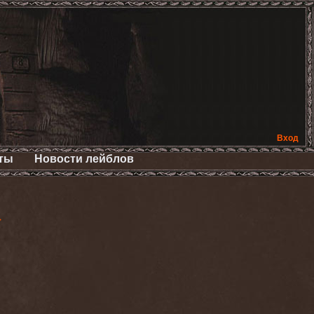
Вход
ты
Новости лейблов
>