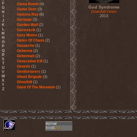
F
Gama Bomb
(4)
God Syndrome
G
Game Over
(3)
Downfall Omen
H
Gamma Ray
(8)
2013
I
Garbage
(3)
J
K
Garden Wall
(2)
L
Garmskrik
(1)
M
Gary Moore
(1)
N
Gates Of Chaos
(2)
O
Gazpacho
(1)
P
Q
Gehenna
(2)
R
Gehennah
(2)
S
Generation Kill
(1)
T
Genetix
(1)
U
Genitorturers
(1)
V
W
Ghost Brigade
(3)
X
Ghosthill
(1)
Y
Giant Of The Mountain
(1)
Z
Gizmodrome
(1)
Gjallarhorn
(1)
Gjeldrune
(3)
Glass Reason
(1)
Glenn Hughes
(2)
Glittertind
(2)
Gloryhammer
(1)
Glowsun
(1)
Glyder
(1)