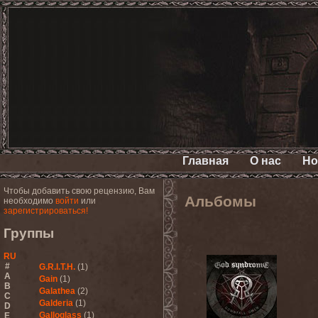
Главная
О нас
Но
Чтобы добавить свою рецензию, Вам
Альбомы
необходимо
войти
или
зарегистрироваться!
Группы
RU
#
G.R.I.T.H.
(1)
A
Gain
(1)
B
Galathea
(2)
C
Galderia
(1)
D
Galloglass
(1)
E