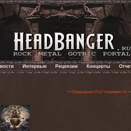
вости
Интервью
Рецензии
Концерты
Отче
<< Предыдущие 25
|
Следующие 25 >