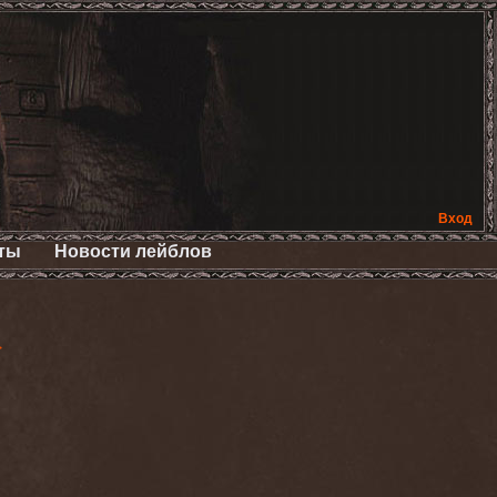
Вход
ты
Новости лейблов
>