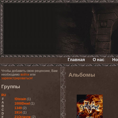
Главная
О нас
Но
Чтобы добавить свою рецензию, Вам
Альбомы
необходимо
войти
или
зарегистрироваться!
Группы
RU
#
!Distain
(1)
A
1000Dead
(1)
B
1349
(2)
C
1914
(1)
D
21Octayne
(2)
E