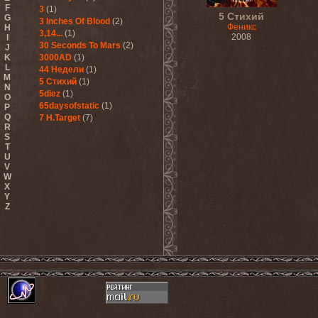
F
3
(1)
5 Стихий
G
3 Inches Of Blood
(2)
Феникс
H
3,14...
(1)
2008
I
30 Seconds To Mars
(2)
J
K
3000AD
(1)
L
44 Недели
(1)
M
5 Стихий
(1)
N
5diez
(1)
O
65daysofstatic
(1)
P
Q
7 H.Target
(7)
R
S
T
U
V
W
X
Y
Z