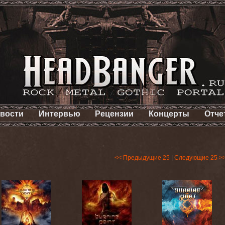
вости
Интервью
Рецензии
Концерты
Отче
<< Предыдущие 25
|
Следующие 25 >