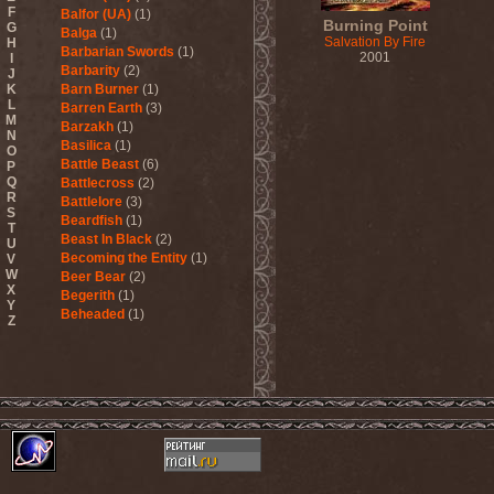
F
Balfor (UA)
(1)
Burning Point
G
Balga
(1)
Salvation By Fire
H
Barbarian Swords
(1)
2001
I
Barbarity
(2)
J
K
Barn Burner
(1)
L
Barren Earth
(3)
M
Barzakh
(1)
N
Basilica
(1)
O
Battle Beast
(6)
P
Q
Battlecross
(2)
R
Battlelore
(3)
S
Beardfish
(1)
T
Beast In Black
(2)
U
Becoming the Entity
(1)
V
W
Beer Bear
(2)
X
Begerith
(1)
Y
Beheaded
(1)
Z
Beheaded Zombie
(1)
Behemoth
(3)
Beherit
(1)
Beholder
(1)
Believer
(1)
Below
(1)
Belphegor
(4)
Beneath The Massacre
(2)
Benediction
(2)