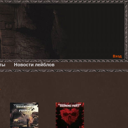
Вход
ты
Новости лейблов
>