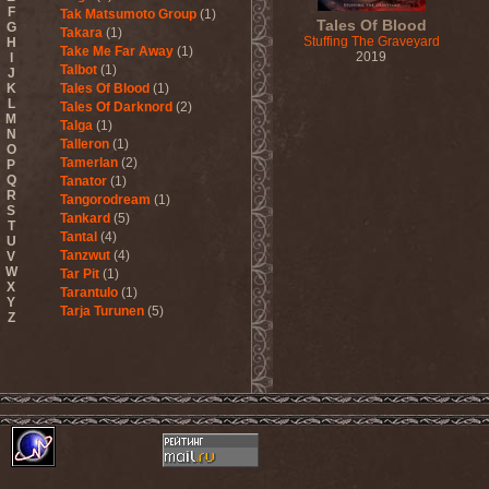
F
Tak Matsumoto Group
(1)
Tales Of Blood
G
Takara
(1)
Stuffing The Graveyard
H
Take Me Far Away
(1)
2019
I
Talbot
(1)
J
K
Tales Of Blood
(1)
L
Tales Of Darknord
(2)
M
Talga
(1)
N
Talleron
(1)
O
Tamerlan
(2)
P
Q
Tanator
(1)
R
Tangorodream
(1)
S
Tankard
(5)
T
Tantal
(4)
U
Tanzwut
(4)
V
W
Tar Pit
(1)
X
Tarantulo
(1)
Y
Tarja Turunen
(5)
Z
Tarja Turunen & Harus
(1)
Tarja Turunen & Mike
Terrana
(1)
Tarot
(1)
Tartharia
(4)
Tasters
(1)
Tears Of Heaven
(1)
Tears Of Mankind
(1)
Tectum
(1)