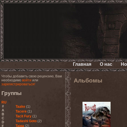
Главная
О нас
Но
Чтобы добавить свою рецензию, Вам
Альбомы
необходимо
войти
или
зарегистрироваться!
Группы
RU
#
Taake
(1)
A
Tacere
(1)
B
Tacit Fury
(1)
C
Tadashi Goto
(2)
D
Taiga
(2)
E