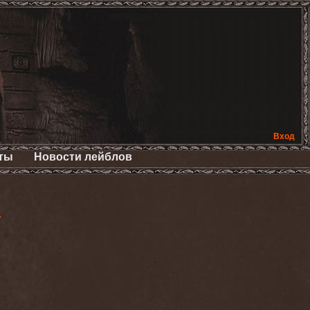
Вход
ты
Новости лейблов
>