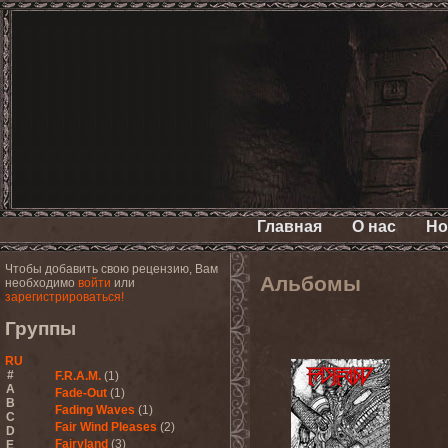
Главная
О нас
Но
Чтобы добавить свою рецензию, Вам
Альбомы
необходимо
войти
или
зарегистрироваться!
Группы
RU
#
F.R.A.M.
(1)
A
Fade-Out
(1)
B
Fading Waves
(1)
C
Fair Wind Pleases
(2)
D
Fairyland
(3)
E