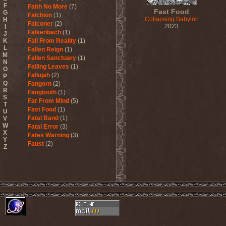
F
Faith No More
(7)
Fast Food
G
Falchion
(1)
Collapsing Babylon
H
Falconer
(2)
2023
I
Falkenbach
(1)
J
K
Fall From Reality
(1)
L
Fallen Reign
(1)
M
Fallen Sanctuary
(1)
N
Falling Leaves
(1)
O
Fallujah
(2)
P
Q
Fangorn
(2)
R
Fangtooth
(1)
S
Far From Mind
(5)
T
Fast Food
(1)
U
Fatal Band
(1)
V
W
Fatal Error
(3)
X
Fates Warning
(3)
Y
Faust
(2)
Z
Fausttophel
(3)
Faustus
(1)
Feanor
(1)
Fear Factory
(4)
Fear Of God
(1)
Fejd
(1)
Fennesz
(1)
Festerguts
(1)
Fetal Decay
(3)