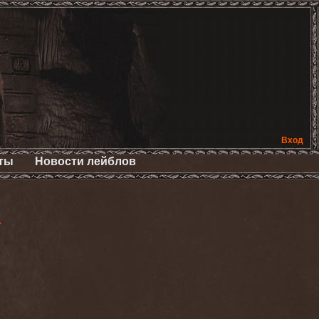
Вход
ты
Новости лейблов
>