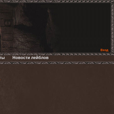
Вход
ты
Новости лейблов
>