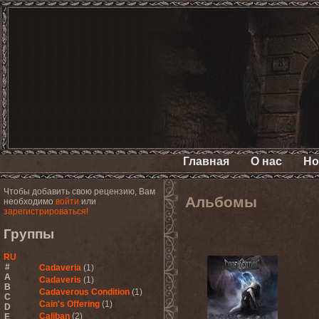
Главная
О нас
Но
Чтобы добавить свою рецензию, Вам
Альбомы
необходимо
войти
или
зарегистрироваться!
Группы
RU
#
Cadaveria
(1)
A
Cadaveris
(1)
B
Cadaverous Condition
(1)
C
Cain's Offering
(1)
D
Caliban
(2)
E