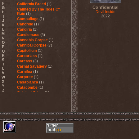
F
California Breed
(1)
Confidential
G
Calmed By The Tides Of
Devil Inside
H
Rain
(1)
2022
I
Camouflage
(1)
J
Cancroid
(1)
K
L
Candiria
(1)
M
Candlemass
(5)
N
Cannabis Corpse
(1)
O
Cannibal Corpse
(7)
P
Capitollium
(1)
Q
R
Carcariass
(1)
S
Carcass
(3)
T
Carnal Savagery
(1)
U
Carnifex
(1)
V
Carptree
(1)
W
X
Casablanca
(1)
Y
Catacombe
(1)
Z
Catalyst Crime
(1)
Catamenia
(2)
Catapultah
(2)
Catarsis Incarne
(1)
Catchers In The Rye
(1)
Catharsis
(7)
Catharsis vs Margenta
(1)
Cathedral
(1)
Cathouse
(1)