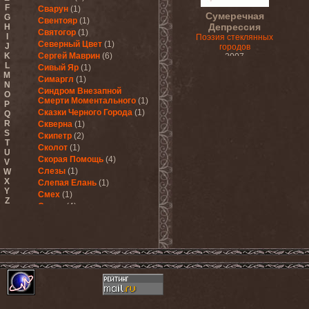
F
Сварун
(1)
Сумеречная
G
Свентояр
(1)
Депрессия
H
Святогор
(1)
I
Поэзия стеклянных
Северный Цвет
(1)
J
городов
K
Сергей Маврин
(6)
2007
L
Сивый Яр
(1)
M
Симаргл
(1)
N
Синдром Внезапной
O
Смерти Моментального
(1)
P
Сказки Черного Города
(1)
Q
R
Скверна
(1)
S
Скипетр
(2)
T
Сколот
(1)
U
Скорая Помощь
(4)
V
Слезы
(1)
W
X
Слепая Елань
(1)
Y
Смех
(1)
Z
Смута
(4)
Сны Бенджамина
(1)
Сны Саламандры
(1)
СоZнание
(1)
Солнышко
(1)
СС-20
(1)
Стайер
(2)
Стальные Нервы
(1)
Старшие Арканы
(1)