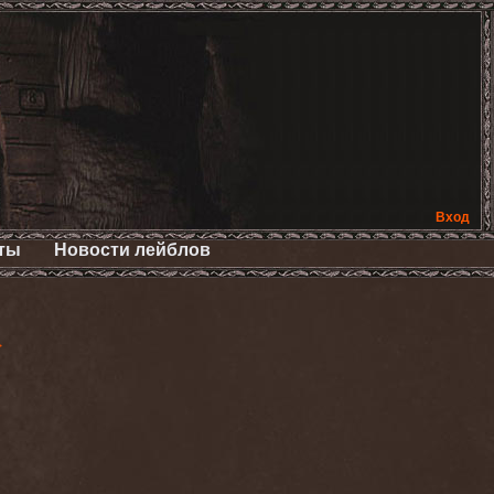
Вход
ты
Новости лейблов
>