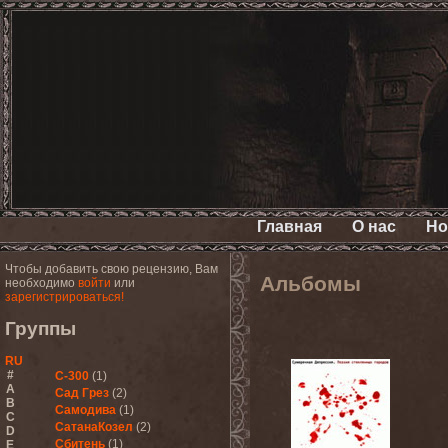
Главная
О нас
Но
Чтобы добавить свою рецензию, Вам
Альбомы
необходимо
войти
или
зарегистрироваться!
Группы
RU
#
С-300
(1)
A
Сад Грез
(2)
B
Самодива
(1)
C
СатанаКозел
(2)
D
Сбитень
(1)
E