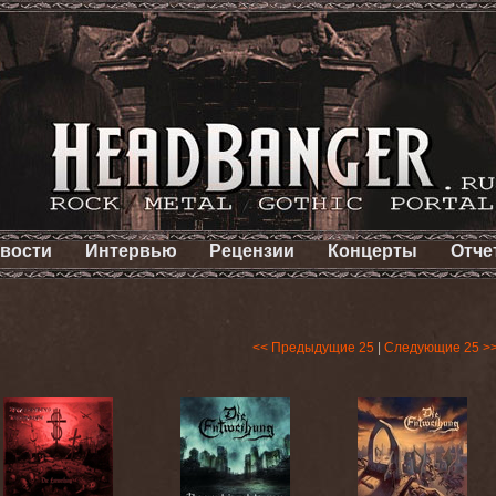
вости
Интервью
Рецензии
Концерты
Отче
<< Предыдущие 25
|
Следующие 25 >