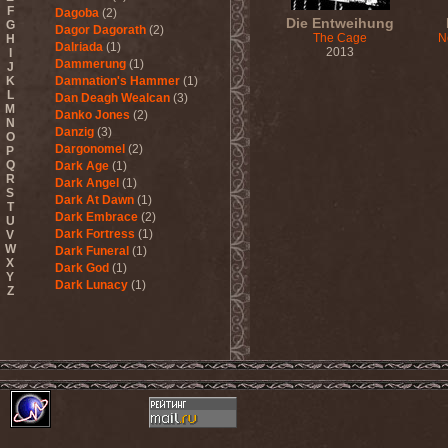
F
Dagoba
(2)
Die Entweihung
G
Dagor Dagorath
(2)
The Cage
N
H
Dalriada
(1)
2013
I
Dammerung
(1)
J
K
Damnation's Hammer
(1)
L
Dan Deagh Wealcan
(3)
M
Danko Jones
(2)
N
Danzig
(3)
O
Dargonomel
(2)
P
Q
Dark Age
(1)
R
Dark Angel
(1)
S
Dark At Dawn
(1)
T
Dark Embrace
(2)
U
Dark Fortress
(1)
V
W
Dark Funeral
(1)
X
Dark God
(1)
Y
Dark Lunacy
(1)
Z
Dark Millennium
(3)
Dark Moor
(4)
Dark Secret Love
(1)
Dark The Suns
(1)
Dark Tranquillity
(2)
Dark Vision
(1)
Darkane
(2)
Darker Half
(1)
Darkmoon Warrior
(1)