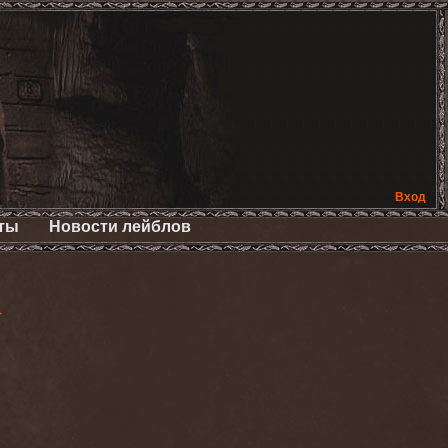
Вход
ты
Новости лейблов
>