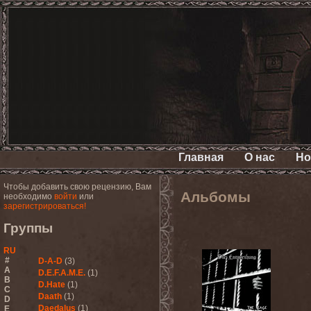
Главная
О нас
Но
Чтобы добавить свою рецензию, Вам
Альбомы
необходимо
войти
или
зарегистрироваться!
Группы
RU
#
D-A-D
(3)
A
D.E.F.A.M.E.
(1)
B
D.Hate
(1)
C
Daath
(1)
D
Daedalus
(1)
E