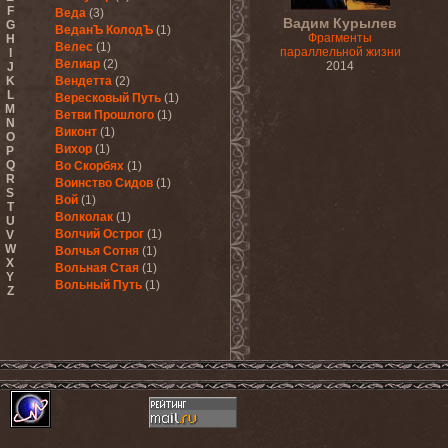
F
Веда
(3)
Вадим Курылев
G
ВеданЪ КолодЪ
(1)
Фрагменты
H
Велес
(1)
параллельной жизни
I
Велиар
(2)
2014
J
K
Вендетта
(2)
L
Вересковый Путь
(1)
M
Ветви Прошлого
(1)
N
Виконт
(1)
O
Вихор
(1)
P
Q
Во Скорбях
(1)
R
Воинство Сидов
(1)
S
Вой
(1)
T
Волколак
(1)
U
Волчий Острог
(1)
V
W
Волчья Сотня
(1)
X
Вольная Стая
(1)
Y
Вольный Путь
(1)
Z
Восточный Синдром
(2)
Врата
(2)
Время Жатвы
(2)
Вывороть
(1)