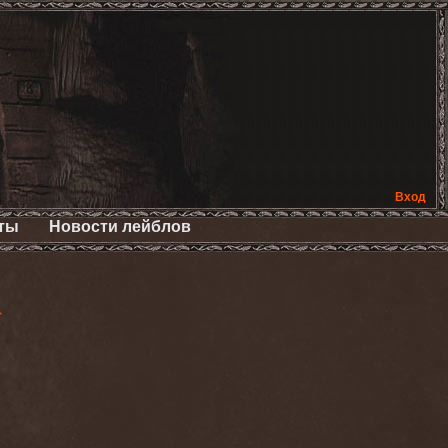
Вход
ты
Новости лейблов
>