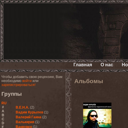
Главная
О нас
Но
Чтобы добавить свою рецензию, Вам
Альбомы
необходимо
войти
или
зарегистрироваться!
Группы
RU
#
В.Е.Н.А.
(2)
A
Вадим Курылев
(1)
B
Валерий Гаина
(2)
C
Валькирия
(1)
D
Ванкувер
(1)
E