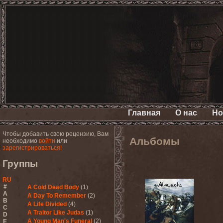
Главная
О нас
Но
Чтобы добавить свою рецензию, Вам
Альбомы
необходимо
войти
или
зарегистрироваться!
Группы
RU
#
A Cold Dead Body
(1)
A
A Day To Remember
(2)
B
A Life Divided
(4)
C
A Traitor Like Judas
(1)
D
A Young Man's Funeral
(2)
E