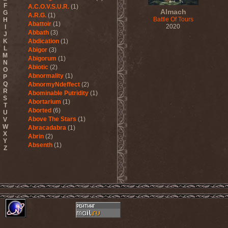
F
A.C.O.V.S.U.R.
(1)
Almach
G
A.R.G.
(1)
Battle Of Tours
H
Abattoir
(1)
2020
I
Abbath
(3)
J
K
Abdication
(1)
L
Abigor
(3)
M
Abigorum
(1)
N
Abiotic
(2)
O
Abnormality
(1)
P
Q
AbnormyNdeffect
(2)
R
Abominable Putridity
(1)
S
Abortarium
(1)
T
Aborted
(6)
U
Above The Stars
(1)
V
W
Abracadabra
(1)
X
Abrin
(2)
Y
Absenth
(1)
Z
Abstract Spirit
(2)
Abysmal Growls Of Despair
(3)
Abyss
(1)
Abysskvlt
(2)
Abyssphere
(1)
AC/DC
(10)
Acatonia
(2)
Accept
(10)