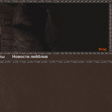
Вход
ты
Новости лейблов
>