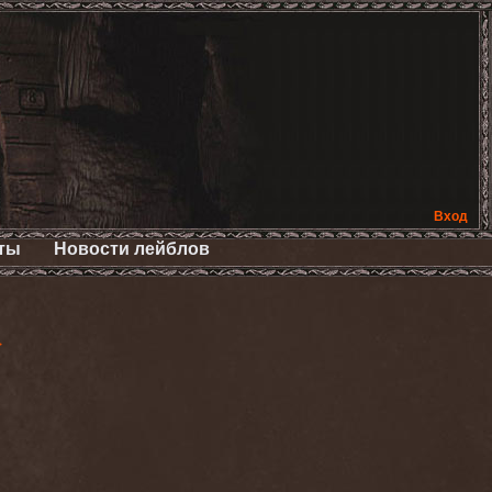
Вход
ты
Новости лейблов
>