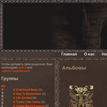
Главная
О нас
Но
Чтобы добавить свою рецензию, Вам
Альбомы
необходимо
войти
или
зарегистрироваться!
Группы
RU
#
A Cold Dead Body
(1)
A
A Day To Remember
(2)
B
A Life Divided
(4)
C
A Traitor Like Judas
(1)
D
A Young Man's Funeral
(2)
E