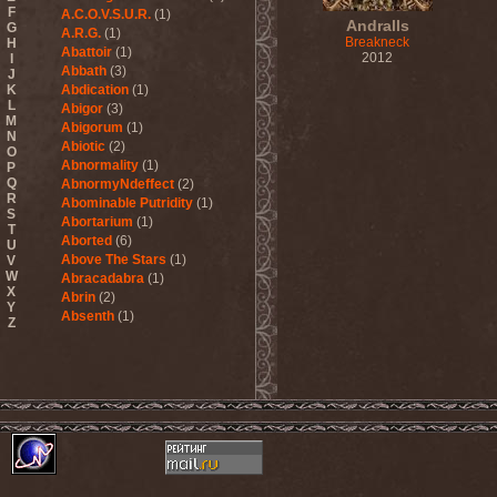
F
A.C.O.V.S.U.R.
(1)
Andralls
G
A.R.G.
(1)
Breakneck
H
Abattoir
(1)
2012
I
Abbath
(3)
J
K
Abdication
(1)
L
Abigor
(3)
M
Abigorum
(1)
N
Abiotic
(2)
O
Abnormality
(1)
P
Q
AbnormyNdeffect
(2)
R
Abominable Putridity
(1)
S
Abortarium
(1)
T
Aborted
(6)
U
Above The Stars
(1)
V
W
Abracadabra
(1)
X
Abrin
(2)
Y
Absenth
(1)
Z
Abstract Spirit
(2)
Abysmal Growls Of Despair
(3)
Abyss
(1)
Abysskvlt
(2)
Abyssphere
(1)
AC/DC
(10)
Acatonia
(2)
Accept
(10)