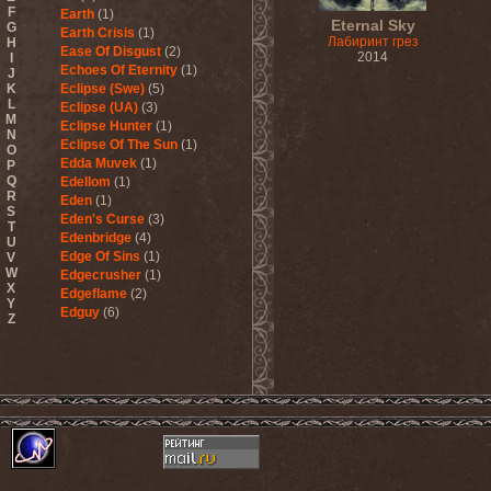
F
Earth
(1)
Eternal Sky
G
Earth Crisis
(1)
Лабиринт грез
H
Ease Of Disgust
(2)
2014
I
Echoes Of Eternity
(1)
J
K
Eclipse (Swe)
(5)
L
Eclipse (UA)
(3)
M
Eclipse Hunter
(1)
N
Eclipse Of The Sun
(1)
O
Edda Muvek
(1)
P
Q
Edellom
(1)
R
Eden
(1)
S
Eden's Curse
(3)
T
Edenbridge
(4)
U
Edge Of Sins
(1)
V
W
Edgecrusher
(1)
X
Edgeflame
(2)
Y
Edguy
(6)
Z
Edu Falaschi
(1)
Educated Scum
(3)
Edvian
(1)
Efterklang
(1)
Einherjer
(3)
Einsturzende Neubauten
(1)
Eisbrecher
(3)
Eisregen
(2)
Ektomorf
(5)