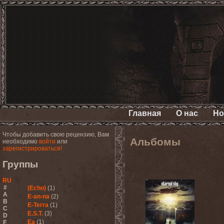
Главная
О нас
Но
Чтобы добавить свою рецензию, Вам
Альбомы
необходимо
войти
или
зарегистрироваться!
Группы
RU
#
(Echo)
(1)
A
E-an-na
(2)
B
E-Terra
(1)
C
E.S.T.
(3)
D
Ea
(1)
E