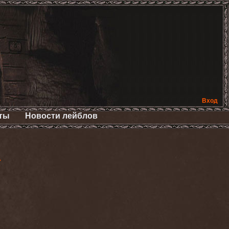
Вход
ты
Новости лейблов
>