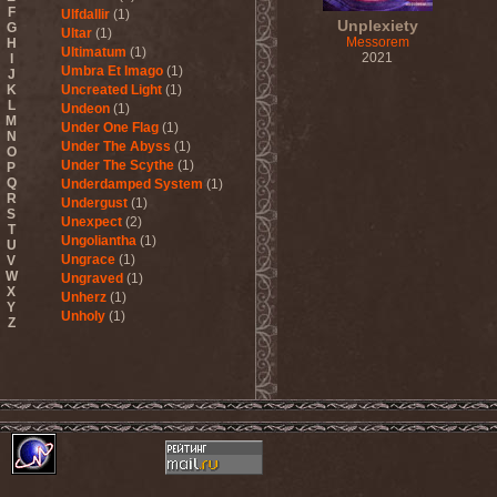
F
Ulfdallir
(1)
Unplexiety
G
Ultar
(1)
Messorem
H
Ultimatum
(1)
2021
I
Umbra Et Imago
(1)
J
K
Uncreated Light
(1)
L
Undeon
(1)
M
Under One Flag
(1)
N
Under The Abyss
(1)
O
Under The Scythe
(1)
P
Q
Underdamped System
(1)
R
Undergust
(1)
S
Unexpect
(2)
T
Ungoliantha
(1)
U
Ungrace
(1)
V
W
Ungraved
(1)
X
Unherz
(1)
Y
Unholy
(1)
Z
Unholy Fables
(1)
Unholy Night
(1)
Unisonic
(3)
United Mind Club
(1)
Unitopia
(2)
Unleash The Archers
(5)
Unleashed
(6)
Unlucky Buried
(1)
Unmercenaries
(1)