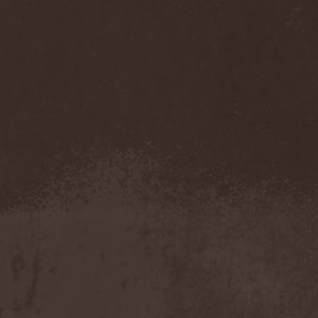
Unmerciful
(1)
Unperfectum
(1)
Unplexiety
(1)
Unquintessence
(1)
Unreal
(3)
Unsu
(1)
Unsun
(1)
Unter Null
(1)
Until I Breathe
(1)
Untrop
(1)
Uriah Heep
(6)
Urkraft (No)
(1)
Urn
(1)
Utburd
(3)