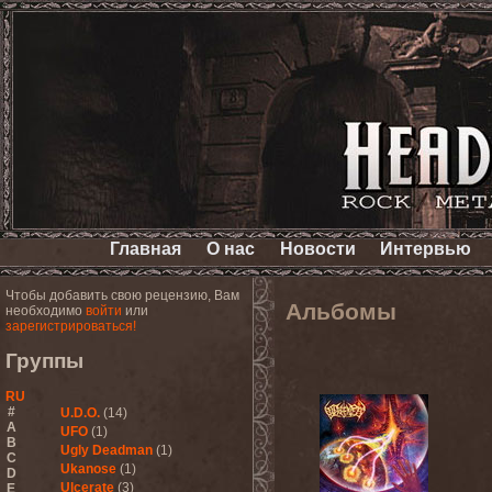
Главная
О нас
Новости
Интервью
Чтобы добавить свою рецензию, Вам
Альбомы
необходимо
войти
или
зарегистрироваться!
Группы
RU
#
U.D.O.
(14)
A
UFO
(1)
B
Ugly Deadman
(1)
C
Ukanose
(1)
D
Ulcerate
(3)
E