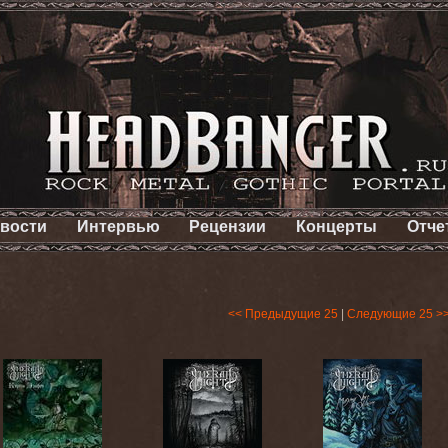
вости
Интервью
Рецензии
Концерты
Отче
<< Предыдущие 25
|
Следующие 25 >