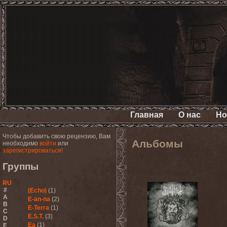
Главная
О нас
Но
Чтобы добавить свою рецензию, Вам
Альбомы
необходимо
войти
или
зарегистрироваться!
Группы
RU
#
(Echo)
(1)
A
E-an-na
(2)
B
E-Terra
(1)
C
E.S.T.
(3)
D
Ea
(1)
E