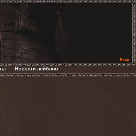
Вход
ты
Новости лейблов
>