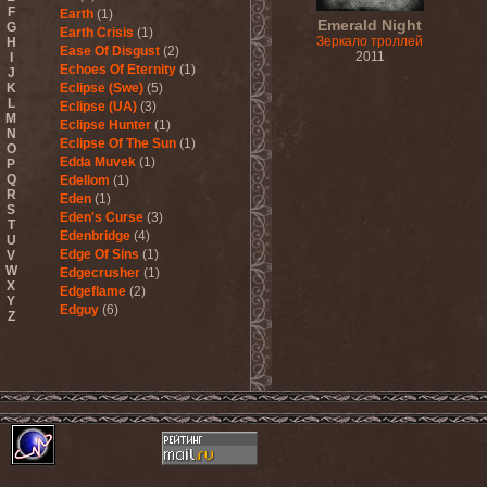
F
Earth
(1)
Emerald Night
G
Earth Crisis
(1)
Зеркало троллей
H
Ease Of Disgust
(2)
2011
I
Echoes Of Eternity
(1)
J
K
Eclipse (Swe)
(5)
L
Eclipse (UA)
(3)
M
Eclipse Hunter
(1)
N
Eclipse Of The Sun
(1)
O
Edda Muvek
(1)
P
Q
Edellom
(1)
R
Eden
(1)
S
Eden's Curse
(3)
T
Edenbridge
(4)
U
Edge Of Sins
(1)
V
W
Edgecrusher
(1)
X
Edgeflame
(2)
Y
Edguy
(6)
Z
Edu Falaschi
(1)
Educated Scum
(3)
Edvian
(1)
Efterklang
(1)
Einherjer
(3)
Einsturzende Neubauten
(1)
Eisbrecher
(3)
Eisregen
(2)
Ektomorf
(5)