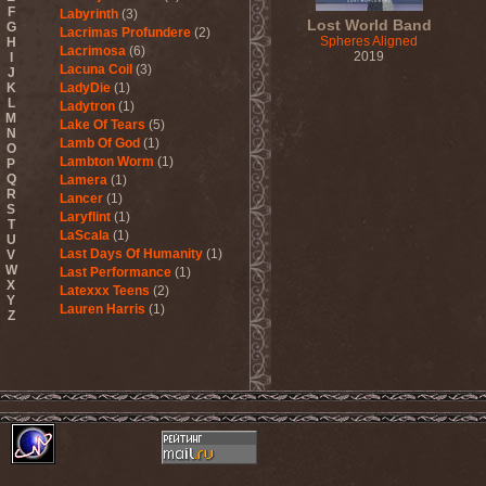
F
Labyrinth
(3)
Lost World Band
G
Lacrimas Profundere
(2)
Spheres Aligned
H
Lacrimosa
(6)
2019
I
Lacuna Coil
(3)
J
K
LadyDie
(1)
L
Ladytron
(1)
M
Lake Of Tears
(5)
N
Lamb Of God
(1)
O
Lambton Worm
(1)
P
Q
Lamera
(1)
R
Lancer
(1)
S
Laryflint
(1)
T
LaScala
(1)
U
Last Days Of Humanity
(1)
V
W
Last Performance
(1)
X
Latexxx Teens
(2)
Y
Lauren Harris
(1)
Z
Lauxnos
(1)
Lava Invocator
(1)
Lavatera
(1)
Lavizan Jangal
(1)
Le Orme
(1)
Leaether Strip
(1)
Leafblade
(1)
Leaves' Eyes
(6)
Lechery
(1)