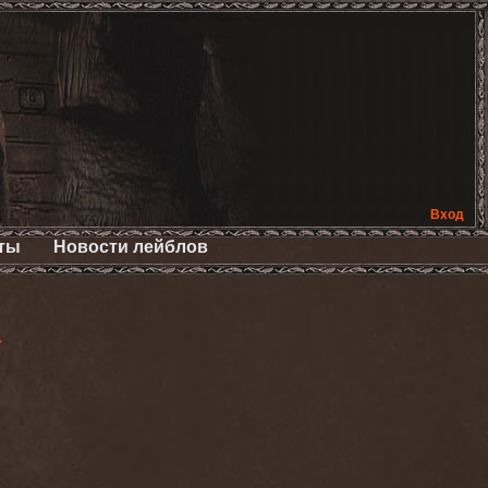
Вход
ты
Новости лейблов
>