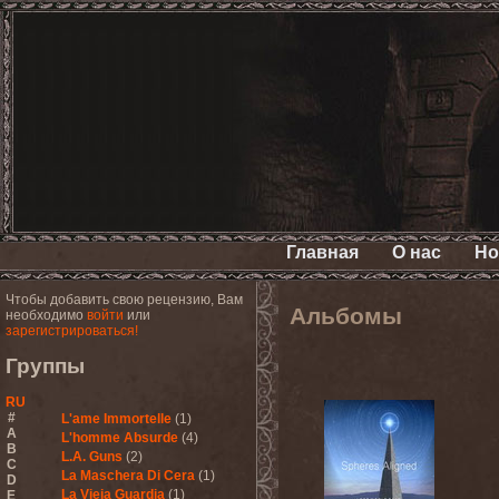
Главная
О нас
Но
Чтобы добавить свою рецензию, Вам
Альбомы
необходимо
войти
или
зарегистрироваться!
Группы
RU
#
L'ame Immortelle
(1)
A
L'homme Absurde
(4)
B
L.A. Guns
(2)
C
La Maschera Di Cera
(1)
D
La Vieja Guardia
(1)
E