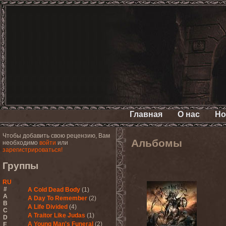
Главная
О нас
Но
Чтобы добавить свою рецензию, Вам
Альбомы
необходимо
войти
или
зарегистрироваться!
Группы
RU
#
A Cold Dead Body
(1)
A
A Day To Remember
(2)
B
A Life Divided
(4)
C
A Traitor Like Judas
(1)
D
A Young Man's Funeral
(2)
E