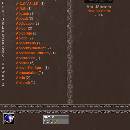
F
A.C.O.V.S.U.R.
(1)
Anti-Mortem
G
A.R.G.
(1)
New Southern
H
Abattoir
(1)
2014
I
Abbath
(3)
J
K
Abdication
(1)
L
Abigor
(3)
M
Abigorum
(1)
N
Abiotic
(2)
O
Abnormality
(1)
P
Q
AbnormyNdeffect
(2)
R
Abominable Putridity
(1)
S
Abortarium
(1)
T
Aborted
(6)
U
Above The Stars
(1)
V
W
Abracadabra
(1)
X
Abrin
(2)
Y
Absenth
(1)
Z
Abstract Spirit
(2)
Abysmal Growls Of Despair
(3)
Abyss
(1)
Abysskvlt
(2)
Abyssphere
(1)
AC/DC
(10)
Acatonia
(2)
Accept
(10)