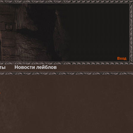
Вход
ты
Новости лейблов
>