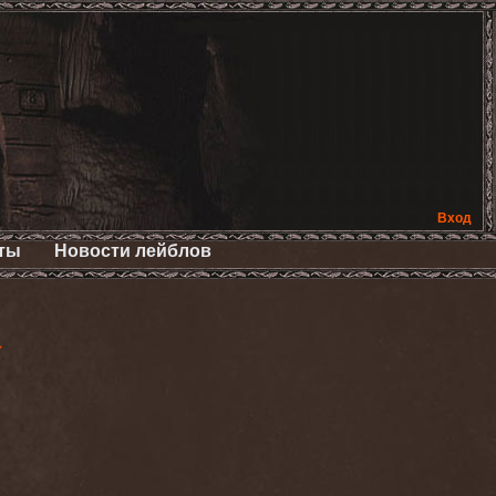
Вход
ты
Новости лейблов
>