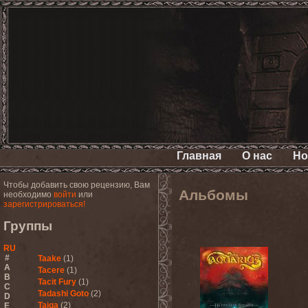
Главная
О нас
Но
Чтобы добавить свою рецензию, Вам
Альбомы
необходимо
войти
или
зарегистрироваться!
Группы
RU
#
Taake
(1)
A
Tacere
(1)
B
Tacit Fury
(1)
C
Tadashi Goto
(2)
D
Taiga
(2)
E