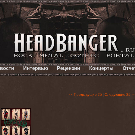
вости
Интервью
Рецензии
Концерты
Отче
<< Предыдущие 25
|
Следующие 25 >