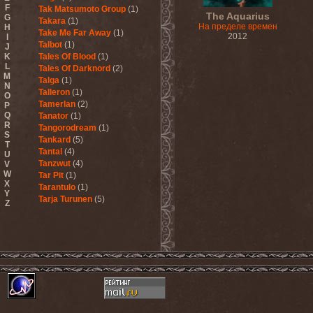
F
Tak Matsumoto Group
(1)
The Aquarius
G
Takara
(1)
На пределе времен
H
Take Me Far Away
(1)
2012
I
Talbot
(1)
J
K
Tales Of Blood
(1)
L
Tales Of Darknord
(2)
M
Talga
(1)
N
Talleron
(1)
O
Tamerlan
(2)
P
Q
Tanator
(1)
R
Tangorodream
(1)
S
Tankard
(5)
T
Tantal
(4)
U
Tanzwut
(4)
V
W
Tar Pit
(1)
X
Tarantulo
(1)
Y
Tarja Turunen
(5)
Z
Tarja Turunen & Harus
(1)
Tarja Turunen & Mike
Terrana
(1)
Tarot
(1)
Tartharia
(4)
Tasters
(1)
Tears Of Heaven
(1)
Tears Of Mankind
(1)
Tectum
(1)