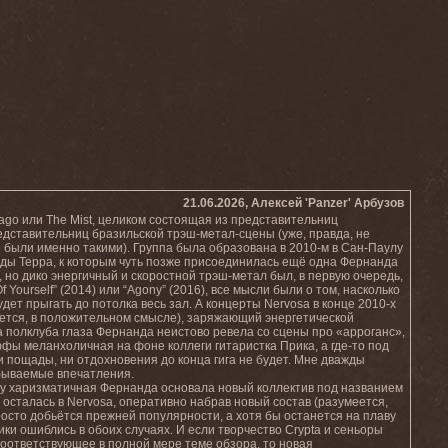
21.06.2026, Алексей 'Panzer' Арбузов
ago или The Mist, целиком состоящая из представительниц
едставительниц бразильской трэш-метал-сцены (уже, правда, не
 были именно такими). Группа была образована в 2010-м в Сан-Паулу
ы Терра, к которым чуть позже присоединилась ещё одна Фернанда
 но дико энергичный и скоростной трэш-метал был, в первую очередь,
Yourself” (2014) или “Agony” (2016), все мысли были о том, насколько
удет прыгать до потолка весь зал. А концерты Nervosa в конце 2010-х
меется, в положительном смысле), заряжающий энергетической
 полклуба глаза Фернанда неистово ревела со сцены про «арроганс»,
фы меланхоличная на фоне коллеги гитаристка Прика, а где-то под
и пощады, ни отдохновения до конца гига не будет. Мне дважды
абываемые впечатления.
пу харизматичная Фернанда основала новый коллектив под названием
 осталась в Nervosa, оперативно набрав новый состав (разумеется,
просто добьётся прежней популярности, а хотя бы останется на плаву
ки ошиблись в обоих случаях. И если творчество Crypta и сеньоры
 соответствующее в полной мере теме обзора, то новая