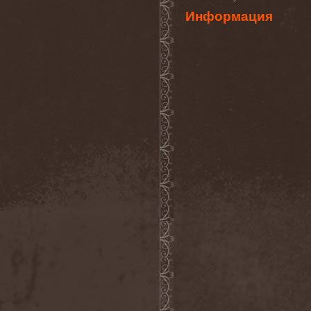
(1)
Информация
Necromantia
(1)
Necronomicon (Can)
(2)
Necronomicon (DE)
(3)
Nedrugh
(2)
Nefas Terra
(1)
Negative
(6)
Negative Or Nothing
(1)
Negator
(1)
Neglected Fields
(1)
Nekromantheon
(1)
Nemdis
(1)
Nemesea
(1)
Nemirie
(1)
Nemus
(1)
Neon Synthesis
(1)
Neron Kaisar
(2)
Nerve
(1)
Nervosa
(3)
Nervous Impulse
(2)
Netherworld
(1)
Neurasthenia
(1)
Neuropolis
(1)
Neurosplit Prophet
(1)
Neutrino
(2)
NeverDie
(2)
Neverland
(2)