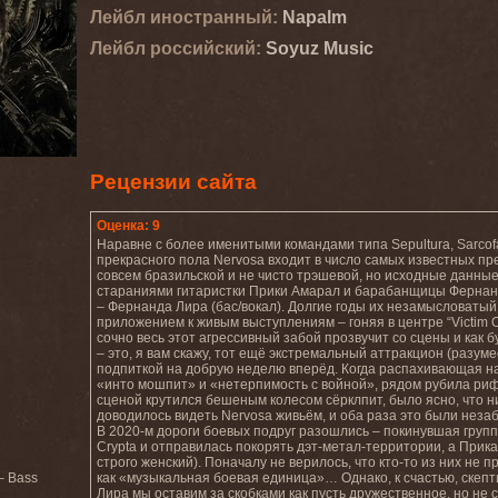
Лейбл иностранный:
Napalm
Лейбл роcсийский:
Soyuz Music
Рецензии сайта
Оценка: 9
Наравне с более именитыми командами типа Sepultura, Sarcof
прекрасного пола Nervosa входит в число самых известных пр
совсем бразильской и не чисто трэшевой, но исходные данные
стараниями гитаристки Прики Амарал и барабанщицы Фернанд
– Фернанда Лира (бас/вокал). Долгие годы их незамысловатый,
приложением к живым выступлениям – гоняя в центре “Victim Of 
сочно весь этот агрессивный забой прозвучит со сцены и как б
– это, я вам скажу, тот ещё экстремальный аттракцион (разу
подпиткой на добрую неделю вперёд. Когда распахивающая на
«инто мошпит» и «нетерпимость с войной», рядом рубила риф
сценой крутился бешеным колесом сёрклпит, было ясно, что н
доводилось видеть Nervosa живьём, и оба раза это были нез
В 2020-м дороги боевых подруг разошлись – покинувшая груп
Crypta и отправилась покорять дэт-метал-территории, а Прика
строго женский). Поначалу не верилось, что кто-то из них не 
– Bass
как «музыкальная боевая единица»… Однако, к счастью, скепти
Лира мы оставим за скобками как пусть дружественное, но не