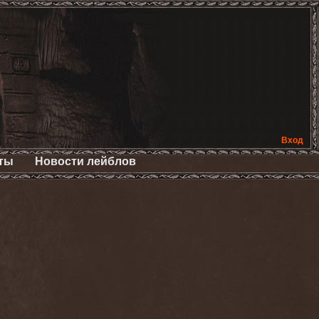
Вход
ты
Новости лейблов