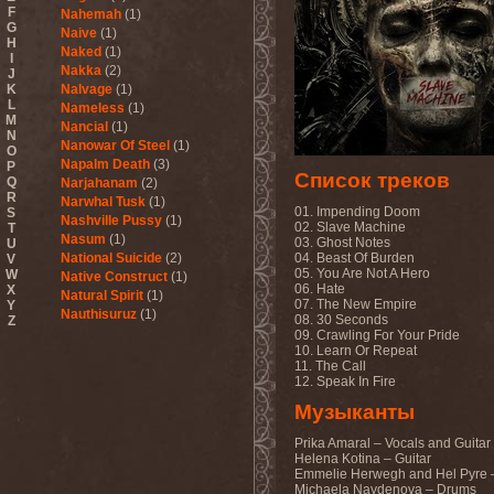
F
Nahemah
(1)
G
Naive
(1)
H
Naked
(1)
I
Nakka
(2)
J
K
Nalvage
(1)
L
Nameless
(1)
M
Nancial
(1)
N
Nanowar Of Steel
(1)
O
Napalm Death
(3)
P
Список треков
Q
Narjahanam
(2)
R
Narwhal Tusk
(1)
01. Impending Doom
S
Nashville Pussy
(1)
02. Slave Machine
T
Nasum
(1)
03. Ghost Notes
U
National Suicide
(2)
04. Beast Of Burden
V
05. You Are Not A Hero
W
Native Construct
(1)
06. Hate
X
Natural Spirit
(1)
07. The New Empire
Y
Nauthisuruz
(1)
08. 30 Seconds
Z
Navalm
(5)
09. Crawling For Your Pride
10. Learn Or Repeat
Nazareth
(4)
11. The Call
ND
(2)
12. Speak In Fire
Nebula VII
(1)
Necro Facility
(1)
Музыканты
Necrocannibal
(1)
Prika Amaral – Vocals and Guitar
Necrodeath
(2)
Helena Kotina – Guitar
Necroheresy
(1)
Emmelie Herwegh and Hel Pyre 
Necromancing The Stone
Michaela Naydenova – Drums