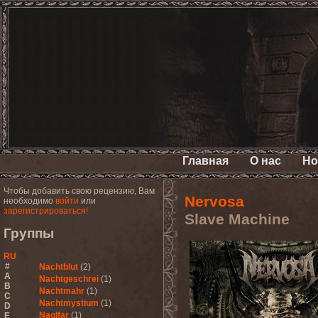
Главная
О нас
Но
Чтобы добавить свою рецензию, Вам
Nervosa
необходимо
войти
или
зарегистрироваться!
Slave Machine
Группы
RU
#
Nachtblut
(2)
A
Nachtgeschrei
(1)
B
Nachtmahr
(1)
C
Nachtmystium
(1)
D
Naglfar
(1)
E