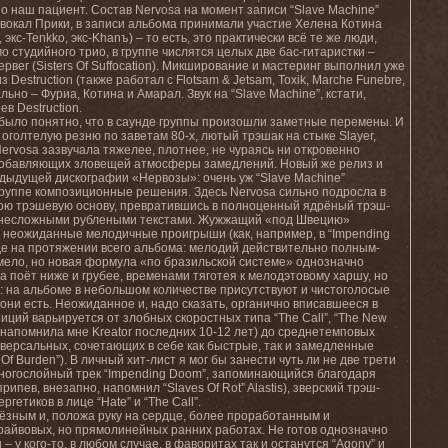
 наш пациент. Состав Nervosa на момент записи “Slave Machine”
вокал Прики, в записи альбома принимали участие Хелена Котина
экс-Tenkko, экс-Khanъ) – то есть, это практически всё те же люди,
 студийного трио, в группе числятся целых две бас-гитаристки –
Гервег (Sisters Of Suffocation). Микширование и мастеринг выполнил уже
estruction (также работал с Flotsam & Jetsam, Toxik, Marche Funebre,
льно – Фуриа, Котина и Амарал. Звук на “Slave Machine”, кстати,
в Destruction.
было понятно, что в саунде группы произошли заметные перемены. И
оголтелую резню по заветам 80-х, лютый трэшак на стыке Slayer,
 Nervosa зазвучала тяжелее, плотнее, не чураясь ни откровенно
 добавляющих зловещей атмосферы замедлений. Новый же релиз и
дыдущей дискографии «Нервозы»: очень уж “Slave Machine”
руппе композиционные решения. Здесь Nervosa сильно подросла в
ою трэшевую основу, превратившись в полноценный ядрёный трэш-
ой несложными рублеными текстами. Жужжащий «под Швецию»
 неожиданные мелодичные проигрыши (как, например, в “Impending
о где на протяжении всего альбома: мелодий действительно полным-
смело, но новая формула «по бразильской системе» однозначно
 поёт ниже и грубее, временами тяготея к мелодэтовому харшу, но
: на альбоме в небольшом количестве присутствуют и чистоголосые
они есть. Неожиданное и, надо сказать, органично вписавшееся в
ций варьируется от злобных скоростных типа “The Call”, “The New
о напомнила мне Kreator последних 10-12 лет) до среднетемповых
 универсальных, сочетающих в себе как быстрые, так и замедленные
 Of Burden”). В личный хит-лист я мог бы занести чуть ли не две трети
многослойный трек “Impending Doom”, запоминающийся благодаря
пев, внезапно, напомнил “Slaves Of Rot” Alastis), зверский трэш-
гетиков в лице “Hate” и “The Call”.
ьёзным и, положа руку на сердце, более проработанным и
райвовых, но прямолинейных ранних работах. Не готов однозначно
– у кого-то, в любом случае, в фаворитах так и останутся “Agony” и