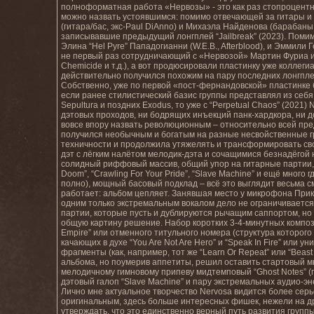
полноформатная работа «Нервозы» - это как раз стопроцентно
можно назвать устоявшимся: помимо отвечающей за гитары и 
(гитара/бас, экс-Paul DiAnno) и Михаэла Найденова (барабаны, 
записывавшие предыдущий лонгплей “Jailbreak” (2023). Помимо
Элина “Hel Pyre” Пападогианни (W.E.B., Afterblood), и Эммили 
не первый раз сотрудничающий с «Нервозой» Мартин Фуриа из D
Chemicide и т.д.), а вот продюсировали пластинку уже коллегиа
действительно получился похожим на пару последних лонгплее
Собственно, уже по первой «пост-фернандовской» пластинке 
если ранее стилистический базис группы представлял из себя 
Sepultura и поздних Exodus, то уже с “Perpetual Chaos” (2021)
дэтовых проходов, ни бодрящих инъекций панк-хардкора, ни
вовсе впору назвать революционным – относительно всей пре
получился необычным и богатым на разные несвойственные г
техничности и продолжила утяжелять и трансформировать св
дэт с лёгким налётом мелодик-дэта и сочащимися безнадёг
солидный риффовый массив, общий упор на гитарные партии,
Doom”, “Crawling For Your Pride”, “Slave Machine” и ещё мног
полно), мощный басовый подклад – всё это выглядит весьма 
работает: альбом цепляет. Занявшая место у микрофона Прика
одним только экстремальным вокалом дело не ограничивается
партии, которые пусть и дублируются рычащим саппортом, но 
общую картину решение. Набор коротких 3-4-минутных компози
Empire” или отменного титульного номера (структура которог
качающих в духе “You Are Not Are Hero” и “Speak In Fire” или
фрагменты (как, например, тот же “Learn Or Repeat” или “Beast
альбома, но поумерив аппетиты, решил оставить стартовый 
мелодичному гимновому припеву мидтемповый “Ghost Notes” (при
дэтовый галоп “Slave Machine” и пару экстремальных аудио-энер
Лично мне актуальное творчество Nervosa видится более сер
оригинальным, здесь больше интересных фишек, нежели на д
утверждать, что это единственно верный путь развития группы 