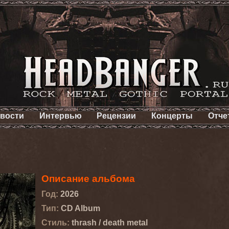
вости
Интервью
Рецензии
Концерты
Отче
Описание альбома
Год:
2026
Тип:
CD Album
Стиль:
thrash / death metal