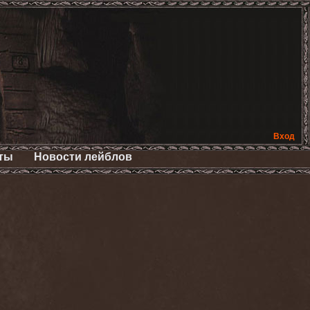
Вход
ты
Новости лейблов