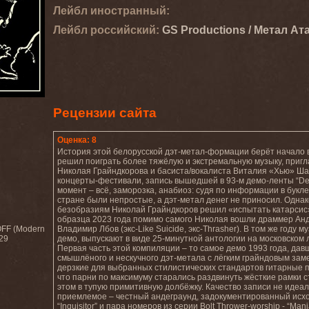
Лейбл иностранный:
Лейбл роcсийский:
GS Productions / Метал Ата
Рецензии сайта
Оценка: 8
История этой белорусской дэт-метал-формации берёт начало в 
решил поиграть более тяжёлую и экстремальную музыку, пригла
Николая Грайндкорова и басиста/вокалиста Виталия «Хью» Шат
концерты-фестивали, запись вышедшей в 93-м демо-ленты “De
момент – всё, заморозка, анабиоз: судя по информации в букл
стране были непростые, а дэт-метал денег не приносил. Однак
безобразиям Николай Грайндкоров решил «испытать катарсис» 
образца 2023 года помимо самого Николая вошли драммер Андр
OFF (Modern
Владимир Лбов (экс-Like Suicide, экс-Thrasher). В том же году
29
демо, выпускают в виде 25-минутной антологии на московском л
Первая часть этой компиляции – то самое демо 1993 года, дав
смышлёного и нескучного дэт-метала с лёгким грайндовым зам
дерзкие для выбранных стилистических стандартов гитарные п
что парни по максимуму старались раздвинуть жёсткие рамки с
этом в тупую примитивную долбёжку. Качество записи не идеальн
приемлемое – честный андеграунд, задокументированный исхо
“Inquisitor” и пара номеров из серии Bolt Thrower-worship - “Mani