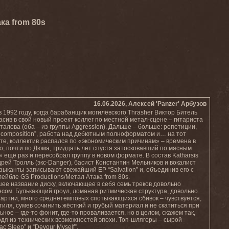
ка from 80s
16.06.2026, Алексей 'Panzer' Арбузов
1992 году, когда барабанщик могилёвского Thrasher Виктор Битель
сив в свой новый проект коллег по местной метал-сцене – гитариста
алова (оба – из группы Aggression). Дальше – больше: репетиции,
composition”, работа над дебютным полноформатом и… на тот
ете, коллектив распался по «экономическим причинам» – времена в
о, почти по Дюма, тридцать лет спустя затосковавший по мясным
ещё раз и пересобрал группу в новом формате. В состав Katharsis
ей Тролль (экс-Danger), басист Константин Мельников и вокалист
 музыканты записывают свежайший ЕР “Salvation” и, объединив его с
ейбле GS Productions/Метал Атака from 80s.
шее название диску, включающее в себя семь треков довольно
есом. Булькающий гроул, ломаная ритмическая структура, довольно
артии, много среднетемповых спотыкающихся сбивок – чувствуется,
тиля, сумев сочинить жёсткий и грубый материал и не скатиться при
ое – где-то фонит, где-то проваливается, но в целом, скажем так,
дя из технических возможностей эпохи. Топ-шлягеры – сырой
ac Sleep” и “Devour Myself”.