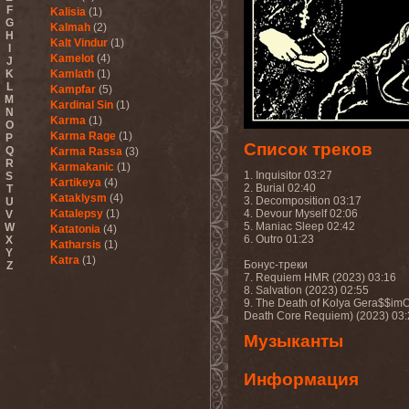
F
Kalisia
(1)
G
Kalmah
(2)
H
Kalt Vindur
(1)
I
Kamelot
(4)
J
K
Kamlath
(1)
L
Kampfar
(5)
M
Kardinal Sin
(1)
N
Karma
(1)
O
Karma Rage
(1)
P
Список треков
Q
Karma Rassa
(3)
R
Karmakanic
(1)
1. Inquisitor 03:27
S
Kartikeya
(4)
2. Burial 02:40
T
Kataklysm
(4)
3. Decomposition 03:17
U
Katalepsy
(1)
4. Devour Myself 02:06
V
5. Maniac Sleep 02:42
W
Katatonia
(4)
6. Outro 01:23
X
Katharsis
(1)
Y
Katra
(1)
Бонус-треки
Z
Kauan
(1)
7. Requiem HMR (2023) 03:16
8. Salvation (2023) 02:55
Kayo Dot
(1)
9. The Death of Kolya Gera$$im
Keep Of Kalessin
(2)
Death Core Requiem) (2023) 03:
Keith Emerson
(3)
Ken Hensley
(2)
Музыканты
Kerosin
(1)
Kerrs Pink
(1)
Информация
Kerry King
(1)
Ketzer
(1)