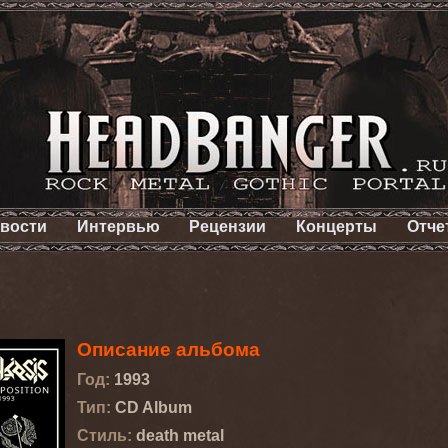
вости
Интервью
Рецензии
Концерты
Отче
Описание альбома
Год:
1993
Тип:
CD Album
Стиль:
death metal