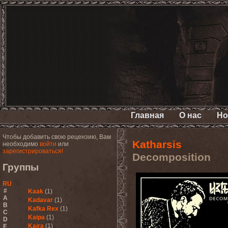
Главная
О нас
Но
Чтобы добавить свою рецензию, Вам
Katharsis
необходимо
войти
или
зарегистрироваться!
Decomposition
Группы
RU
#
Kaak
(1)
A
Kadavar
(1)
B
Kafka Rex
(1)
C
Kaipa
(1)
D
Kaira
(1)
E