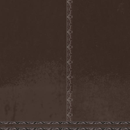
Khaos Labyrinth
(1)
Khashm
(1)
Khlad
(1)
Khors
(1)
Khymera
(1)
Kickhunter
(1)
Kill City Kills
(1)
Kill Division
(1)
Kill Ritual
(1)
Killer Be Killed
(2)
Killhammer
(2)
Killing Joke
(1)
Killswitch Engage
(1)
King Crimson
(13)
King Diamond
(1)
King Kobra
(1)
King Of Asgard
(1)
King's X
(1)
Kingdom Come
(4)
Kinky Dep
(1)
Kiske / Somerville
(1)
Kiss
(1)
Kiss The Goat
(1)
Kissin' Dynamite
(5)
Kiuas
(1)
KK's Priest
(1)