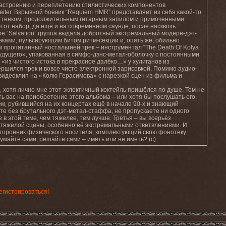
у настроению и переплетению стилистических компонентов
iter. Взрывной боевик “Requiem HMR” представляет из себя какой-то
ттенком, продолжительным гитарным запилом и примоченными
от набор, да ещё и на современном саунде, после насквозь
ре “Salvation” группа выдала добротный экстремальный модерн-дэт-
вками, пульсирующим битом ритм-секции и, опять же, обильно
 пропитанный ностальгией трек – инструментал “The Death Of Kolya
удущего», упакованная в симфо-дэнс-метал-оболочку с постоянными
«из чистого истока в прекрасное далёко…» у хулиганов из
ершился трек и вовсе чисто электронной зарисовкой. Помимо аудио-
видеоклип на «Колю Герасимова» с нарезкой сцен из фильма и
, хотя лично мне этот эклектичный коктейль пришёлся по душе. Тем не
ь вас на приобретение этого альбома – или хотя бы послушать его.
ем, рубившийся на их концертах ещё в начале 90-х и знающий
ете без брутального дэт-метал-стаффа, не пропускаете ни одного
 в этой теме, чем тяжелее, тем лучше. Третья – вы всерьёз
 тяжёлой сцены, особенно её экстремальными ответвлениями. И
торонник физического носителя, комплектующий свою фонотеку
майте сами, решайте сами – иметь или не иметь? (с)
егистрироваться!