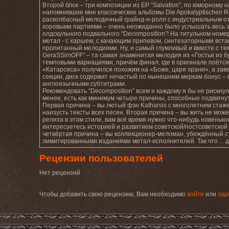
Второй блок – три композиции из ЕР “Salvation”, по юморном
напомнившие мне классические альбомы Die Apokalyptischen Re
расколбасный мелодичный грайнд-н-ролл с индустриальным о
хоровыми партиями – очень неожиданно было услышать весь эт
олдскульного подвального “Decomposition”! На титульном номе
метал - с харшем, с качающим припевом, синтезаторными вста
пропитанный мелодиями. Ну, и самый глумливый и вместе с тем
GeraSSimOFF” – та самая знаменитая мелодия из «Гостьи из б
темповыми вариациями, причём финал, где в оригинале поётся 
«Катарсиса» получился похожим на «Боже, царя храни», а зав
секции, диск содержит нечастый по нынешним меркам бонус – 
англоязычными субтитрами.
Рекомендовать “Decomposition” всем и каждому я бы не рискнул
менее, есть как минимум четыре причины, способные подвигнут
Первая причина – вы лютый фэн Katharsis с многолетним стаж
наизусть тексты всех песен. Вторая причина – вы жить не мож
релиза в этом стиле, вам всё время нужно что-нибудь новенькое
интересуетесь историей и развитием советской/постсоветской
четвёртая причина – вы коллекционер-меломан, убеждённый с
лимитированными изданиями метал-исполнителей. Так что… ду
Рецензии пользователей
Нет рецензий
Чтобы добавить свою рецензию, Вам необходимо
войти
или
зар