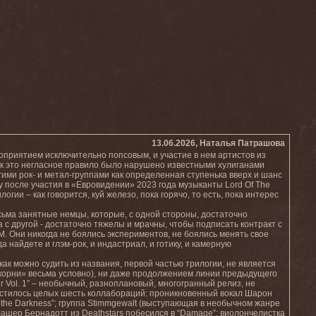
13.06.2026, Наталья Патрашова
оприятием исключительно попсовым, и участие в нем артистов из
как это негласное правило было нарушено известными хулиганами
гими рок- и метал-группами как определенная ступенька вверх и шанс
 после участия в «Евровидении» 2023 года музыканты Lord Of The
огии – как говорится, куй железо, пока горячо, то есть, пока интерес
сьма занятные немцы, которые, с одной стороны, достаточно
 с другой - достаточно тяжелы и мрачны, чтобы подписать контракт с
M. Они никогда не боялись экспериментов, не боялись менять свое
 найдете и глэм-рок, и индастриал, и готику, и камерную
, как можно судить из названия, первой частью трилогии, не является
«корни» весьма условно), ни даже продолжением линии предыдущего
Noir Vol. 1” – необычный, разноплановый, многогранный релиз, не
уместилось целых шесть коллабораций: проникновенный вокал Шарон
 in the Darkness”; группа Stimmgewalt (выступающая в необычном жанре
плашер Бернадотт из Deathstars побесился в “Damage”; виолончелистка