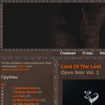
Главная
О нас
Но
Чтобы добавить свою рецензию, Вам
Lord Of The Lost
необходимо
войти
или
зарегистрироваться!
Opvs Noir Vol. 1
Группы
RU
#
L'ame Immortelle
(1)
A
L'homme Absurde
(4)
B
L.A. Guns
(2)
C
La Maschera Di Cera
(1)
D
La Vieja Guardia
(1)
E