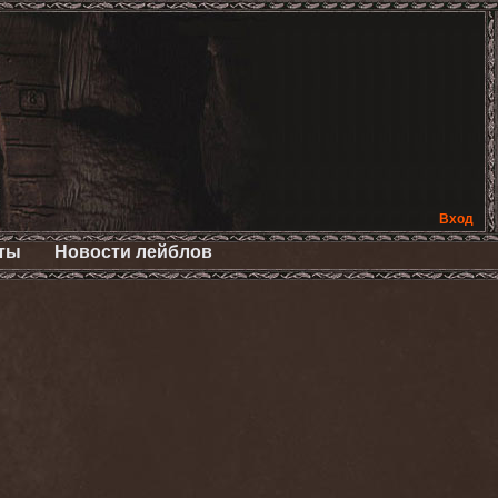
Вход
ты
Новости лейблов