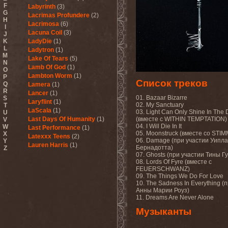
F
Labyrinth
(3)
G
Lacrimas Profundere
(2)
H
Lacrimosa
(6)
I
Lacuna Coil
(3)
J
K
LadyDie
(1)
L
Ladytron
(1)
M
Lake Of Tears
(5)
N
Lamb Of God
(1)
O
Lambton Worm
(1)
P
Список треков
Q
Lamera
(1)
R
Lancer
(1)
01. Bazaar Bizarre
S
Laryflint
(1)
02. My Sanctuary
T
LaScala
(1)
03. Light Can Only Shine In The
U
Last Days Of Humanity
(1)
(вместе с WITHIN TEMPTATION)
V
04. I Will Die In It
W
Last Performance
(1)
05. Moonstruck (вместе со ST
X
Latexxx Teens
(2)
06. Damage (при участии Уипл
Y
Lauren Harris
(1)
Бернадотта)
Z
Lauxnos
(1)
07. Ghosts (при участии Тины Гу
08. Lords Of Fyre (вместе с
Lava Invocator
(1)
FEUERSCHWANZ)
Lavatera
(1)
09. The Things We Do For Love
Lavizan Jangal
(1)
10. The Sadness In Everything (
Le Orme
(1)
Анны Марии Роуз)
Leaether Strip
(1)
11. Dreams Are Never Alone
Leafblade
(1)
Музыканты
Leaves' Eyes
(6)
Lechery
(1)