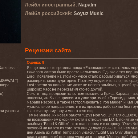
Лейбл иностранный:
Napalm
Лейбл роcсийский:
Soyuz Music
Рецензии сайта
Оценка: 9
 Darkness
Я еще помню те времена, когда «Евровидение» считалось мер
тяжелого лагеря было просто немыслимо. Однако с тех пор, 
Lordi, появление на этом конкурсе стало рассматриваться мно
IMMGEWALT)
расширить свою аудиторию. Поэтому неудивительно, что сразу
ашера
Lost засели за написание даже не нового альбома, а целой трил
широких масс не перехватил кто-то другой.
о)
Секстет под предводительством вокалиста Криса Хармса – ве
попсовы, чтобы не привести в ужас зрителей «Евровидения», а
Napalm Records, а также гастролировать с Iron Maiden и KMFD
музыкальное направление, и в их прежних работах вы без труда
при участии
классическую музыку и много чего еще.
Тем не менее, их новая работа “Opvs Noir Vol. 1”, являющаяся
ни возвращением к корням (хотя в отношении LOTL понятие 
альбома “Blood & Glitter”– это шаг вперед и в сторону. “Opvs 
похожий ни на что из того, что они делали раньше. На нем 
ден Адель из Within Temptation украсил “Light Can Only Shine
«дарк-акапелла») приняла участие в записи “Moonstruck”; Уи