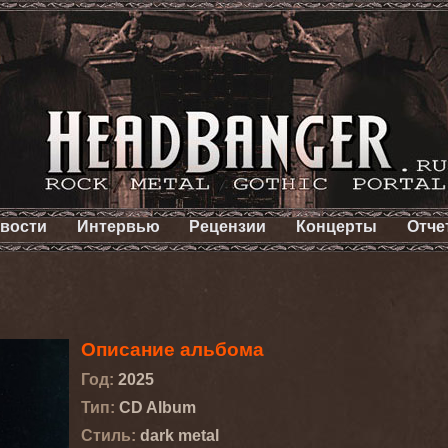
вости
Интервью
Рецензии
Концерты
Отче
Описание альбома
Год:
2025
Тип:
CD Album
Стиль:
dark metal