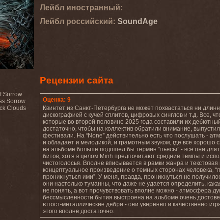
Лейбл иностранный:
Лейбл роcсийский:
SoundAge
Рецензии сайта
Of Sorrow
Оценка: 9
ess Sorrow
ck Clouds
Квинтет из Санкт-Петербурга не может похвастаться ни длин
дискографией с кучей сплитов, цифровых синглов и т.д. Все, ч
которые во второй половине 2025 года составили их дебютны
достаточно, чтобы на коллектив обратили внимание, выпустил
фестивали. На “None” действительно есть что послушать - а
и обладает и мелодикой, и грамотным звуком, где все хорошо
на альбоме больше подошел бы термин “пьесы” - все они длятся
битов, хотя в целом Minh предпочитают средние темпы и испо
чистоголосья. Вполне вписывается в рамки жанра и текстовая
концептуальное произведение о темных сторонах человека, 
проникнуться ими”. У меня, правда, проникнуться не получил
они настолько туманны, что даже не удается определить, кака
не понять, а вот прочувствовать вполне можно - атмосфера д
бессмысленности бытия выстроена на альбоме очень достове
в пост-металлические дебри - они уверенно и качественно игр
этого вполне достаточно.