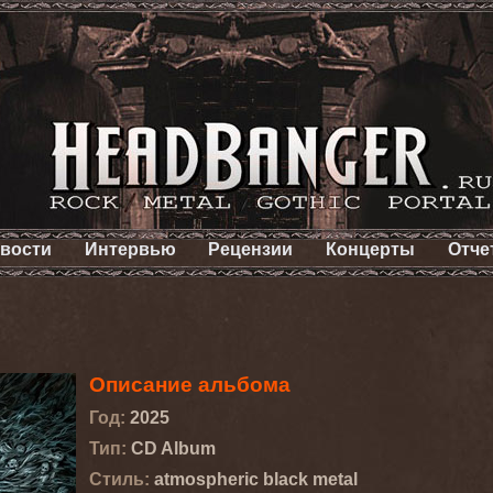
вости
Интервью
Рецензии
Концерты
Отче
Описание альбома
Год:
2025
Тип:
CD Album
Стиль:
atmospheric black metal