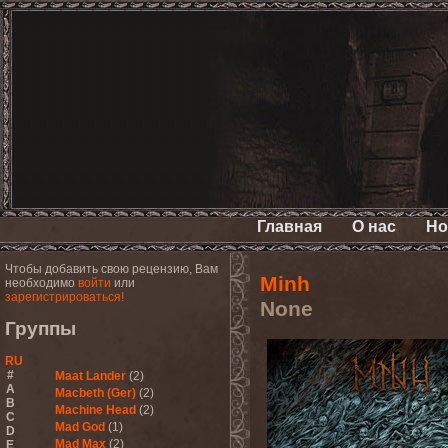
Главная
О нас
Но
Чтобы добавить свою рецензию, Вам
Minh
необходимо
войти
или
зарегистрироваться!
None
Группы
RU
#
Maat Lander
(2)
A
Macbeth (Ger)
(2)
B
Machine Head
(2)
C
Mad God
(1)
D
Mad Max
(2)
E