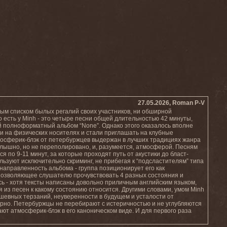
27.05.2026, Roman P-V
ным списком былых регалий своих участников, ни обширной
то есть у Minh - это четыре песни общей длительностью 42 минуты,
й полноформатный альбом “None”. Однако этого оказалось вполне
и на физических носителях и стали приглашать на клубные
тмосферик-блэк от петербуржцев выдержан в лучших традициях жанра
 слышно, но не переполировано, и, разумеется, атмосферой. Песням
 по 9-11 минут, за которые проходят путь от акустики до бласт-
льзуют исключительно скриминг, не прибегая к “подсластителям” типа
 направленность альбома - группа позиционирует его как
“позволяющее слушателю прочувствовать 4 разных состояния и
ось - хотя тексты написаны довольно приличным английским языком,
я из песен к какому состоянию относится. Другими словами, умом Minh
ушевных терзаний, неуверенности в будущем и усталости от
рно. Петербуржцы не перебирают с истеричностью и не углубляются
ают атмосферик-блэк в его каноническом виде. И для первого раза