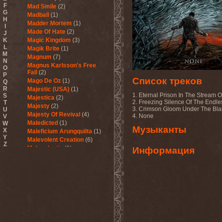
F
Mad Smile
(2)
G
Madball
(1)
H
Madder Mortem
(1)
I
Made Of Hate
(2)
J
K
Magic Kingdom
(3)
L
Magik Brite
(1)
M
Magnum
(7)
N
Magnus Karlsson's Free
O
Fall
(2)
P
Список треков
Mago De Oz
(1)
Q
R
Majestic (USA)
(1)
1. Eternal Prison In The Stream 
S
Majestica
(2)
2. Freezing Silence Of The Endl
T
Majesty
(2)
3. Crimson Gloom Under The Bla
U
Majesty Of Revival
(4)
4. None
V
Maledicted
(1)
W
Музыканты
X
Maleficium Arungquilta
(1)
Y
Malevolent Creation
(6)
Z
Malevolentia
(1)
Информация
Malice (UA)
(1)
Malignancy
(1)
Mandragora Scream
(1)
Manegarm
(2)
Mania
(1)
Manic Depression
(4)
Manic Street Preachers
(1)
Manimal
(4)