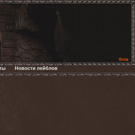
Вход
ты
Новости лейблов