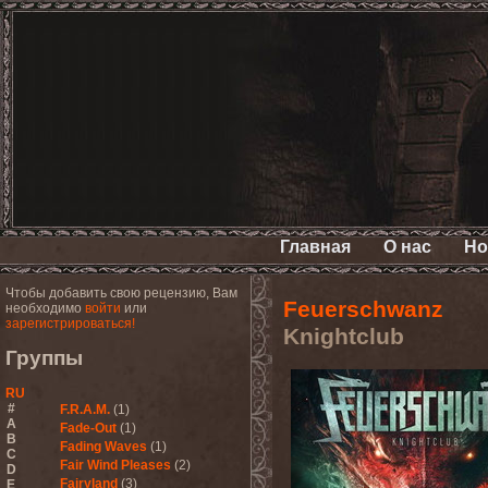
Главная
О нас
Но
Чтобы добавить свою рецензию, Вам
Feuerschwanz
необходимо
войти
или
зарегистрироваться!
Knightclub
Группы
RU
#
F.R.A.M.
(1)
A
Fade-Out
(1)
B
Fading Waves
(1)
C
Fair Wind Pleases
(2)
D
Fairyland
(3)
E