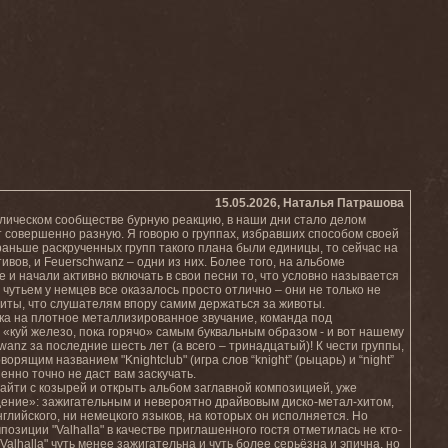
15.05.2026, Наталья Патрашова
ллическом сообществе бурную реакцию, в наши дни стало делом
совершенно разную. Я говорю о группах, избравших способом своей
 раньше раскрученных групп такого плана были единицы, то сейчас на
вов, и Feuerschwanz – одни из них. Более того, на альбоме
е и начали активно включать в свои песни то, что условно называется
утьем у немцев все оказалось просто отлично – они не только не
биты, что слушателям впору самим держаться за животы.
ока на плотное металлизированное звучание, команда под
куй железо, пока горячо» самым буквальным образом - и вот нашему
z за последние шесть лет (а всего – тринадцатый)! К чести группы,
орящим названием "Knightclub" (игра слов “knight” (рыцарь) и “night”
енно точно не даст вам заскучать.
зайти с козырей и открыть альбом заглавной композицией, уже
дение»: зажигательным и невероятно драйвовым диско-метал-хитом,
нглийского, ни немецкого языков, на которых он исполняется. Но
иции "Valhalla" в качестве приглашенного гостя отметилась не кто-
alhalla" чуть менее зажигательна и чуть более серьёзна и эпична, но