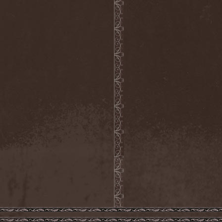
Feuerschwanz
(4)
Fiend
(1)
Fifth Angel
(1)
Filthy Flesh
(1)
Finntroll
(2)
Finsterforst
(3)
Firespawn
(1)
Firewind
(5)
Fitcage
(1)
Flash Of Aggression
(1)
Flat Earth
(1)
Flesh Temple
(1)
Fleshgod Apocalypse
(5)
Fleur
(8)
Floodstain
(1)
Flotsam And Jetsam
(7)
Flying
(1)
Flynotes
(1)
Folcore
(1)
For Absent Friends
(1)
Forbidden
(2)
Forbidden Shape
(1)
Forceout
(1)
Forces United
(7)
Fordomth
(1)
Foreigner
(3)