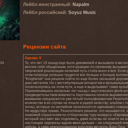
Лейбл иностранный:
Napalm
Лейбл роcсийский:
Soyuz Music
Рецензии сайта
Оценка: 9
:34
То, что лет 15 назад еще было диковинкой и вызывало в мета
вполне себе обыденным, хотя реакцию по-прежнему вызывает 
творческой реализации нелегкий путь стеба всего и вся. Если
этом попроще успешно трудится все больше и больше коллекти
"Knightclub" они решили пойти по еще более скользкой дорожк
дэнс-металом. Но с вестибулярным аппаратом и музыкальным ч
поскользнулись на этом пути, а еще и выделывают такие куль
Переключившись несколько лет назад с акустического фолк-р
предводительством вокалиста Хауптманна поняла выражение «
вниманию предлагается уже пятый полноформатник Feuerschwan
количество в ее случае не пошло в ущерб качеству: альбом с гов
(ночь), которые по-английски произносятся одинаково) соверш
Не мудрствуя лукаво, Feuerschwanz решили, что называется, 
знакомой слушателям по отборочному туру конкурса «Еврови
который заставит вас подпевать, даже если вы не знаете ни а
настоящие сюрпризы ждали меня дальше – на следующей композ
нибудь, а сама некоронованная королева металла Доро Пеш. "V