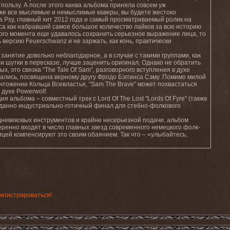
 пользу. А после этого канва альбома приняла совсем уж
уже все мыслимые и немыслимые каверы, вы будете жестоко
а Psy, главный хит 2012 года и самый просматриваемый ролик на
сса как набравший самое большое количество лайков за всю историю
того момента еще удавалось сохранить серьезное выражение лица, то
версию Feuerschwanz и не заржать, как конь, практически
занятие довольно неблагодарное, а в случае с такими группами, как
и шутки в пересказе, лучше заценить оригинал. Однако не обратить
х, это связка “The Tale Of Sam”, разговорного вступления в духе
гадались, посвящена верному другу Фродо Бэггинса Сэму. Помимо милой
ичтожении Кольца Всевластья, “Sam The Brave” может похвастаться
духе Powerwolf.
альбома – совместный трек с Lord Of The Lost "Lords Of Fyre" (также
иданно индустриально-готичный финал для стебно-фолкового
невековых инструментов и крайне несерьезной подачи, альбом
веренно входят в число главных звезд современного немецкого фолк-
рицей компенсируют это своим обаянием. Так что – «улыбайтесь,
регистрироваться!