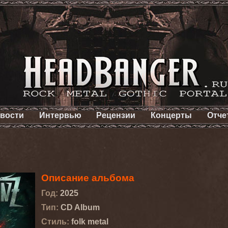
вости
Интервью
Рецензии
Концерты
Отче
Описание альбома
Год:
2025
Тип:
CD Album
Стиль:
folk metal