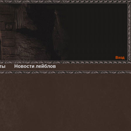
Вход
ты
Новости лейблов