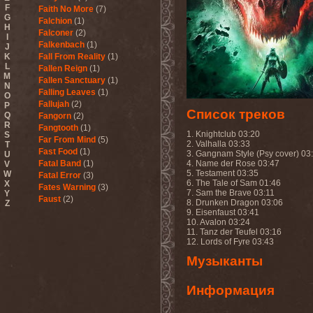
F
Faith No More
(7)
G
Falchion
(1)
H
Falconer
(2)
I
Falkenbach
(1)
J
K
Fall From Reality
(1)
L
Fallen Reign
(1)
M
Fallen Sanctuary
(1)
N
Falling Leaves
(1)
O
Fallujah
(2)
P
Список треков
Q
Fangorn
(2)
R
Fangtooth
(1)
1. Knightclub 03:20
S
Far From Mind
(5)
2. Valhalla 03:33
T
Fast Food
(1)
3. Gangnam Style (Psy cover) 03
U
Fatal Band
(1)
4. Name der Rose 03:47
V
5. Testament 03:35
W
Fatal Error
(3)
6. The Tale of Sam 01:46
X
Fates Warning
(3)
7. Sam the Brave 03:11
Y
Faust
(2)
8. Drunken Dragon 03:06
Z
Fausttophel
(3)
9. Eisenfaust 03:41
10. Avalon 03:24
Faustus
(1)
11. Tanz der Teufel 03:16
Feanor
(1)
12. Lords of Fyre 03:43
Fear Factory
(4)
Fear Of God
(1)
Музыканты
Fejd
(1)
Fennesz
(1)
Информация
Festerguts
(1)
Fetal Decay
(3)