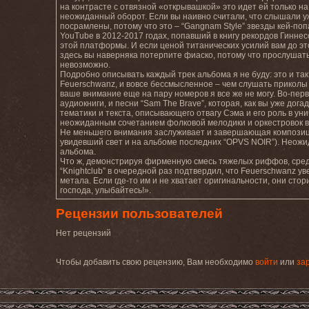
на контрасте с отвязной «открывашкой» это идет ей только на
неожиданный оборот. Если вы наивно считали, что слышали 
посрамлены, потому что это – “Gangnam Style” звезды кей-поп
YouTube в 2012-2017 годах, попавший в книгу рекордов Гинне
этой платформы. И если ценой титанических усилий вам до э
здесь вы наверняка потерпите фиаско, потому что прослушать 
невозможно.
Подробно описывать каждый трек альбома я не буду: это и так 
Feuerschwanz, и вовсе бессмысленное – чем слушать приколы 
ваше внимание еще на пару номеров я все же не могу. Во-первы
аудиокниги, и песни “Sam The Brave”, которая, как вы уже до
тематики и текста, описывающего отвагу Сэма и его роль в ун
неожиданным сочетанием фолковой мелодики и оркестровок в 
Не меньшего внимания заслуживает и завершающая композиция 
увидевший свет и на альбоме последних “OPVS NOIR”). Неож
альбома.
Что ж, демонстрируя фирменную смесь тяжелых риффов, сред
“Knightclub” в очередной раз подтвердил, что Feuerschwanz у
метала. Если где-то им и не хватает оригинальности, они сто
господа, улыбайтесь!».
Рецензии пользователей
Нет рецензий
Чтобы добавить свою рецензию, Вам необходимо
войти
или
за