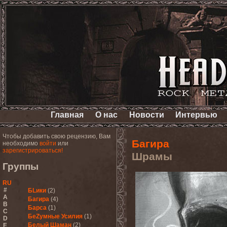
Главная
О нас
Новости
Интервью
Чтобы добавить свою рецензию, Вам
Багира
необходимо
войти
или
зарегистрироваться!
Шрамы
Группы
RU
#
БLики
(2)
A
Багира
(4)
B
Барса
(1)
C
БеZумные Усилия
(1)
D
Белый Шаман
(2)
E