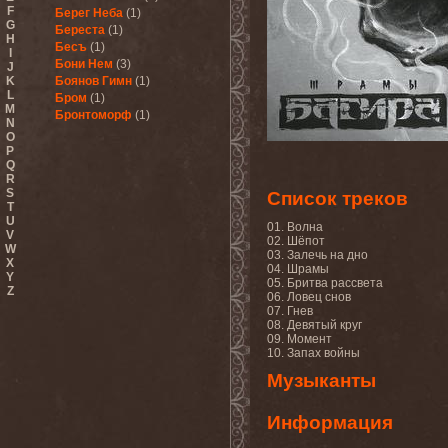
F
Берег Неба
(1)
G
Береста
(1)
H
Бесъ
(1)
I
Бони Нем
(3)
J
K
Боянов Гимн
(1)
L
Бром
(1)
M
Бронтоморф
(1)
N
O
P
Q
R
S
Список треков
T
U
01. Волна
V
02. Шёпот
W
03. Залечь на дно
X
04. Шрамы
Y
05. Бритва рассвета
Z
06. Ловец снов
07. Гнев
08. Девятый круг
09. Момент
10. Запах войны
Музыканты
Информация