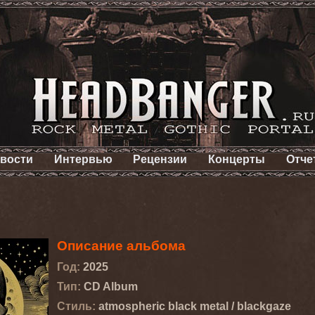
вости
Интервью
Рецензии
Концерты
Отче
Описание альбома
Год:
2025
Тип:
CD Album
Стиль:
atmospheric black metal / blackgaze