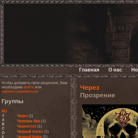
Главная
О нас
Но
Чтобы добавить свою рецензию, Вам
Через
необходимо
войти
или
зарегистрироваться!
Прозрение
Группы
RU
#
Через
(1)
A
Чернава Яра
(1)
B
Черностоп
(1)
C
Черный Ангел
(1)
D
Черный Кофе
(2)
E