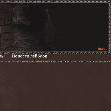
Вход
ты
Новости лейблов