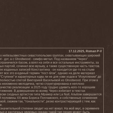
17.12.2025, Roman P-V
их небезызвестных севастопольских группах, охватывающих широкий
ot - дэт, а с Ghostwood - симфо-метал. Под названием “Через”
ограничился басом, а взял на себя и все остальные инструменты, за
 партий, сочинил всю музыку, а также существенную часть текстов.
е изданных записей Константина - он находится где-то на стыке
ят все это в единый термин “пост-блэк”, однако на деле материал
Ступени” и характерных едва ли не для хэви ходов в “Искуплении” до
и полностью спетой Викторией Васильевой из Ghostwood. При этом в
на неизменно мелодична, четко структурирована и неплохо
ачество реализации: в 2025 году трудно удивить кого-то хорошим
тижение. В довершение ко всему, Через избегает в текстах
ески сходных артистов типа Мрамор или La Nuit. Альбом завершается
ой половины XX века Бориса Поплавского, и собственные сочинения
ой, скажем так, “тональности”, резко контрастирующей с тем, как
е.
начительной степени сводит на нет вокал. На мой вкус, в скриминге
зных и хаотичных звуковых средах такой тип пения может быть