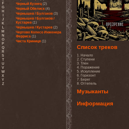
F
Черный Кузнец
(2)
G
Черный Обелиск
(4)
H
Чернышев / Булгаков
(3)
I
Чернышев / Булгаков /
J
Кустарев
(1)
K
L
Чернышев / Кустарев
(2)
M
Чертово Колесо Инженера
N
Ферриса
(1)
O
Чиста Криниця
(1)
P
Список треков
Q
R
1. Начало
S
2. Ступени
T
3. Тлен
U
4. Поражение
V
5. Искупление
W
6. Горизонт
X
7. Берег
Y
8. Оттепель
Z
Музыканты
Информация