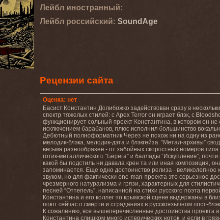
Лейбл иностранный:
Лейбл роcсийский:
SoundAge
Рецензии сайта
Оценка: нет
Басист Константин Долибожко задействован сразу в нескольк
спектр тяжелых стилей: с Apex Terror он играет блэк, с Bloodsh
функционирует сольный проект Константина, в котором он не 
исключением барабанов, плюс исполнил большинство вокальных
Дебютный полноформатник Через не похож ни на одну из ране
мелодик-блэка, мелодик-дэта и блэкгейза. “Метал-архивы” свод
весьма разнообразен - от забойных скоростных номеров типа “
готик-металлического “Берега” и баллады “Искупление”, почт
какой бы подстиль ни давала крен та или иная композиция, о
запоминается. Еще одно достоинство релиза - великолепное к
звуком, но для фактически one-man-проекта это серьезное дос
чрезмерного натурализма и грязи, характерных для стилистич
песней “Оттепель”, написанной на стихи русского поэта перв
Константина и его коллег по крымской сцене выдержаны в близк
поют сейчас о смерти и страданиях в русскоязычном пост-блэк
К сожалению, все вышеперечисленные достоинства проекта в з
Константина слишком много истерических ноток, и если в гря