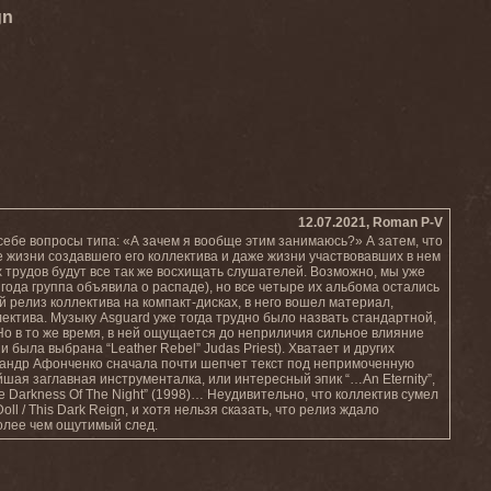
gn
12.07.2021, Roman P-V
ебе вопросы типа: «А зачем я вообще этим занимаюсь?» А затем, что
 жизни создавшего его коллектива и даже жизни участвовавших в нем
их трудов будут все так же восхищать слушателей. Возможно, мы уже
 года группа объявила о распаде), но все четыре их альбома остались
й релиз коллектива на компакт-дисках, в него вошел материал,
ллектива. Музыку Asguard уже тогда трудно было назвать стандартной,
Но в то же время, в ней ощущается до неприличия сильное влияние
 была выбрана “Leather Rebel” Judas Priest). Хватает и других
ександр Афонченко сначала почти шепчет текст под непримоченную
ейшая заглавная инструменталка, или интересный эпик “…An Eternity”,
e Darkness Of The Night” (1998)… Неудивительно, что коллектив сумел
l / This Dark Reign, и хотя нельзя сказать, что релиз ждало
олее чем ощутимый след.