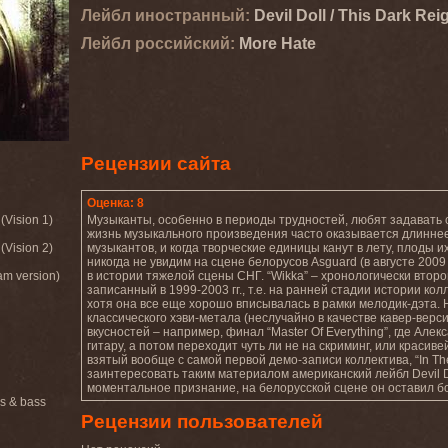
Лейбл иностранный:
Devil Doll / This Dark Rei
Лейбл роcсийский:
More Hate
Рецензии сайта
Оценка: 8
(Vision 1)
Музыканты, особенно в периоды трудностей, любят задавать с
жизнь музыкального произведения часто оказывается длиннее
(Vision 2)
музыкантов, и когда творческие единицы канут в лету, плоды 
никогда не увидим на сцене белорусов Asguard (в августе 2009
am version)
в истории тяжелой сцены СНГ. “Wikka” – хронологически второ
записанный в 1999-2003 гг., т.е. на ранней стадии истории ко
хотя она все еще хорошо вписывалась в рамки мелодик-дэта. 
классического хэви-метала (неслучайно в качестве кавер-версии
вкусностей – например, финал “Master Of Everything”, где Ал
гитару, а потом переходит чуть ли не на скриминг, или красив
взятый вообще с самой первой демо-записи коллектива, “In Th
заинтересовать таким материалом американский лейбл Devil Dol
моментальное признание, на белорусской сцене он оставил б
ls & bass
Рецензии пользователей