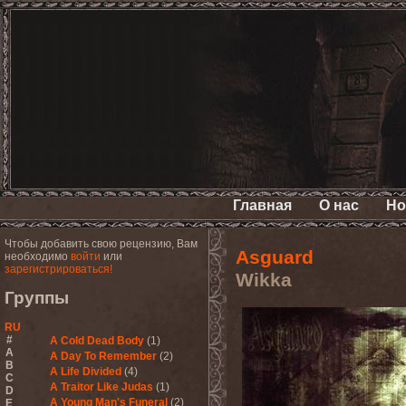
Главная
О нас
Но
Чтобы добавить свою рецензию, Вам
Asguard
необходимо
войти
или
зарегистрироваться!
Wikka
Группы
RU
#
A Cold Dead Body
(1)
A
A Day To Remember
(2)
B
A Life Divided
(4)
C
A Traitor Like Judas
(1)
D
A Young Man's Funeral
(2)
E