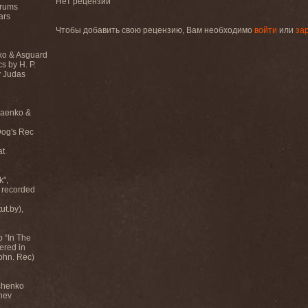
Нет рецензий
drums
ars
Чтобы добавить свою рецензию, Вам необходимо
войти
или
за
ko & Asguard
s by H. P.
y Judas
laenko &
Dog's Rec
at
k",
 recorded
t.by),
o “In The
ered in
ohn. Rec)
chenko
hev