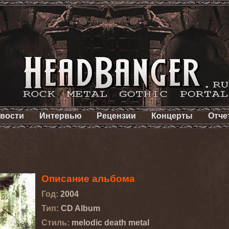
вости
Интервью
Рецензии
Концерты
Отче
Описание альбома
Год:
2004
Тип:
CD Album
Стиль:
melodic death metal