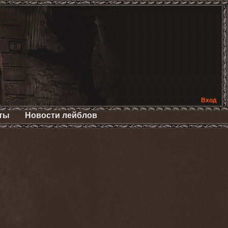
Вход
ты
Новости лейблов