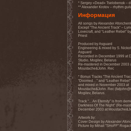
Accidental Death Benefit
(1)
* Sergey «Dead» Tselobenok – 
Accuser
(2)
** Alexander Krotov – rhythm guit
Acephala
(2)
Информация
Acheron
(2)
Acid Drinkers
(1)
All songs by Alexander Afonchen
Across The Rain
(1)
Except “The Ancient Track” – Lyric
Act Of Defiance
(2)
Lovecraft, and “Leather Rebel” b
Priest
Activator
(2)
Ad Nemori
(1)
Produced by Asguard
Ad Nihil
(1)
Engineering & mixed by S. Nicko
Adagio
(1)
Asguard
Adagio Funebre
(1)
Recorded in December 1999 at 
Studio, Mogilev, Belarus
Addiction For Destruction
Re-mastered in December 2003 
(1)
Moustache&John. Rec
Adept
(1)
Adorned Brood
(2)
* Bonus Tracks "The Ancient Trac
Advent Fog
(1)
"Doomed…" and "Leather Rebel"
Aegri Somnia
(1)
and mixed in November 2003 at
Moustache&John. Rec (fatjohn@tu
Aeon
(2)
Mogilev, Belarus.
Aeon Noctis
(1)
Aeonless
(1)
Track “…An Eternity” is from dem
Aeterna Nox
(1)
Darkness Of The Night” (Re-mast
December 2003 at Moustache&J
Aeternam
(1)
Aeternus Prophet
(1)
Artwork by:
Aethernaeum
(1)
Cover Design by Alexander Afon
Afrobomination
(1)
Picture by Mihail "SHoFF" Rogac
After Crying
(2)