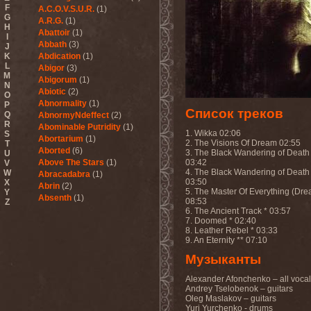
F
A.C.O.V.S.U.R.
(1)
G
A.R.G.
(1)
H
Abattoir
(1)
I
Abbath
(3)
J
K
Abdication
(1)
L
Abigor
(3)
M
Abigorum
(1)
N
Abiotic
(2)
O
Abnormality
(1)
P
Список треков
Q
AbnormyNdeffect
(2)
R
Abominable Putridity
(1)
1. Wikka 02:06
S
Abortarium
(1)
2. The Visions Of Dream 02:55
T
Aborted
(6)
3. The Black Wandering of Death 
U
Above The Stars
(1)
03:42
V
4. The Black Wandering of Death 
W
Abracadabra
(1)
03:50
X
Abrin
(2)
5. The Master Of Everything (Dre
Y
Absenth
(1)
08:53
Z
Abstract Spirit
(2)
6. The Ancient Track * 03:57
7. Doomed * 02:40
Abysmal Growls Of Despair
8. Leather Rebel * 03:33
(3)
9. An Eternity ** 07:10
Abyss
(1)
Abysskvlt
(2)
Музыканты
Abyssphere
(1)
AC/DC
(10)
Alexander Afonchenko – all voca
Andrey Tselobenok – guitars
Acatonia
(2)
Oleg Maslakov – guitars
Accept
(10)
Yuri Yurchenko - drums