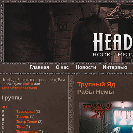
Главная
О нас
Новости
Интервью
Чтобы добавить свою рецензию, Вам
Трупный Яд
необходимо
войти
или
зарегистрироваться!
Рабы Немы
Группы
RU
#
Тараканы!
(3)
A
Твердь
(1)
B
Театр Теней
(2)
C
Тела
(1)
D
Темнолесье
(1)
E