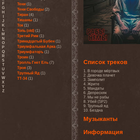
F
Тени
(1)
G
Тени Свободы
(2)
H
Тиран
(4)
I
Тишаны
(1)
J
K
Ток
(1)
L
Топь (old)
(1)
M
Третий Рим
(1)
N
Тринадцатый Бубен
(1)
O
Триумфальная Арка
(1)
P
Q
Триумфаторъ
(1)
R
Троин
(1)
S
Список треков
Тролль Гнет Ель
(7)
T
Троя
(3)
U
1. В городе мёртвых
Трупный Яд
(1)
V
2. Девочка плачет
W
ТТ-34
(1)
3. Замполит
X
4. Жрите
Y
5. Мандаты
Z
6. Депресняк
7. Мы не рабы
8. Убей (SP2)
9. Трупный яд
10. Бездна
Музыканты
Информация