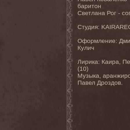
KLLU
(1)
баритон
KLOGR
(1)
Klone
(2)
Светлана Рог - с
KMFDM
(1)
Knut
(1)
Koldkrypt
(1)
Студия: KAIRAR
Korgonthurus
(1)
Korpiklaani
(7)
Оформление: Дми
Korzus
(2)
Kosmos
(1)
Кулич
Kotipelto & Liimatainen
(1)
Kraworath
(2)
Kreator
(7)
Лирика: Каира, П
Kreolis
(1)
(10)
Krest
(1)
Krief De Soli
(1)
Музыка, аранжиро
Krigsgrav
(1)
Павел Дроздов.
Krisiun
(3)
Kruger
(2)
Krull
(1)
Kryptograf
(1)
Kryptos
(2)
Krystalyan
(1)
Kulak
(7)
Kvasir
(1)
Kylesa
(1)
Kypck
(2)