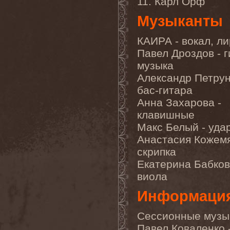
11. Карл Орф
Khaos Labyrinth
(1)
Khashm
(1)
Музыканты
Khlad
(1)
Khors
(1)
Khymera
(1)
КАИРА - вокал, л
Kickhunter
(1)
Павел Дроздов - г
Kill City Kills
(1)
музыка
Kill Division
(1)
Kill Ritual
(1)
Александр Петрун
Killer Be Killed
(2)
бас-гитара
Killhammer
(2)
Killing Joke
(1)
Анна Захарова -
Killswitch Engage
(1)
клавишные
King Crimson
(13)
Макс Белый - уда
King Diamond
(1)
King Kobra
(1)
Анастасия Кожемя
King Of Asgard
(1)
скрипка
King's X
(1)
Kingdom Come
(4)
Екатерина Бабков
Kinky Dep
(1)
виола
Kiske / Somerville
(1)
Kiss
(1)
Информаци
Kiss The Goat
(1)
Kissin' Dynamite
(5)
Kiuas
(1)
Сессионные музы
KK's Priest
(1)
Павел Коваленко -