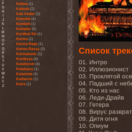
F
Kalisia
(1)
G
Kalmah
(2)
H
Kalt Vindur
(1)
I
Kamelot
(4)
J
K
Kamlath
(1)
L
Kampfar
(5)
M
Kardinal Sin
(1)
N
Karma
(1)
O
Karma Rage
(1)
P
Список трек
Q
Karma Rassa
(3)
R
Karmakanic
(1)
S
Kartikeya
(4)
01. Интро
T
Kataklysm
(4)
U
02. Иллюзионист
Katalepsy
(1)
V
W
Katatonia
(4)
03. Проклятой ос
X
Katharsis
(1)
Y
04. Падший с неб
Katra
(1)
Z
Kauan
(1)
05. Кто из нас
Kayo Dot
(1)
06. Леди-Драйв
Keep Of Kalessin
(2)
07. Гетера
Keith Emerson
(3)
Ken Hensley
(2)
08. Вирус развра
Kerosin
(1)
09. Дитя огня
Kerrs Pink
(1)
Kerry King
(1)
10. Опиум
Ketzer
(1)