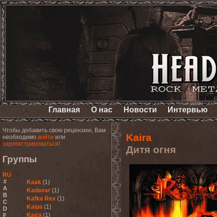
Главная
О нас
Новости
Интервью
Чтобы добавить свою рецензию, Вам
Kaira
необходимо
войти
или
зарегистрироваться!
Дитя огня
Группы
RU
#
Kaak
(1)
A
Kadavar
(1)
B
Kafka Rex
(1)
C
Kaipa
(1)
D
Kaira
(1)
E