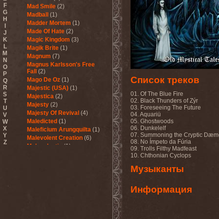
F
Mad Smile
(2)
G
Madball
(1)
H
Madder Mortem
(1)
I
Made Of Hate
(2)
J
K
Magic Kingdom
(3)
L
Magik Brite
(1)
M
Magnum
(7)
N
Magnus Karlsson's Free
O
Fall
(2)
P
Список треков
Mago De Oz
(1)
Q
R
Majestic (USA)
(1)
01. Of The Blue Fire
S
Majestica
(2)
02. Black Thunders of Zýr
T
Majesty
(2)
03. Foreseeing The Future
U
Majesty Of Revival
(4)
04. Aquariü
V
Maledicted
(1)
05. Ghostwoods
W
06. Dunkelelf
X
Maleficium Arungquilta
(1)
07. Summoning the Cryptic Dæ
Y
Malevolent Creation
(6)
08. No Ímpeto da Fúria
Z
Malevolentia
(1)
09. Trolls Filthy Madfeast
Malice (UA)
(1)
10. Chthonian Cyclops
Malignancy
(1)
Музыканты
Mandragora Scream
(1)
Manegarm
(2)
Mania
(1)
Информация
Manic Depression
(4)
Manic Street Preachers
(1)
Manimal
(4)