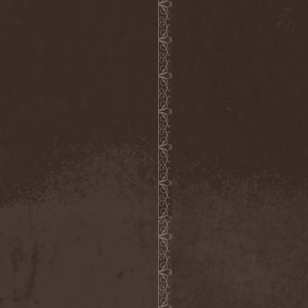
Mannhai
(1)
Manntra
(1)
Manowar
(5)
Mantar
(1)
Mantic Ritual
(1)
Mantus
(1)
Marc Hudson
(1)
Marche Funebre
(1)
Marduk
(3)
Mare Infinitum
(2)
Margenta
(9)
Margenta & Андрей
Кустарев
(1)
Marillion
(5)
Marilyn Manson
(4)
Markize
(1)
Marko Hietala
(1)
Marriages
(1)
Marta Gabriel
(1)
Marty Friedman
(1)
Martyr
(1)
Maruta
(2)
Marvel
(1)
Mass Madness
(3)
Mass Massacre
(1)
Massacre
(2)
Mastemath
(1)