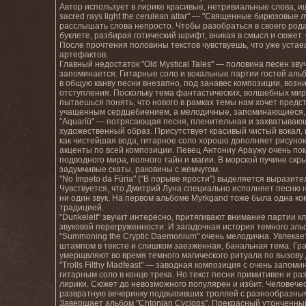
Автор использует в лирике красивые, нетривиальные слова, ищ
sacred rays light the cerulean altar" — "Священные бирюзовые
расслышать слова непросто. Чтобы разобраться в своего род
буклете, разбирая готический шрифт, вникая в смысл и сюжет.
После прочтения половины текстов чувствуешь, что уже устае
артефактов.
Главный недостаток "Old Mystical Tales" — половина песен зву
запоминается. Гитарные соло и вокальные партии гостей альб
в общую канву песни внезапно, под занавес композиции, возн
отступления. Поскольку тема фантастических, волшебных миров
пытаешься понять, что нового в рамках темы нам хочет предст
учащенным сердцебиением, а мелодичные, запоминающиеся,
"Aquaríü" — потрясающая песня, пленительная и захватывающ
художественный образ. Присутствует красивый чистый вокал, 
как чистейшая вода, гитарное соло хорошо дополняет рисунок
акценты по всей композиции. Певец Антониу Араужу очень пом
подводного мира, полного тайн и магии. В морской пучине ск
задумчивые скаты, раковины с жемчугом.
"No Ímpeto da Fúria" ("В порыве ярости") выделяется выразит
Чувствуется, что Дмитрий Луна специально исполняет песню н
ни один звук. На первом альбоме Myrkgand тоже была одна ко
традицией.
"Dunkelelf" звучит интересно, притягивают внимание партии 
звуковой перегруженности. И загадочная история темного эль
"Summoning the Cryptic Daemonium" очень мелодична. Увлека
штампом в тексте и слишком заезженная, банальная тема. Гра
умерщвляют во время темного магического ритуала по вызову 
"Trolls Filthy Madfeast" — заводная композиция с очень за
гитарным соло в конце трека. Но текст песни примитивен и р
лирики. Сюжет до невозможного популярен и избит. Человече
развратную вечеринку подвыпивших троллей с разнообразны
Завершает альбом "Chtonian Cyclops". Прекрасный утонченный 