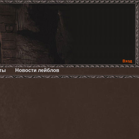
Вход
ты
Новости лейблов