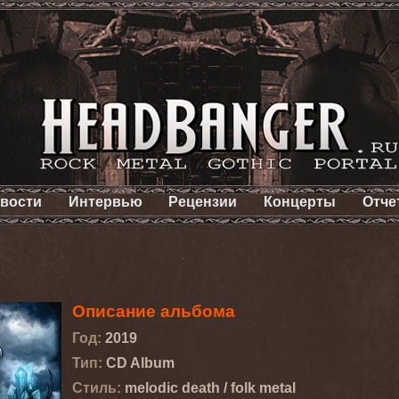
вости
Интервью
Рецензии
Концерты
Отче
Описание альбома
Год:
2019
Тип:
CD Album
Стиль:
melodic death / folk metal