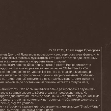
05.08.2021, Александра Прозорова
лец Дмитрий Луна вновь подчеркнул свою верность миру фэнтези. А
 известных гостевых музыкантов, хотя он и остается единственным
ти всех вокальных и инструментальных партий.
 слишком понятный на первый взгляд сюжет. Все происходит в
 отметим, что вторая часть текста песни "Of the Blue Fire" и
ественно проясняют ситуацию. Но тот, кто не знаком с Myrkgand и
итать визуальное оформление скучным, неоригинальным. Особенно
о на таинственный монумент с ярко-голубым кристаллом, никак не
 волшебном мире постоянной величиной остается фигура мага,
е знаменитости. Это большой плюс в плане разнообразия звучания и
ривлечь к записи своего альбома стольких профессионалов. Но
 играет одно инструментальное соло, либо исполняет одну небольшую
собирал эти лепты понемногу, не торопясь, чтобы потом щегольнуть
ление, ему это удалось.
о на втором не хватает крепких уверенных хитов вроде "Shadowforge".
итное, выстроенное вокруг общей идеи.