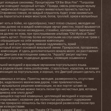
ет изящные синонимы. Процитируем "Of the Blue Fire": "Turquoise
 лучи освещают лазурный алтарь". Правда, сквозь рокочущую музыку
а мифической подоплеке, нужно внимательно прочесть тексты в
 Откровенно говоря, не каждый слушатель будет этим заниматься.
шь барахтаться в мире монстров, богов, троллей, орков и волшебных
чит хоть и бойко, но однообразно, текст плохо слышно, мелодия не
ома далеко не в каждой композиции звучат уместно, порой врываются
икают в теле песни неожиданно, стихийно, напоминают лирические
 далеко не нова, при прослушивании альбома "Old Mystical Tales"
авить артист. Поэтому более интересными на слух кажутся не треки с
 обращающие на себя внимание композиции.
ая. В ней есть мелодия, нежная задумчивость, яркий
который вторит основной вокальной линии. Прекрасное, прозрачное,
 композиции. И здесь дополнительного вокала много, он расставляет
ог Дмитрию в воплощении замысла. "Aquaríü" рисует картину
рываются русалки, подводные драконы, зловещие осьминоги и
ельной мелодией и красивым звучанием португальского языка.
а родном языке очень разборчиво, старательно, нараспев, не комкая
мпозиция на португальском, и хорошо, что Дмитрий решил сделать это
клавишных и гитары. Приятны мелодия, размеренность, отсутствие
фа, наделенного магическим даром, тоже привлекательна.
ет музыкальное решение композиции, но все портят штамп за
ждане, ну сколько можно писать песни про несчастных дев, которых
демона или злого духа?
поминающейся партией клавишных, цепляющей мелодией и хорошим
азочаровывает, название уже полностью раскрывает содержание
ство прекрасно обошлось бы без очередной развеселой песни про
ми излишествами.
вокал Лив Кристин (экс-Theatre Of Tragedy, Leaves’ Eyes) —