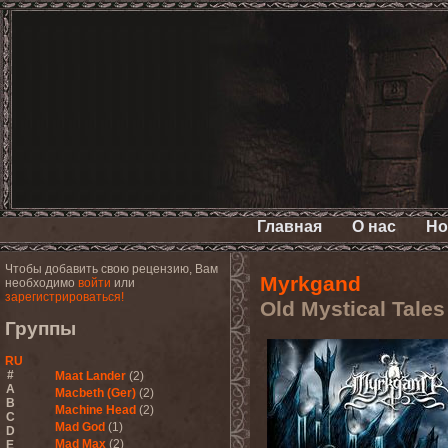
Главная
О нас
Но
Чтобы добавить свою рецензию, Вам
Myrkgand
необходимо
войти
или
зарегистрироваться!
Old Mystical Tales
Группы
RU
#
Maat Lander
(2)
A
Macbeth (Ger)
(2)
B
Machine Head
(2)
C
Mad God
(1)
D
Mad Max
(2)
E