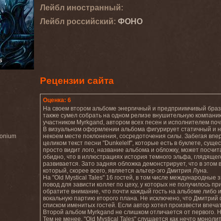
Лейбл иностранный:
Лейбл роcсийский:
ФОНО
Рецензии сайта
Оценка: 6
На своем втором альбоме энергичный и предприимчивый брази
также сумел собрать на одном релизе внушительную компанию
участником Myrkgand, автором всех песен и исполнителем поч
В визуальном оформлении альбома фигурирует статичный и не
monium
некоем месте поклонения, сосредоточения силы. Забегая вперед,
целиком текст песни "Dunkelelf", которые есть в буклете, сущ
просто видит лого, название альбома и обложку, может посч
обидно, что в иллюстрациях история темного эльфа, глядящег
развивается. Зато задняя обложка демонстрирует, что в этом
который, скорее всего, является альтер-эго Дмитрия Луна.
На "Old Mystical Tales" 16 гостей, в том числе международны
повод для зависти коллег по цеху, у которых не получилось п
обратите внимание, что почти каждый гость на альбоме либо
вокальную партию второго плана. Не исключено, что Дмитрий 
списком именитых гостей. Если автор хотел произвести впечат
Второй альбом Myrkgand не слишком отличается от первого. Н
Тем не менее, "Old Mystical Tales" слушается как нечто монол