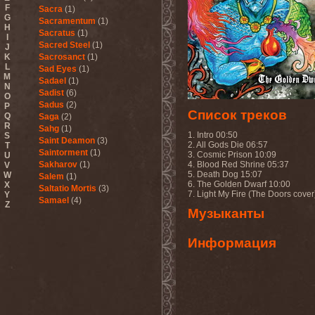
F
Sacra
(1)
G
Sacramentum
(1)
H
Sacratus
(1)
I
Sacred Steel
(1)
J
K
Sacrosanct
(1)
L
Sad Eyes
(1)
M
Sadael
(1)
N
Sadist
(6)
O
Sadus
(2)
P
Список треков
Q
Saga
(2)
R
Sahg
(1)
1. Intro 00:50
S
Saint Deamon
(3)
2. All Gods Die 06:57
T
Saintorment
(1)
3. Cosmic Prison 10:09
U
Sakharov
(1)
4. Blood Red Shrine 05:37
V
5. Death Dog 15:07
W
Salem
(1)
6. The Golden Dwarf 10:00
X
Saltatio Mortis
(3)
7. Light My Fire (The Doors cover
Y
Samael
(4)
Z
Музыканты
Sammy Hagar
(1)
Sanctorium
(2)
Sand Aura
(1)
Информация
Sandarmoh
(1)
Sangara
(1)
Santa Cruz
(1)
Sarah Where Is My Tea
(1)
Sarcazm
(1)
Sarcolytic
(1)