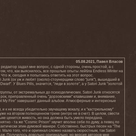
05.08.2021, Павел Власов
редактор задал мне вопрос, с одной стороны, очень простой, а с
том, что, как выяснилось, все прошлые опыты лейбла Endless Winter на
 Что ж, сегодня я попытаюсь ответить на этот вопрос.
 Junk (ох уж и любят (около)-стоунерщики слово "junk"), вышедший в
f". У Blues Pills, значится, "леди в золоте", а у Satori Junk "золотой
руппы, от экстремальных до психоделических. Satori Junk относятся
 рок, приправленный очень "дорзовскими" клавишами и, внимание,
ight My Fire" завершает данный альбом. Атмосферные и интересные
 и к не всегда убедительно звучащему вокалу, и к "кастрюльному"
же на втором полноценном треке (интро не в счет). В целом, свести
ыке ценится живость, но она должна быть умело передана.
тно - та же "Cosmic Prison" звучит вполне себе по думу, а певец по
рактически эпик-думовой манере. Собственно, быстрых песен на "The
вы. Мало того, что и оригинал сложно назвать скоростным, так Satori
ладж. Получилось довольно оригинально, но версия авторов мне