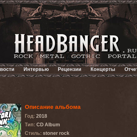
вости
Интервью
Рецензии
Концерты
Отче
Описание альбома
Год:
2018
Тип:
CD Album
Стиль:
stoner rock