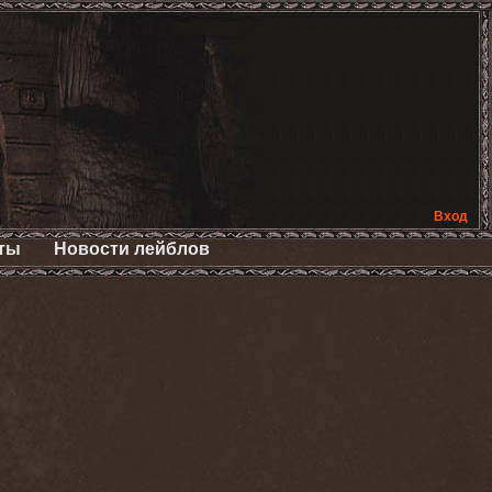
Вход
ты
Новости лейблов