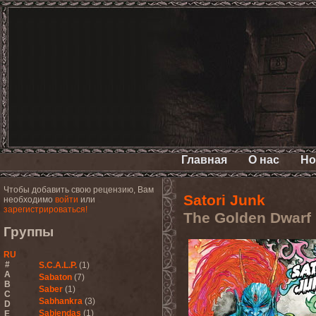
Главная
О нас
Но
Чтобы добавить свою рецензию, Вам
Satori Junk
необходимо
войти
или
зарегистрироваться!
The Golden Dwarf
Группы
RU
#
S.C.A.L.P.
(1)
A
Sabaton
(7)
B
Saber
(1)
C
Sabhankra
(3)
D
Sabiendas
(1)
E