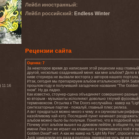
Лейбл иностранный:
Лейбл роcсийский:
Endless Winter
Рецензии сайта
Оценка: 7
За некоторое время до написания этой рецензии наш главный 
другой, несколько озадачивший меня: как мне альбом? Дело в 
ниве стоунера не вызвали восторга у авторов нашего портала.
Итак, сегодня мы препарируем альбом итальянского ВИА Satori
) 11:16
прошлом году и получивший загадочное название "The Golden Dwar
гном". Ну да ладно.
Как известно, стоунер-сцена объединяет совершенно разные г
ко вторым - музыканты исполняют довольно тягучий фуззовый
терменвоксом. Отсылка к The Doors неслучайна - кавер на "L
синтезаторные партии - пожалуй, главный плюс релиза.
А вот придраться можно много к чему: и к скучноватым риффам,
назойливому хай-хэту. Последний пункт начинает раздражать у
альбом можно было бы получше. Понятно, что в подобной муз
Почему этот альбом вышел на думовом лейбле, в общем-то, поня
имени Люк (он же играет на клавишах и терменвоксе) поёт в п
Golden Dwarf" нет. А как же кавер на "Light My Fire", спросите 
Junk замедлили его раза в полтора, превратив чуть ли не в с