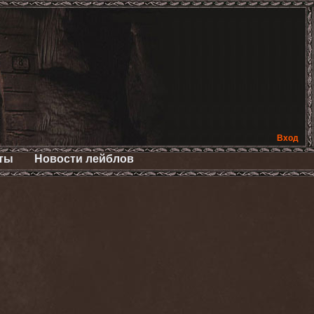
Вход
ты
Новости лейблов