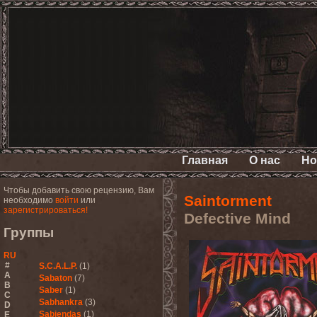
Главная
О нас
Но
Чтобы добавить свою рецензию, Вам
Saintorment
необходимо
войти
или
зарегистрироваться!
Defective Mind
Группы
RU
#
S.C.A.L.P.
(1)
A
Sabaton
(7)
B
Saber
(1)
C
Sabhankra
(3)
D
Sabiendas
(1)
E