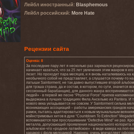
Лейбл иностранный:
Blasphemous
Лейбл роcсийский:
More Hate
Рецензии сайта
Оценка: 8
За последние пару лет я несколько раз зарекался рецензиров
начинает казаться, что за 25 лет увлечения этим жанром я его
лезет. Но проходит пара месяцев, и я вновь наталкиваюсь на 
необычного собой не представляет, а слушается почему-то н
латыши Saintorment, не так давно выпустившие второй альбом
для трэша страна, да и состав, в котором, по сути, значится в
сессионный барабанщик), для данного жанра воспринимается к
людей» - в первой же песне “Physical Force” припев напоминает 
выдержана в лучших традициях Фила Ансельмо из Pantera. И те
нового века укладывается не совсем. У Saintorment сильна м
возникающих ассоциаций – работы американских грандов начал
рамок, пытаясь адаптироваться к новым музыкальным веяниям. И
мэйнстримовых хитов в духе “Countdown To Extinction” Megadet
вспоминаются при прослушивании “Defective Mind” не раз. Кро
металла, допускающий проявления национального колорита ли
альбом кое-что «родное латвийское» - в виде кавера на поп-пе
хардкор с фолк-мелодикой. Наконец, очень впечатляет оформ