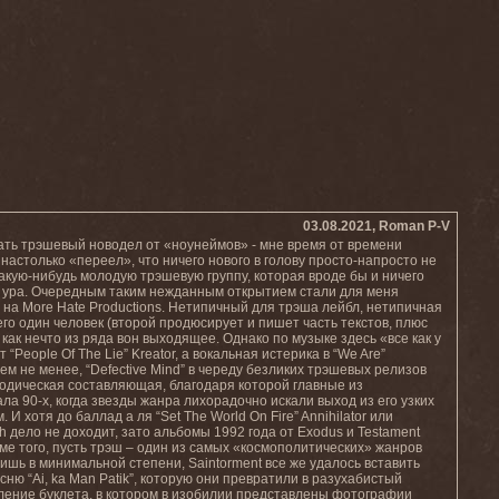
03.08.2021, Roman P-V
ать трэшевый новодел от «ноунеймов» - мне время от времени
 настолько «переел», что ничего нового в голову просто-напросто не
какую-нибудь молодую трэшевую группу, которая вроде бы и ничего
а ура. Очередным таким нежданным открытием стали для меня
 на More Hate Productions. Нетипичный для трэша лейбл, нетипичная
сего один человек (второй продюсирует и пишет часть текстов, плюс
ак нечто из ряда вон выходящее. Однако по музыке здесь «все как у
“People Of The Lie” Kreator, а вокальная истерика в “We Are”
м не менее, “Defective Mind” в череду безликих трэшевых релизов
елодическая составляющая, благодаря которой главные из
а 90-х, когда звезды жанра лихорадочно искали выход из его узких
 хотя до баллад а ля “Set The World On Fire” Annihilator или
h дело не доходит, зато альбомы 1992 года от Exodus и Testament
ме того, пусть трэш – один из самых «космополитических» жанров
шь в минимальной степени, Saintorment все же удалось вставить
сню “Ai, ka Man Patik”, которую они превратили в разухабистый
ление буклета, в котором в изобилии представлены фотографии