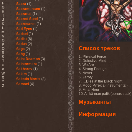
F
Sacra
(1)
G
Sacramentum
(1)
H
Sacratus
(1)
I
Sacred Steel
(1)
J
K
Sacrosanct
(1)
L
Sad Eyes
(1)
M
Sadael
(1)
N
Sadist
(6)
O
Sadus
(2)
P
Список треков
Q
Saga
(2)
R
Sahg
(1)
1. Physical Force
S
Saint Deamon
(3)
2. Defective Mind
T
Saintorment
(1)
3. We Are
U
Sakharov
(1)
4. Strong Enough
V
5. Never
W
Salem
(1)
6. Zerofy
X
Saltatio Mortis
(3)
7. …Dies at the Black Night
Y
Samael
(4)
8. Mood Pyrexia (instrumental)
Z
Sammy Hagar
(1)
9. Final Hour
10. Ai, kā man patīk (bonus track)
Sanctorium
(2)
Sand Aura
(1)
Музыканты
Sandarmoh
(1)
Sangara
(1)
Информация
Santa Cruz
(1)
Sarah Where Is My Tea
(1)
Sarcazm
(1)
Sarcolytic
(1)