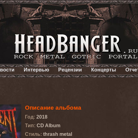
вости
Интервью
Рецензии
Концерты
Отче
Описание альбома
Год:
2018
Тип:
CD Album
Стиль:
thrash metal