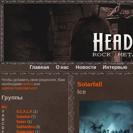
Главная
О нас
Новости
Интервью
Чтобы добавить свою рецензию, Вам
Solarfall
необходимо
войти
или
зарегистрироваться!
Ice
Группы
RU
#
S.C.A.L.P.
(1)
A
Sabaton
(7)
B
Saber
(1)
C
Sabhankra
(3)
D
Sabiendas
(1)
E