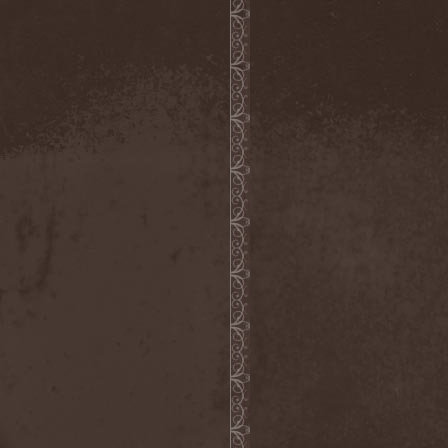
Severed Savior
(1)
Shadow Gallery
(1)
Shadow Host
(3)
Shadow Rebels
(2)
Shadow's Mignon
(1)
Shadowland (RU)
(2)
Shah
(1)
Shakra
(6)
Shallow Rivers
(2)
Shaman
(1)
Shame Yourself
(1)
Shape Of Despair
(6)
Shatter Messiah
(1)
Shattered Hope
(1)
Sherwood
(1)
Shexna
(2)
Shining (Nor)
(3)
Shining (Swe)
(5)
Shining Black
(1)
Shiva In Exile
(1)
Siber Sky
(1)
Sibireal
(1)
Sick Of It All
(1)
Sickcunt
(1)
Sickening Horror
(1)
Sideburn
(1)
Sideris Noctem
(1)