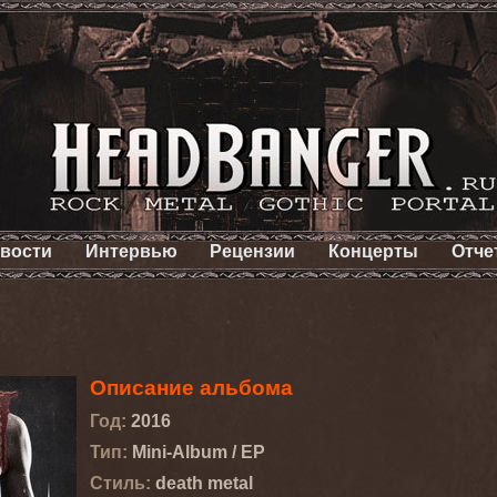
вости
Интервью
Рецензии
Концерты
Отче
Описание альбома
Год:
2016
Тип:
Mini-Album / EP
Стиль:
death metal