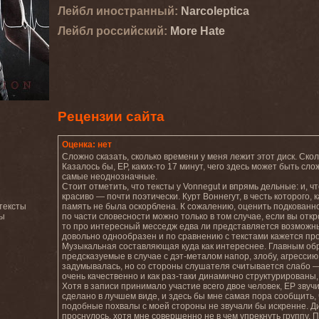
Лейбл иностранный:
Narcoleptica
Лейбл роcсийский:
More Hate
Рецензии сайта
Оценка: нет
Сложно сказать, сколько времени у меня лежит этот диск. Ско
Казалось бы, ЕР, каких-то 17 минут, чего здесь может быть сл
самые неоднозначные.
Стоит отметить, что тексты у Vonnegut и впрямь дельные: и, 
красиво — почти поэтически. Курт Воннегут, в честь которого,
тексты
память не была оскорблена. К сожалению, оценить подкованно
ты
по части словесности можно только в том случае, если вы откр
то про интересный месседж едва ли представляется возможн
довольно однообразен и по сравнению с текстами кажется пр
Музыкальная составляющая куда как интереснее. Главным обр
предсказуемые в случае с дэт-металом напор, злобу, агрессию и
задумывалась, но со стороны слушателя считывается слабо — 
очень качественно и как раз-таки динамично структурированы,
Хотя в записи принимало участие всего двое человек, EP зву
сделано в лучшем виде, и здесь бы мне самая пора сообщить,
подобные похвалы с моей стороны не звучали бы искренне. Ди
проснулось, хотя мне совершенно не в чем упрекнуть группу. П