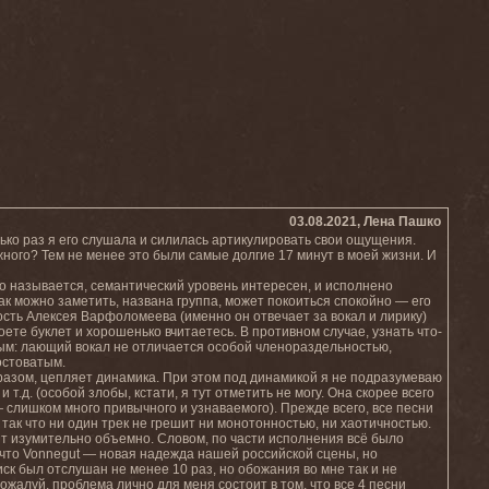
03.08.2021, Лена Пашко
лько раз я его слушала и силилась артикулировать свои ощущения.
ожного? Тем не менее это были самые долгие 17 минут в моей жизни. И
что называется, семантический уровень интересен, и исполнено
 как можно заметить, названа группа, может покоиться спокойно — его
сть Алексея Варфоломеева (именно он отвечает за вокал и лирику)
оете буклет и хорошенько вчитаетесь. В противном случае, узнать что-
ым: лающий вокал не отличается особой членораздельностью,
остоватым.
азом, цепляет динамика. При этом под динамикой я не подразумеваю
 т.д. (особой злобы, кстати, я тут отметить не могу. Она скорее всего
слишком много привычного и узнаваемого). Прежде всего, все песни
 так что ни один трек не грешит ни монотонностью, ни хаотичностью.
чит изумительно объемно. Словом, по части исполнения всё было
 что Vonnegut — новая надежда нашей российской сцены, но
ск был отслушан не менее 10 раз, но обожания во мне так и не
ожалуй, проблема лично для меня состоит в том, что все 4 песни