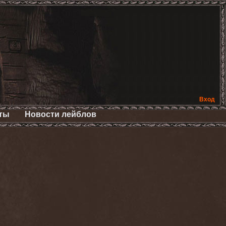
Вход
ты
Новости лейблов