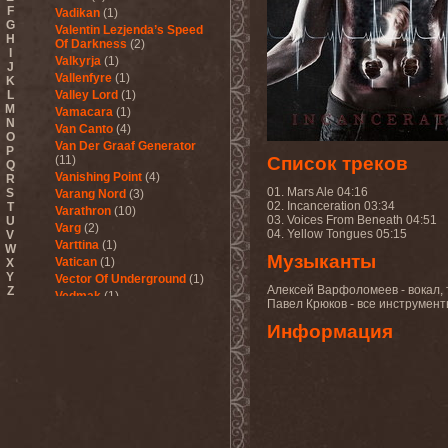
F
Vadikan
(1)
G
Valentin Lezjenda’s Speed
H
Of Darkness
(2)
I
Valkyrja
(1)
J
Vallenfyre
(1)
K
L
Valley Lord
(1)
M
Vamacara
(1)
N
Van Canto
(4)
O
Van Der Graaf Generator
P
(11)
Список треков
Q
Vanishing Point
(4)
R
01. Mars Ale 04:16
S
Varang Nord
(3)
02. Incanceration 03:34
T
Varathron
(10)
03. Voices From Beneath 04:51
U
Varg
(2)
04. Yellow Tongues 05:15
V
Varttina
(1)
W
Музыканты
Vatican
(1)
X
Y
Vector Of Underground
(1)
Алексей Варфоломеев - вокал, 
Z
Vedmak
(1)
Павел Крюков - все инструмен
Velcrocranes
(1)
Информация
Veldraveth
(1)
Vendetta
(4)
Venom Inc.
(2)
Veratrum
(1)
Verba & Оля Пулатова
(1)
Verge
(1)
Vergeltung
(1)