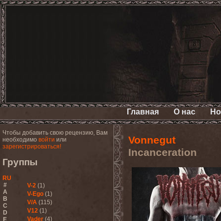
Главная
О нас
Но
Чтобы добавить свою рецензию, Вам
Vonnegut
необходимо
войти
или
зарегистрироваться!
Incanceration
Группы
RU
#
V-2
(1)
A
V-Ego
(1)
B
V/A
(115)
C
V12
(1)
D
Vader
(4)
E