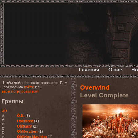
Главная
О нас
Но
Чтобы добавить свою рецензию, Вам
Overwind
необходимо
войти
или
зарегистрироваться!
Level Complete
Группы
RU
#
O.D.
(1)
A
Oakmord
(1)
B
Obituary
(2)
C
Obliteration
(1)
D
Oblivion Machine
(1)
E