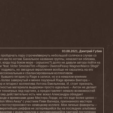
03.08.2021, Дмитрий Губин
пробурчать пару строчек/ввернуть небольшой солячок в случае со
 как по нотам. Банальное название группы, неказистая обложка,
когда под боком море - серьезно?) долго не давали автору пойти на
 "feat. Victor Smolski/Tim «Ripper» Owens/Peavy Wagner/Marco Sfogli"
г подумать, но звездные вкрапления вообще не сказались на его
офессиональным и сбалансированным коллективом.
 бывшего гитариста Rage в записи, но и в немалом влиянии
ть более завернутый и менее пауэрный Rage времен Виктора –
 и гитарист коллектива Антона Емельянова. И, стоит признать,
пностью материала выдержан просто идеально – Антон не делает
и техничных лид-партиях, а предоставляет немало возможностей
 тому действительно есть чем: вокал Александра обладает
нде и временами даже Мистера Лорди, но что еще более ценно –
lion Miles Away" с участием Пиви Вагнера, признанного мастера
в «тестостероновости» немецкому коллеге. Мои личные фавориты –
т свирепейших риффов не затерявшийся бы на последних альбомах
рываниями с индастриалом и запоминающейся партией постепенно