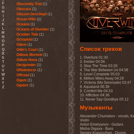
F
Obscenity Trial
(1)
G
Obscura
(1)
H
Obszon Geschopf
(1)
I
Ocean Hills
(1)
J
K
Oceano
(1)
L
Oceans of Slumber
(1)
M
October Tide
(1)
N
Octoploid
(1)
O
Odem
(1)
P
Список треков
Q
Odin's Court
(1)
R
Odious Mortem
(1)
1. Overture 01:30
S
Odium Nova
(1)
2. Insider 04:56
T
Oerjgrinder
(1)
3. Stop The Time 03:26
U
Offalmincer
(1)
4. The War Between Us 04:58
V
5. Level Complete 05:03
W
Offroad
(1)
6. Million Miles Away 04:29
X
Ogam
(1)
7. Victoria (My Serenade) 03:47
Y
Ognivir
(1)
8. Aqualand 06:38
Z
ohGr
(1)
9. Comfort Me 04:33
10. Affliction 04:36
Old
(1)
11. Never Say Goodbye 05:12
Old Sea And Mother
Serpent
(1)
Музыканты
OldSchool
(1)
Oliva
(1)
Alexander Chumakov - vocals, K
Olive Mess
(2)
Violin
Anton Emelyanov - Guitars
Oliver Wakeman
(1)
Misha Gigava - Bass
Olshanoe
(4)
Sergey Krasnozhen - Drums