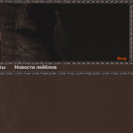
Вход
ты
Новости лейблов