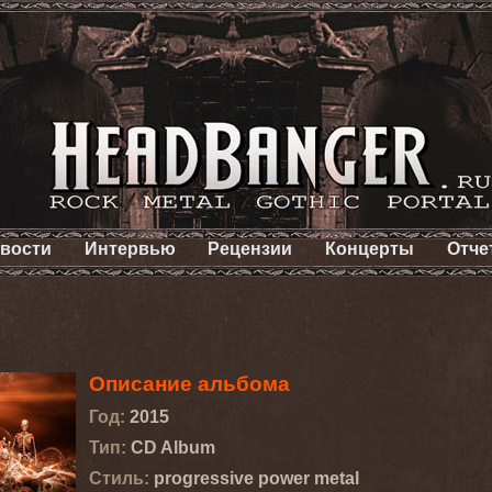
вости
Интервью
Рецензии
Концерты
Отче
Описание альбома
Год:
2015
Тип:
CD Album
Стиль:
progressive power metal