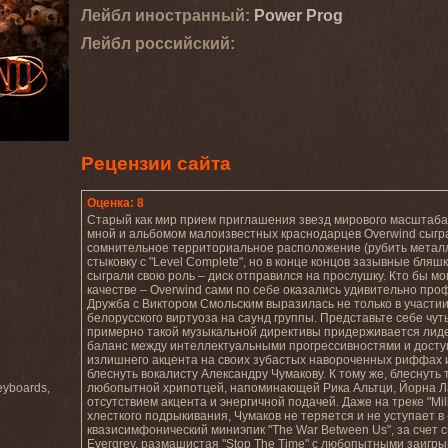
Лейбл иностранный:
Power Prog
Лейбл роcсийский:
Рецензии сайта
Оценка: 8
Старый как мир прием приглашения звезд мирового масштаба 
мной и альбомом малоизвестных краснодарцев Overwind сыграл
сомнительное территориальное расположение (рубить металл, 
стыковку с "Level Complete", но в конце концов зазывные бляшки
сыграли свою роль – диск отправился на прослушку. Кто бы мо
качестве – Overwind сами по себе оказались удивительно пр
Дружба с Виктором Смольским выразилась не только в участии
белорусского виртуоза на саунд группы. Представьте себе чу
примерно такой музыкальной директивы придерживается лидер
баланс между интеллектуальными прогрессивностями и досту
излишнего акцента на своих зубастых навороченных риффах 
блеснуть вокалисту Александру Чумакову. К тому же, блеснуть
eyboards,
любопытной хрипотцей, напоминающей Рика Альтци, Йорна Ла
отсутствием акцента и энергичной подачей. Даже на треке "Mil
хлесткого подрыкивания, Чумаков не теряется и не уступает 
квазисимфонический миниэпик "The War Between Us", за сче
Evergrey, размашистая "Stop The Time" с любопытными заиг