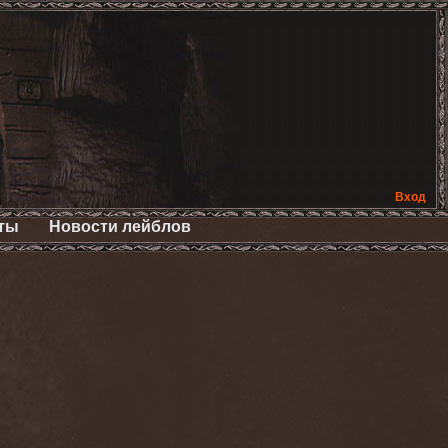
Вход
ты
Новости лейблов