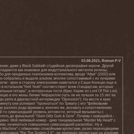
03.08.2021, Roman P-V
ение; даже у Black Sabbath студийная дискография короче. Другой
опадаются как знаковые для индустриального металла релизы,
губо для преданных поклонников коллектива, вроде "Attak" (2002) или
нно собрались и выдали альбом, вполне сопоставимый с их лучшими
егче - крен в сторону электроники наметился у Саши Конецко еще в
 в остальном "Hell Yeah" соответствует всем стандартам, которые
льные гитары", и интересные гости (Крис Хармс из Lord Of The Lost,
онецко и его жены Лючии Чифарелли (чуть ли не лучшая за 15 лет ее
о регги в двухчастной интермедии "Opression"). На месте и ярко
минуту они успевают "проехаться" по Трмапу с его "фейковыми
у разного рода фрикам и, конечно же, воззвать к сопротивлению
кой-то сумасшедший уровень хитовости, который музыканты с
лоть до финальной "Glam Glitz Guts & Gore". Почему с кажущейся -
авно. Мой любимый номер - дико танцевальная "Murder My Heart" с
имаю, начинаться совершенно сумасшедший расколбас. Ну а
te Machine" с обманчиво спокойными куплетами, резко переходящими
ресована "Rip The System 2.0" - ее оригинал звучал еще на альбоме