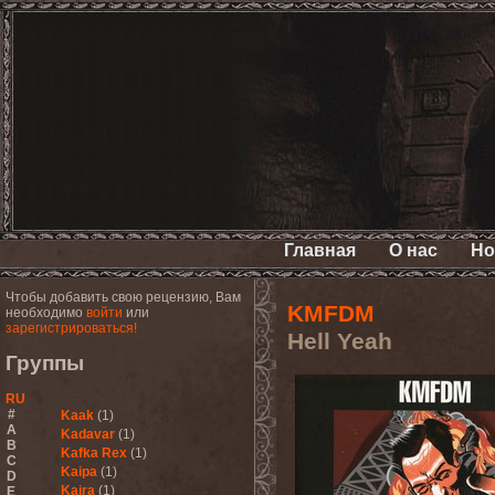
Главная
О нас
Но
Чтобы добавить свою рецензию, Вам
KMFDM
необходимо
войти
или
зарегистрироваться!
Hell Yeah
Группы
RU
#
Kaak
(1)
A
Kadavar
(1)
B
Kafka Rex
(1)
C
Kaipa
(1)
D
Kaira
(1)
E