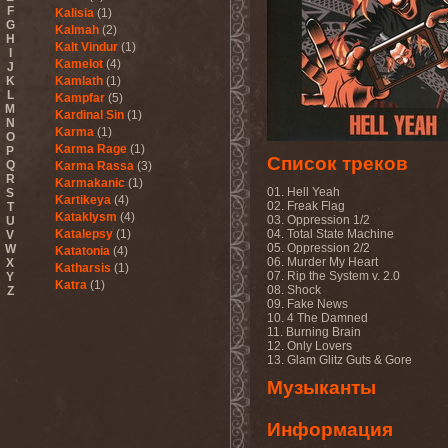
F
Kalisia
(1)
G
Kalmah
(2)
H
Kalt Vindur
(1)
I
Kamelot
(4)
J
K
Kamlath
(1)
L
Kampfar
(5)
M
Kardinal Sin
(1)
N
Karma
(1)
O
Karma Rage
(1)
P
Список треков
Q
Karma Rassa
(3)
R
Karmakanic
(1)
01. Hell Yeah
S
Kartikeya
(4)
02. Freak Flag
T
Kataklysm
(4)
03. Oppression 1/2
U
Katalepsy
(1)
04. Total State Machine
V
05. Oppression 2/2
W
Katatonia
(4)
06. Murder My Heart
X
Katharsis
(1)
07. Rip the System v. 2.0
Y
Katra
(1)
08. Shock
Z
Kauan
(1)
09. Fake News
10. 4 The Damned
Kayo Dot
(1)
11. Burning Brain
Keep Of Kalessin
(2)
12. Only Lovers
Keith Emerson
(3)
13. Glam Glitz Guts & Gore
Ken Hensley
(2)
Музыканты
Kerosin
(1)
Kerrs Pink
(1)
Kerry King
(1)
Информация
Ketzer
(1)