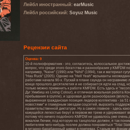
Лейбл иностранный:
earMusic
Лейбл роcсийский:
Soyuz Music
Рецензии сайта
Оценка: 9
20-й полноформатник - это, согласитесь, колоссальное достиж
вопрос, что среди этого богатства и разнообразия у KMFDM п
например, "Naive" (1990) или "Nihil" (1994), так и материал су
"Hau Ruck" (2005). Однако на "Hell Yeah" музыканты неожида
работами начала 90-х. Пускай в плане саунда он несравнимо л
конце прошлого десятилетия и не собирается идти на спад, но
только можно применить к работе KMFDM. Есть здесь и "лесопи
Дуг Уимбиш из Living Colour), и отличная вокальная работа К
пребывания в группе), и здоровая доля разнообразия (вплоть д
выраженная гражданская позиция лидеров коллектива - за 51 
новостями" и гламурным звездам соцсетей, выразить поддержк
правительственной диктатуре. Ну а самое главное - здесь ка
кажущейся легкостью берут в первом же треке и удерживают вп
потому что ничего подобного KMFDM не удавалось уже очень д
вокалом Лючии, под которую на танцполах должен, я так пон
любителям чего-нибудь позлее должна понравиться "Total Sta
в гитарно-барабаннный шквал в припевах. Старым же фэнам ад