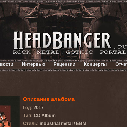
вости
Интервью
Рецензии
Концерты
Отче
Описание альбома
Год:
2017
Тип:
CD Album
Стиль:
industrial metal / EBM