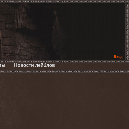
Вход
ты
Новости лейблов