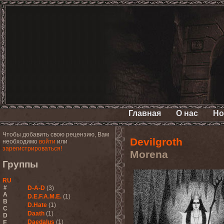
Главная
О нас
Но
Чтобы добавить свою рецензию, Вам
Devilgroth
необходимо
войти
или
зарегистрироваться!
Morena
Группы
RU
#
D-A-D
(3)
A
D.E.F.A.M.E.
(1)
B
D.Hate
(1)
C
Daath
(1)
D
Daedalus
(1)
E