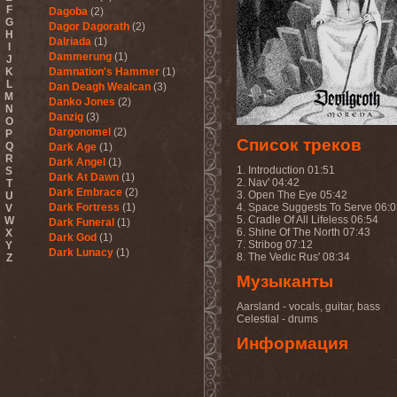
F
Dagoba
(2)
G
Dagor Dagorath
(2)
H
Dalriada
(1)
I
Dammerung
(1)
J
K
Damnation's Hammer
(1)
L
Dan Deagh Wealcan
(3)
M
Danko Jones
(2)
N
Danzig
(3)
O
Dargonomel
(2)
P
Список треков
Q
Dark Age
(1)
R
Dark Angel
(1)
1. Introduction 01:51
S
Dark At Dawn
(1)
2. Nav' 04:42
T
Dark Embrace
(2)
3. Open The Eye 05:42
U
Dark Fortress
(1)
4. Space Suggests To Serve 06:
V
5. Cradle Of All Lifeless 06:54
W
Dark Funeral
(1)
6. Shine Of The North 07:43
X
Dark God
(1)
7. Stribog 07:12
Y
Dark Lunacy
(1)
8. The Vedic Rus' 08:34
Z
Dark Millennium
(3)
Музыканты
Dark Moor
(4)
Dark Secret Love
(1)
Aarsland - vocals, guitar, bass
Dark The Suns
(1)
Celestial - drums
Dark Tranquillity
(2)
Информация
Dark Vision
(1)
Darkane
(2)
Darker Half
(1)
Darkmoon Warrior
(1)