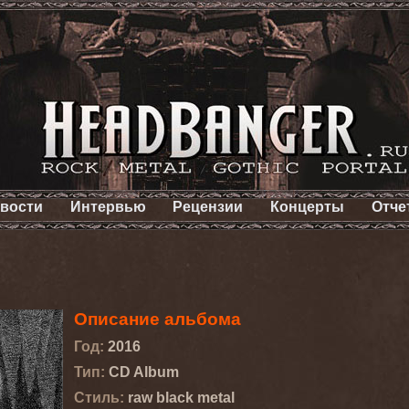
вости
Интервью
Рецензии
Концерты
Отче
Описание альбома
Год:
2016
Тип:
CD Album
Стиль:
raw black metal