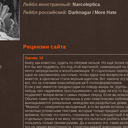
Лейбл иностранный:
Narcoleptica
Лейбл роcсийский:
Darknagar / More Hate
Рецензии сайта
Оценка: 10
Книгу, как известно, судить по обложке нельзя. Но ещё боле
03
Кто бы мог подумать, что под этой картинкой, намекающей на
нечто запредельное и всеобъемлющее. Я старательно перебрал
одни не запомнились настолько, чтобы вдруг они воскресли в п
кажется, в одночасье стала верным адептом. Вот закончу эту 
вот, что за плечами новосибирцев аж 6 полноформатников.
Если у вас имеются предрассудки по поводу жанра ли, группы 
нибудь про «вдумчивое прослушивание», но едва ли кто-то бу
подавляет всякую волю с самых первых секунд. Если вы искали
Обычно такие группы встречаешь в узко-тематических паблика
выкладываются уникальные, неведомо как раздобытые демки, 
"Морена" — невероятно мелодичный, в то же время истинно 
несколько угловатыми текстами, которые только придают аль
времени, потому что понять, слушаешь ли ты стандартный 4-м
отдельных треках я не могу, потому что пытаться разбить ал
пользуясь только своими руками. Да и ненужно это, такие ре
что он лишен монотонности, структура каждой композиции эз