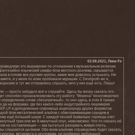
02.08.2021, Лина Fe
е справедливо это выражение по отношению к музыкальным релизам.
 фэнтезийно-языческий симфо-блэк местного розлива, скрывается
а в голове все русские группы, какие мне довелось услышать. Ни
амяти, и у меня по коже пробежали мурашки. С Devilgroth же я,
рецензию и тут же отправлюсь слушать, чего у них ещё есть. Пишут
ли — просто забудьте всё и слушайте. Здесь бы впору сказать что-
дет способен проанализировать эту работу: "Морена" безоговорочно
 определение слова «безупречный», то оно здесь, в этих 8 треках.
х да на форумах, где без какого-либо индустрийного лицемерия
EP, LP и доподлинные сокровища андеграунда других форматов.
сырой блэк-металлический альбом с обволакивающим саундом и
бому ещё больший шарм. С каждой песней буквально теряешь счет
инутный трек или же 8-минутный опус, невозможно. Что-то сказать об
ьбом на составляющие — как пытаться разорвать живую плоть,
лизы слушаются целиком. Обо всем альбоме справедливо будет сказать,
отерична, витиевата и неуловима, но особенно любуешься