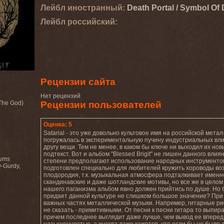
Лейбл иностранный:
Death Portal / Symbol Of
Лейбл роcсийский:
Рецензии сайта
Нет рецензий
The God)
Рецензии пользователей
Оценка: 5
Satarial - это уже довольно культовое имя на российской мета
погружалась в экспериментальную пучину индустриальных влия
другу вещи. Тем не менее, в каком бы ключе ни выходил их но
подтекст. Вот и альбом "Blessed Brigit" не лишен данного вл
rums
степени предполагают использование народных инструментов, 
y-Gurdy,
подготовлен специально для любителей кружить хороводы возл
плодородия, т.к. музыкальная атмосфера подталкивает именн
скандинавские и даже шотландские мотивы, но все же в целом
нашего паганизма альбом явно должен прийтись по душе. Но бу
придает данной культуре не слишком большое значение? При 
важных частях металлической музыки. Например, гитарные 
не сказать - примитивными. От песни к песни гитара то выпира
причем последнее выглядит даже лучше, чем вывод ее вперед.