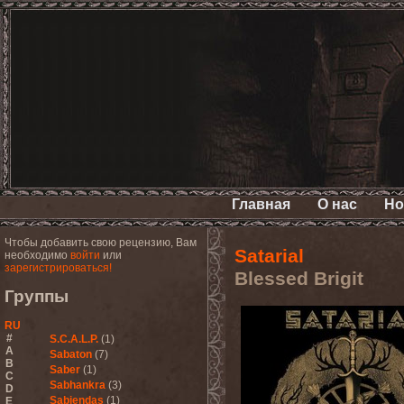
Главная
О нас
Но
Чтобы добавить свою рецензию, Вам
Satarial
необходимо
войти
или
зарегистрироваться!
Blessed Brigit
Группы
RU
#
S.C.A.L.P.
(1)
A
Sabaton
(7)
B
Saber
(1)
C
Sabhankra
(3)
D
Sabiendas
(1)
E