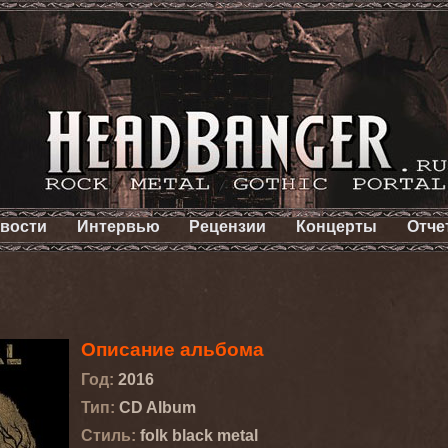
вости
Интервью
Рецензии
Концерты
Отче
Описание альбома
Год:
2016
Тип:
CD Album
Стиль:
folk black metal