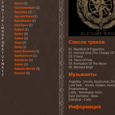
F
Sacra
(1)
G
Sacramentum
(1)
H
Sacratus
(1)
I
Sacred Steel
(1)
J
K
Sacrosanct
(1)
L
Sad Eyes
(1)
M
Sadael
(1)
N
Sadist
(6)
O
Sadus
(2)
P
Список треков
Q
Saga
(2)
R
Sahg
(1)
01. Manifest Of Paganism
S
Saint Deamon
(3)
02. Horned God (The Charge Of 
T
Saintorment
(1)
03. Chaos
U
Sakharov
(1)
04. Yarns Of Fate
V
05. Formation Of The Moon
W
Salem
(1)
06. Blessed Brigit
X
Saltatio Mortis
(3)
Y
Samael
(4)
Музыканты
Z
Sammy Hagar
(1)
Angelika - Vocals, Keyboards, D
Sanctorium
(2)
Lord Seth - Vocals, Guitars, Hurd
Sand Aura
(1)
Programming
Sandarmoh
(1)
Lolita - Norwegian Horn
Sangara
(1)
Egor Demidov - Bass
Santa Cruz
(1)
Dallathar - Cello
Sarah Where Is My Tea
(1)
Информация
Sarcazm
(1)
Sarcolytic
(1)