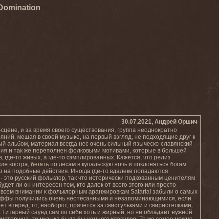
 Domination
30.07.2021, Андрей Оршич
л-сцене, и за время своего существования, группа неоднократно
ний, мешая в своей музыке, на первый взгляд, не подходящие друг к
вый альбом, материал всегда нес очень сильный языческо-славянский
ияния и так же переполнен фолковыми мотивами, которые в большей
где-то живых, а где-то сэмплированных. Кажется, что релиз
е костра, бегать по лесам в купальскую ночь и поклоняться богам
о на подобные действия. Иногда где-то вдалеке попадаются
 - это русский фольклор, так что исторически подкованным ценителям
дет ли он интересен тем, кто далек от всего этого или просто
всем внимании к фольклорным аранжировкам Satarial забыли о самых
риффы получились очень неотесанными и незапоминающимися, если
ет вперед, то, наоборот, прячется за свистульками и свиристелками,
 Гитарный саунд сам по себе хоть и жирный, но не обладает нужной