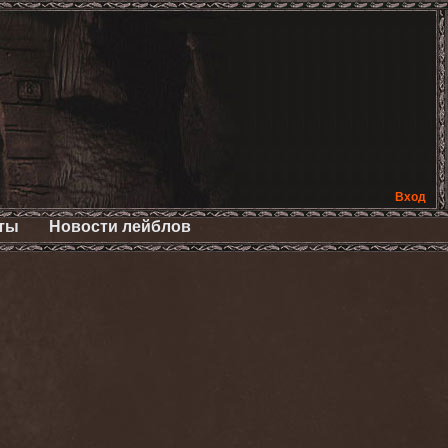
Вход
ты
Новости лейблов