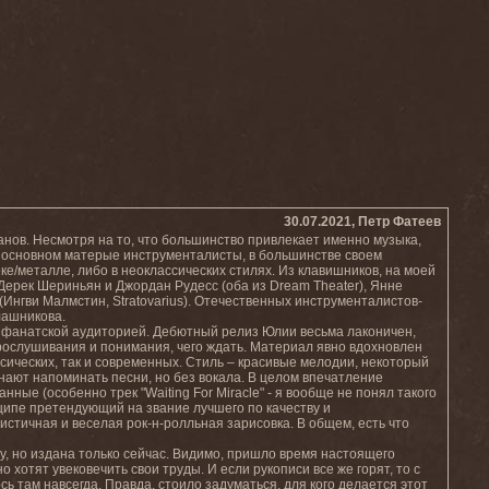
30.07.2021, Петр Фатеев
анов. Несмотря на то, что большинство привлекает именно музыка,
– в основном матерые инструменталисты, в большинстве своем
ке/металле, либо в неоклассических стилях. Из клавишников, на моей
ерек Шериньян и Джордан Рудесс (оба из Dream Theater), Янне
(Ингви Малмстин, Stratovarius). Отечественных инструменталистов-
лашникова.
й фанатской аудиторией. Дебютный релиз Юлии весьма лаконичен,
прослушивания и понимания, чего ждать. Материал явно вдохновлен
сических, так и современных. Стиль – красивые мелодии, некоторый
инают напоминать песни, но без вокала. В целом впечатление
ные (особенно трек "Waiting For Miracle" - я вообще не понял такого
инципе претендующий на звание лучшего по качеству и
тистичная и веселая рок-н-ролльная зарисовка. В общем, есть что
у, но издана только сейчас. Видимо, пришло время настоящего
 хотят увековечить свои труды. И если рукописи все же горят, то с
сь там навсегда. Правда, стоило задуматься, для кого делается этот