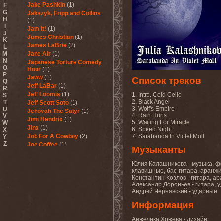
Jake Pashkin
(1)
F
G
Jakszyk, Fripp and Collins
H
(1)
I
Jam It!
(1)
J
James Christian
(1)
K
James LaBrie
(2)
L
M
Jane Air
(1)
N
Japanese Torture Comedy
O
Hour
(1)
P
Jaww
(1)
Список треков
Q
Jeff LaBar
(1)
R
Jeff Loomis
(1)
1. Intro. Cold Cello
S
2. Black Angel
T
Jeff Scott Soto
(1)
3. Wolf's Empire
U
Jehovah The Satyr
(1)
4. Rain Hurts
V
Jimi Hendrix
(1)
5. Waiting For Miracle
W
Jinx
(1)
6. Speed Night
X
Job For A Cowboy
(2)
7. Sarabanda In Violet Moll
Y
Z
Joe Coffee
(1)
Музыканты
Joel Hoekstra's 13
(2)
John Ivan
(1)
Юлия Калашникова - музыка, ф
John Wetton
(1)
клавишные, бас-гитара, аранжи
Константин Козлов - гитара, а
Jon Lord
(1)
Александр Дороньев - гитара, у
Jon Oliva's Pain
(3)
Андрей Чернявский - ударные
Jorn
(5)
Jorn Lande & Trond Holter
Информация
(1)
Judas Priest
(1)
Анжелика Хожева - дизайн