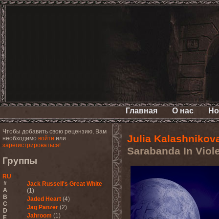
Главная
О нас
Но
Чтобы добавить свою рецензию, Вам
Julia Kalashnikov
необходимо
войти
или
зарегистрироваться!
Sarabanda In Viole
Группы
RU
#
Jack Russell's Great White
A
(1)
B
Jaded Heart
(4)
C
Jag Panzer
(2)
D
Jahroom
(1)
E