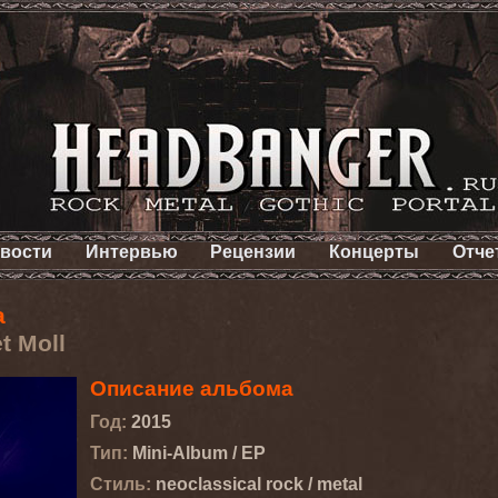
вости
Интервью
Рецензии
Концерты
Отче
a
t Moll
Описание альбома
Год:
2015
Тип:
Mini-Album / EP
Стиль:
neoclassical rock / metal