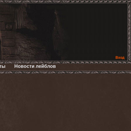
Вход
ты
Новости лейблов