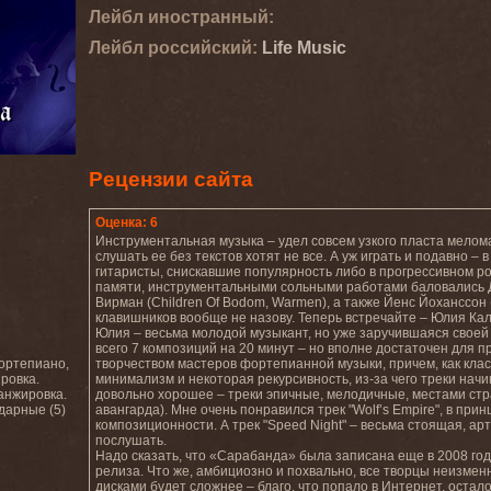
Лейбл иностранный:
Лейбл роcсийский:
Life Music
Рецензии сайта
Оценка: 6
Инструментальная музыка – удел совсем узкого пласта мелом
слушать ее без текстов хотят не все. А уж играть и подавно 
гитаристы, снискавшие популярность либо в прогрессивном ро
памяти, инструментальными сольными работами баловались Д
Вирман (Children Of Bodom, Warmen), а также Йенс Йоханссон 
клавишников вообще не назову. Теперь встречайте – Юлия Ка
Юлия – весьма молодой музыкант, но уже заручившаяся свое
всего 7 композиций на 20 минут – но вполне достаточен для 
ортепиано,
творчеством мастеров фортепианной музыки, причем, как клас
ровка.
минимализм и некоторая рекурсивность, из-за чего треки нач
ранжировка.
довольно хорошее – треки эпичные, мелодичные, местами стран
дарные (5)
авангарда). Мне очень понравился трек "Wolf’s Empire", в пр
композиционности. А трек "Speed Night" – весьма стоящая, ар
послушать.
Надо сказать, что «Сарабанда» была записана еще в 2008 год
релиза. Что же, амбициозно и похвально, все творцы неизменно
дисками будет сложнее – благо, что попало в Интернет, остало