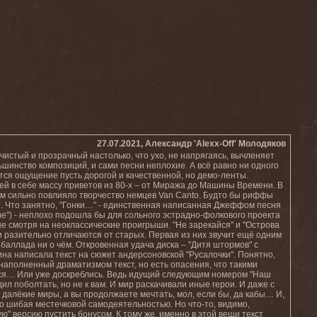
27.07.2021, Александр 'Alexx-Off' Молодяков
чистый и прозрачный настолько, что ухо, не напрягаясь, вычленяет
инство композиций, и сами песни неплохие. А всё равно ни одного
тся ощущение пусть дорогой и качественной, но демо-ленты.
й в себе массу приветов из 80-х – от Миража до Машины Времени. В
шком сильно повлияло творчество немцев Van Canto. Будто бы риффы
. Что занятно, "Гонки…" - единственная написанная Джеффом песня
eme") - неплохо подошла бы для сольного эстрадно-фолкового проекта
не смотря на неоклассические проигрыши. "Не зарекайся" и "Острова
сии разительно отличаются от старых. Первая из них звучит ещё одним
баллада ни о чём. Откровенная удача диска – "Дитя штормов" с
на написала текст на сюжет андерсоновской "Русалочки". Понятно,
 наполненный драматизмом текст, но есть опасения, что такими
тся… Или уже доскреблись. Ведь идущий следующим номером "Наш
ил поболтать, но не к вам. И мир раскачивали иные герои. И даже с
 далёкие миры, а вы продолжаете мечтать, мол, если бы, да кабы… И,
но шибая местечковой самодеятельностью. Но что-то, видимо,
" версию пустить бонусом. К тому же, именно в этой вещи текст