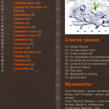
F
California Breed
(1)
G
Calmed By The Tides Of
H
Rain
(1)
I
Camouflage
(1)
J
Cancroid
(1)
K
L
Candiria
(1)
M
Candlemass
(5)
N
Cannabis Corpse
(1)
O
Cannibal Corpse
(7)
P
Список треков
Capitollium
(1)
Q
R
Carcariass
(1)
01. Indigo Theme
S
Carcass
(3)
02. Оставь наше небо
T
Carnal Savagery
(1)
03. Гонки за мечтой
U
Carnifex
(1)
04. Не зарекайся (альбомная в
V
Carptree
(1)
05. Острова во сне (оркестрова
W
06. Спарта (Сон из прошлого)
X
Casablanca
(1)
07. Дитя штормов
Y
Catacombe
(1)
08. Наш рок
Z
Catalyst Crime
(1)
09. Живущий по солнцу
Catamenia
(2)
10. Дорога грёз
Catapultah
(2)
Музыканты
Catarsis Incarne
(1)
Catchers In The Rye
(1)
Олег Жиляков – вокал, бэк-вока
Catharsis
(7)
Игорь ‘Jeff’ Поляков – ритм и а
Catharsis vs Margenta
(1)
гитара
Олег ‘Mission’ Мишин – соло и 
Cathedral
(1)
гитара, флейта, клавишные
Cathouse
(1)
Александр Тимонин - бас