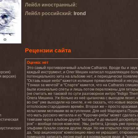
Лейбл иностранный:
Лейбл роcсийский:
Irond
Рецензии сайта
Оценка: нет
Это самый противоречивый альбом Catharsis. Вроде бы и звук 
ерсия)
каждый инструмент, и Олег Мишин написал подавляющее больш
я версия)
потенциального хита на альбоме нет, и периодически появляе
"Оставь наше небо" кажется излишне прямолинейной и несуще
"Гонках за мечтой" и "Спарте" кажется, что на Catharsis сли
были изначально спеты и лишь потом переложены для гитары
(не считать же таковой по сути разговорное интро "Indigo Th
Олега Мишина. Уж больно из неё цыганочка с выходом лезет, 
во сне" уже выходили на сингле, и не сказать, что новые вер
отголоском стародавних времён. Вторая же – просто красивая 
кельтскими мотивами во вступлении. Для неё Маргарита Пушки
л
что мать русского металла и из "Курочки-рябы" может сделать
кустическая
темпами через альбом-другой "катары" и до мышей доскребу
рок" – вообще песня-комплекс. Увы, ребята, Цезарь уже приход
акустическая
эльфами бухали совсем другие люди. Но им открылся портал в
да, "хор акционеров" композицию явно не украшает, откровен
помешало записать песню ещё и в нормальном виде, а "хоровую