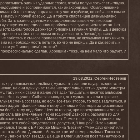
роглатывать один из ударных слогов, чтобы получилось спеть гладко.
 недоумение и воспринимаются, как анахронизмы. Обмусоливание
иимчивой ко всякому шарлатанству части публики, но сейчас им самое
 Нибиру и прочей ересью. Да и триста спартанцев давным-давно
себя. Зато крайне удачным и осмысленным вышел жиляковский
ы чувствуется определённая проблема с озвучиванием текстов. Нет,
м эстрадном голосе держится половина звучания группы. Да и девочки
тересное свойство: с годами он научился петь "никак", красиво
 не заботясь о смысле пропеваемых слов, не вкладывая в них ничего.
а на необходимость петь то, во что не веришь. Да и как верить, к
овсем уж "пионерским" текстом?
м профессионально сделан. Хорошим - тоже, на нём мало что радует. И
19.08.2022, Сергей Нестеров
ойных русскоязычных альбома, музыканты заняли пауэр-пьедестал и
онечно, не они одни у нас такие неторопливые, есть и другие монстры
, так у них и стажа в жанре лет эдак тридцать, и десяток альбомов
но. Но в случае с Catharsis выходит, что музыканты или в кризисе
льная смена состава), но если все-таки второе, то пора задуматься, а
емя радуют фанов иногда в меру, а иногда и без меры затасканными
и бес" и тому подобное. Честно говоря, при прослушивании меня не
аписала две вменяемые песни годичной давности, разбавив их для
о сбежали с сольника Олега Мишина. Помните это чудо-творение под
тавите, что собой представляет, допустим, "Наш рок". Я-то наивно
шибался. Песни с ЕР того же Мишина "Бестия" - "Меж двух огней" или
 этого альбома. Дальше – больше: третий номер альбома "Гонка за
пы Легион "Моя звезда”. Да еще и Олег Жиляков поет так натужно и