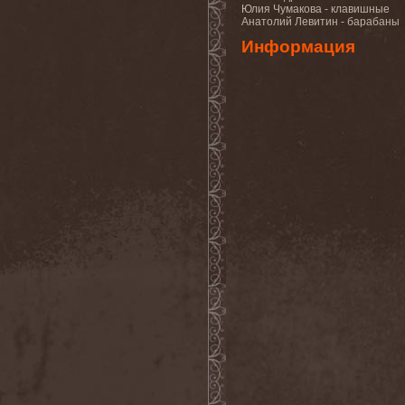
Cathubodua
(1)
Юлия Чумакова - клавишные
Cattle Decapitation
(6)
Анатолий Левитин - барабаны
Cauldron
(2)
Информация
Cavalera Conspiracy
(2)
Cebren-Khal
(1)
Celeste
(1)
Celestial Crown
(1)
Celesty
(1)
Cellador
(1)
Cellar Darling
(1)
Celldweller
(1)
Cemetery
(2)
Cenotaph
(1)
Cephalic Carnage
(2)
Cephalic Impurity
(1)
Cephalotripsy
(1)
Cerber (Иваново)
(1)
Cerber (Собинка)
(1)
Cerebral Effusion
(1)
Cerebrium
(2)
Ceremonial Oath
(1)
Ceremonial Perfection
(1)
Chain
(1)
Chamaeleon
(1)
Chandeen
(1)
Channel Zero
(1)
Chaos Engine Research
(1)