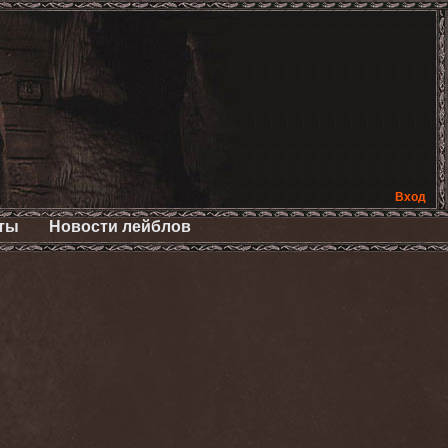
Вход
ты
Новости лейблов