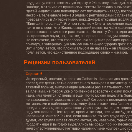
неудачно уложен в вокальную строку, и Жилякову приходится п
Вообще, в отличие от пушкинских, тексты Полякова вызывают
"детей индиго" было популярно лет пятнадцать назад у воспр
место на телеканале Рен-ТВ рядом с рептилоидами с планеты
превратились в Интернет-мем, пока Джефф открывал их для 
"Живущий по солнцу". Это при том, что у Олега последние год
никто не спорит, что Жиляков хороший певец, на чьём красиво
от него массово млеют и растекаются. Но есть у Олега одно ин
воспроизводя звуки, но, похоже, совершенно не задумываясь и
Не исключено, что это своеобразная защитная реакция организм
примеру, в завершающую альбом уныленькую "Дорогу грёз" с с
Вот и получается, что плохим альбом не назвать – он слишко
получается, что единственное подходящее слово – никакой.
Рецензии пользователей
Оценка: 5
Интересный, конечно, коллектив Catharsis. Написав два дост
последнее десятилетие слазят с него лишь раз в пятилетку. К
тяжелой музыки, выпускающие альбомы раз в пять-шесть лет. Ну
за плечами, не говоря уже о почтенном возрасте - с ними понят
идей, или ленятся. С первым еще что-то можно поделать (бана
не зажрались ли уважаемые господа? Которые в последнее вр
мотивчиками и набившими оскомину фразочками типа "ангел ил
покидала мысль, что группа схалтурила с умным лицом: перез
виду чем попало .Некоторые, прости господи, песни как будт
названием "Ангел"? Так вот, если помните, то без труда предс
думал, что группа играет симфо-метал, но, наверное, горько о
"Содом" - еще и выгодно выделялись бы среди прочих песенок
мечтой" вступлением отчетливо напомнил мне композицию груп