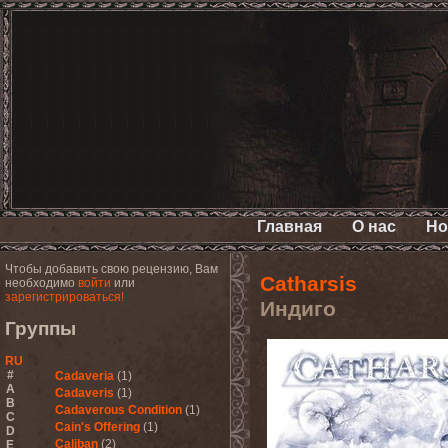
Главная
О нас
Но
Чтобы добавить свою рецензию, Вам
Catharsis
необходимо
войти
или
зарегистрироваться!
Индиго
Группы
RU
#
Cadaveria
(1)
A
Cadaveris
(1)
B
Cadaverous Condition
(1)
C
Cain's Offering
(1)
D
Caliban
(2)
E