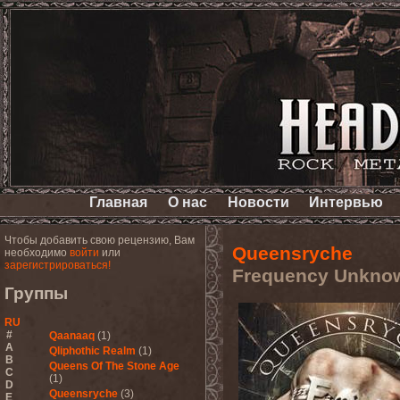
Главная
О нас
Новости
Интервью
Чтобы добавить свою рецензию, Вам
Queensryche
необходимо
войти
или
зарегистрироваться!
Frequency Unkno
Группы
RU
#
Qaanaaq
(1)
A
Qliphothic Realm
(1)
B
Queens Of The Stone Age
C
(1)
D
Queensryche
(3)
E