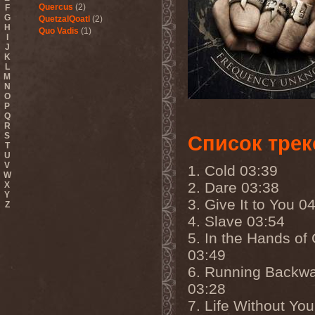
Quercus
(2)
F
G
QuetzalQoatl
(2)
H
Quo Vadis
(1)
I
J
K
L
M
N
O
P
Q
R
S
Список трек
T
U
V
1. Cold 03:39
W
2. Dare 03:38
X
Y
3. Give It to You 0
Z
4. Slave 03:54
5. In the Hands of
03:49
6. Running Backw
03:28
7. Life Without Yo