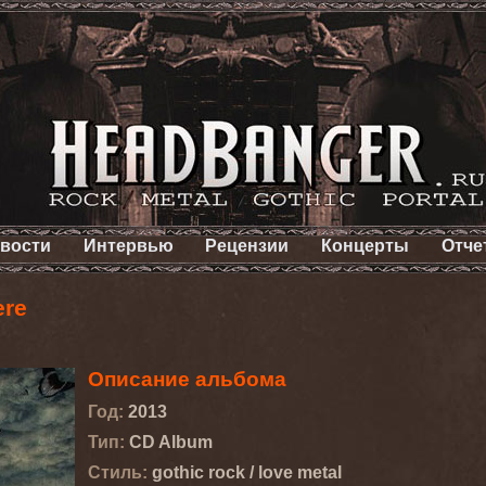
вости
Интервью
Рецензии
Концерты
Отче
ere
Описание альбома
Год:
2013
Тип:
CD Album
Стиль:
gothic rock / love metal