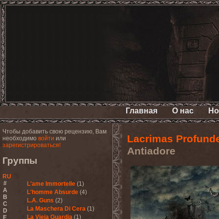
Главная
О нас
Но
Чтобы добавить свою рецензию, Вам
Lacrimas Profund
необходимо
войти
или
зарегистрироваться!
Antiadore
Группы
RU
#
L'ame Immortelle
(1)
A
L'homme Absurde
(4)
B
L.A. Guns
(2)
C
La Maschera Di Cera
(1)
D
La Vieja Guardia
(1)
E