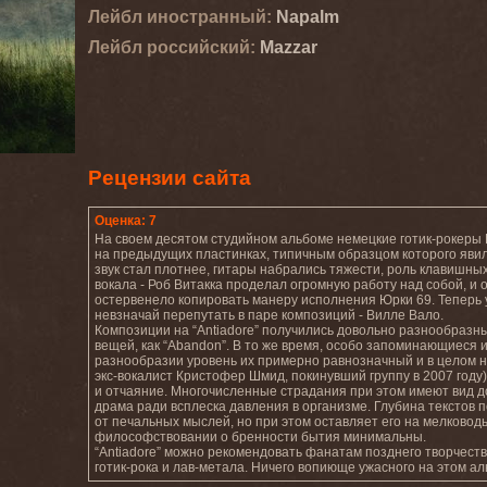
Лейбл иностранный:
Napalm
Лейбл роcсийский:
Mazzar
Рецензии сайта
Оценка: 7
На своем десятом студийном альбоме немецкие готик-рокеры 
на предыдущих пластинках, типичным образцом которого явилс
звук стал плотнее, гитары набрались тяжести, роль клавишн
вокала - Роб Витакка проделал огромную работу над собой, и о
остервенело копировать манеру исполнения Юрки 69. Теперь у
невзначай перепутать в паре композиций - Вилле Вало.
Композиции на “Antiadore” получились довольно разнообразными
вещей, как “Abandon”. В то же время, особо запоминающиеся 
разнообразии уровень их примерно равнозначный и в целом не
экс-вокалист Кристофер Шмид, покинувший группу в 2007 году
и отчаяние. Многочисленные страдания при этом имеют вид 
драма ради всплеска давления в организме. Глубина текстов
от печальных мыслей, но при этом оставляет его на мелковод
философствовании о бренности бытия минимальны.
“Antiadore” можно рекомендовать фанатам позднего творчеств
готик-рока и лав-метала. Ничего вопиюще ужасного на этом ал