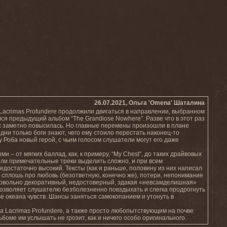
26.07.2021, Ольга 'Omena' Шаталина
Lacrimas Profundere продолжили двигаться в направлении, выбранном
я предыдущий альбом “The Grandiose Nowhere”. Разве что в этот раз
ых заметно повысилась. Но главные перемены произошли в плане
дни только боги знают, чего ему стоило перестать наконец-то
 Роба новый герой, с чьим голосом слушатели могут его даже
 – от мягких баллад, как, к примеру, “My Chest”, до таких драйвовых
или примечательные треки выделить сложно, и при всем
достаточно высокий. Тексты (как и раньше, половину из них написал
) сплошь про любовь (безответную, конечно же), потери, непонимание
довольно декоративный, недостоверный, эдакая «невсамделишная»
 позволяет слушателю безболезненно повздыхать и слегка продрогнуть
ье океана чувств. Шансы заняться самокопанием и утонуть в
а Lacrimas Profundere, а также просто любопытствующим на почве
ьбоме им услышать не грозит, как и ничего особо оригинального.