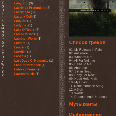
F
Labyrinth
(3)
G
Lacrimas Profundere
(2)
H
Lacrimosa
(6)
I
Lacuna Coil
(3)
J
K
LadyDie
(1)
L
Ladytron
(1)
M
Lake Of Tears
(5)
N
Lamb Of God
(1)
O
Lambton Worm
(1)
P
Список треков
Q
Lamera
(1)
R
Lancer
(1)
01. My Release in Pain
S
Laryflint
(1)
02. Antiadore
T
LaScala
(1)
03. What I’m Not
U
Last Days Of Humanity
(1)
04. All For Nothing
V
05. Dead To Me
W
Last Performance
(1)
06. Abandon
X
Latexxx Teens
(2)
07. Still in Need
Y
Lauren Harris
(1)
08. Deny For Now
Z
Lauxnos
(1)
09. Head Held High
10. My Chest
Lava Invocator
(1)
11. Remembrance Song
Lavatera
(1)
12. A Sigh
Lavizan Jangal
(1)
13. Words
Le Orme
(1)
14. Doomed And Unarmed
Leaether Strip
(1)
Музыканты
Leafblade
(1)
Leaves' Eyes
(6)
Lechery
(1)
Информация