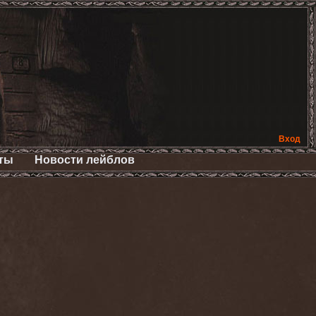
Вход
ты
Новости лейблов