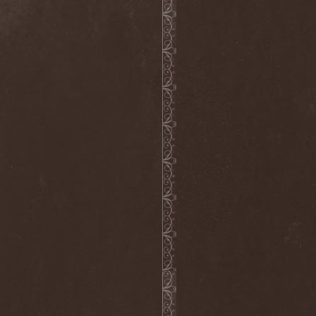
Voyager
(1)
Voyna
(1)
Vredehammer
(2)
Vreid
(3)