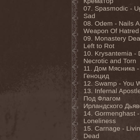
Крематор
Veritate
(1)
Verminous Mind
(2)
07. Spasmodic - U
Vermis Mysteriis
(1)
Sad
Verthebral
(1)
Vervs
(1)
08. Odem - Nails 
Vesania
(1)
Weapon Of Hatred
Vespero
(3)
09. Monastery Dea
Vicious Rumors
(3)
Victim Of Depravity
(1)
Left to Rot
Victim Path
(1)
10. Krysantemia -
Victor Smolski
(1)
Victory
(2)
Necrotic and Torn
Vidharr
(1)
11. Дом Мясника -
Viikate
(1)
Геноцид
Vildhjarta
(1)
Vincent Crowley
(1)
12. Swamp - You Wi
Vintergata
(2)
13. Infernal Apostl
Vinterriket
(1)
Vintersorg
(4)
Под Флагом
Violent Omen
(3)
Ирландского Дья
Viper Inc.
(1)
Virgin Steele
(3)
14. Gormenghast -
Virgins Blood Of Cachtice
Loneliness
(1)
Virus
(2)
15. Carnage - Livi
Visigoth
(1)
Dead
Vision Divine
(2)