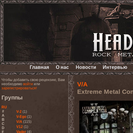
Главная
О нас
Новости
Интервью
Чтобы добавить свою рецензию, Вам
V/A
необходимо
войти
или
зарегистрироваться!
Extreme Metal Comp
Группы
RU
#
V-2
(1)
A
V-Ego
(1)
B
V/A
(115)
C
V12
(1)
D
Vader
(4)
E