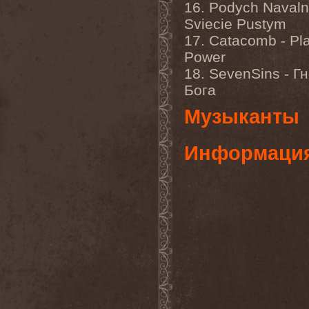
16. Podych Navalni
Visions Of Atlantis
(4)
Vismut
(1)
Sviecie Pustym
Vistery
(1)
17. Catacomb - Pl
Viter
(2)
Vladimir Kulak
(1)
Power
Vocifera
(1)
18. SevenSins - Г
Voice
(1)
Бога
Voice Of Midnight
(1)
Voiceless Void
(2)
Музыканты
Voices Of Destiny
(1)
Voivod
(3)
Voivotus
(1)
Voland
(1)
Информаци
Voldakh
(1)
Voloh
(1)
Voltland
(1)
Vomit Of Doom
(1)
Vomitory
(2)
Vonnegut
(1)
Voodoo Circle
(6)
Voodoo Hill
(1)
Voracious Scourge
(1)
Vore
(1)
Vorgrum
(1)
Voroth
(1)
Votum
(1)