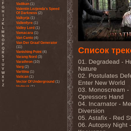
F
Vadikan
(1)
G
Valentin Lezjenda’s Speed
H
Of Darkness
(2)
I
Valkyrja
(1)
J
Vallenfyre
(1)
K
L
Valley Lord
(1)
M
Vamacara
(1)
N
Van Canto
(4)
O
Van Der Graaf Generator
P
(11)
Список трек
Q
Vanishing Point
(4)
R
S
Varang Nord
(3)
01. Degradead - 
T
Varathron
(10)
U
Varg
(2)
Nature
V
Varttina
(1)
W
02. Postulates Defe
Vatican
(1)
X
Y
Enter New World
Vector Of Underground
(1)
Z
Vedmak
(1)
03. Monoscream -
Velcrocranes
(1)
Opressors Hand
Veldraveth
(1)
Vendetta
(4)
04. Incarnator - Me
Venom Inc.
(2)
Diversion
Veratrum
(1)
Verba & Оля Пулатова
(1)
05. Astafix - Red S
Verge
(1)
06. Autopsy Night 
Vergeltung
(1)