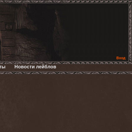
Вход
ты
Новости лейблов