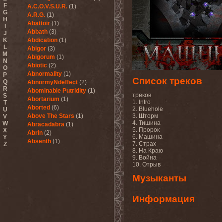
F
A.C.O.V.S.U.R.
(1)
G
A.R.G.
(1)
H
Abattoir
(1)
I
Abbath
(3)
J
K
Abdication
(1)
L
Abigor
(3)
M
Abigorum
(1)
N
Abiotic
(2)
O
Abnormality
(1)
P
Список треков
Q
AbnormyNdeffect
(2)
R
Abominable Putridity
(1)
треков
S
Abortarium
(1)
1. Intro
T
Aborted
(6)
2. Bluehole
U
Above The Stars
(1)
3. Шторм
V
4. Тишина
W
Abracadabra
(1)
5. Пророк
X
Abrin
(2)
6. Машина
Y
Absenth
(1)
7. Страх
Z
Abstract Spirit
(2)
8. На Краю
9. Война
Abysmal Growls Of Despair
10. Отрыв
(3)
Abyss
(1)
Музыканты
Abysskvlt
(2)
Abyssphere
(1)
Информация
AC/DC
(10)
Acatonia
(2)
Accept
(10)