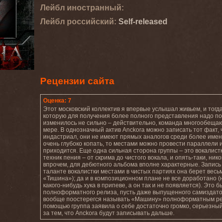
Лейбл иностранный:
Лейбл роcсийский:
Self-released
Рецензии сайта
Оценка: 7
Этот московский коллектив я впервые услышал живьем, и тог
которую для получения более полного представления надо п
изменилось не сильно – действительно, команда многообещаю
мере. В однозначный актив Anckora можно записать тот факт,
индастриал, они не имеют прямых аналогов среди более имен
очень глубоко копать, то местами можно провести параллели и с E
приходится. Еще одна сильная сторона группы – это вокалист
техник пения – от скрима до чистого вокала, и опять-таки, ни
впрочем, для дебютного альбома вполне характерные. Запись 
таланте вокалистки местами в чистых партиях она берет весь
«Тишина»); да и в композиционном плане не все доработано 
какого-нибудь хука в припеве, а он так и не появляется). Эт
полноформатного релиза, пусть даже выпущенного самиздато
вообще поостерегся называть «Машину» полноформатным релиз
помощью группа заявила о себе достаточно громко, серьезны
за тем, что Anckora будут записывать дальше.