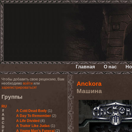
Главная
О нас
Но
Чтобы добавить свою рецензию, Вам
Anckora
необходимо
войти
или
зарегистрироваться!
Машина
Группы
RU
#
A Cold Dead Body
(1)
A
A Day To Remember
(2)
B
A Life Divided
(4)
C
A Traitor Like Judas
(1)
D
A Young Man's Funeral
(2)
E