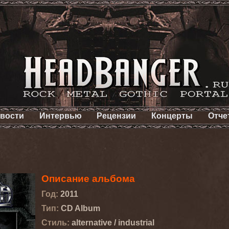
вости
Интервью
Рецензии
Концерты
Отче
Описание альбома
Год:
2011
Тип:
CD Album
Стиль:
alternative / industrial