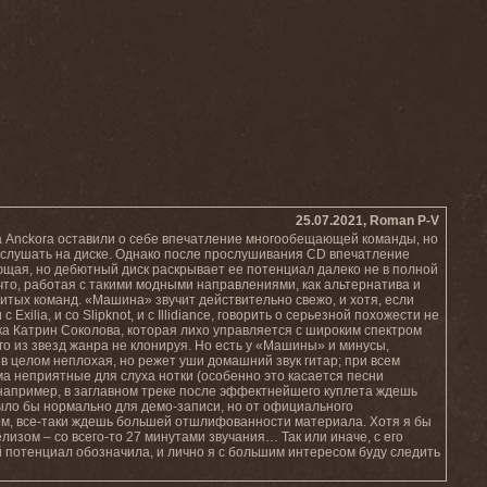
25.07.2021, Roman P-V
да Anckora оставили о себе впечатление многообещающей команды, но
ослушать на диске. Однако после прослушивания CD впечатление
щая, но дебютный диск раскрывает ее потенциал далеко не в полной
 что, работая с такими модными направлениями, как альтернатива и
итых команд. «Машина» звучит действительно свежо, и хотя, если
xilia, и со Slipknot, и с Illidiance, говорить о серьезной похожести не
ка Катрин Соколова, которая лихо управляется с широким спектром
кого из звезд жанра не клонируя. Но есть у «Машины» и минусы,
в целом неплохая, но режет уши домашний звук гитар; при всем
ма неприятные для слуха нотки (особенно это касается песни
(например, в заглавном треке после эффектнейшего куплета ждешь
о было бы нормально для демо-записи, но от официального
м, все-таки ждешь большей отшлифованности материала. Хотя я бы
ом – со всего-то 27 минутами звучания… Так или иначе, с его
й потенциал обозначила, и лично я с большим интересом буду следить